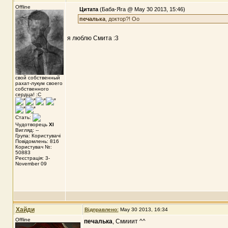
Offline
Цитата
(Баба-Яга @ May 30 2013, 15:46)
печалька
, доктор?! Оо
я люблю Смита :3
свой собственный
рахат-лукум своего
собственного
сердца! :С
Стать:
Чудотворець
XI
Вигляд: --
Група: Користувачі
Повідомлень: 816
Користувач №:
50883
Реєстрація: 3-
November 09
Хайди
Відправлено:
May 30 2013, 16:34
Offline
печалька
, Смииит ^^