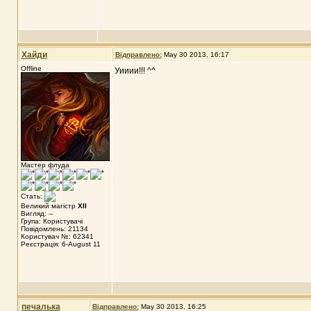
Хайди
Відправлено:
May 30 2013, 16:17
Offline
Уииии!!! ^^
Мастер флуда
Стать:
Великий магістр
XII
Вигляд: --
Група: Користувачі
Повідомлень: 21134
Користувач №: 62341
Реєстрація: 6-August 11
печалька
Відправлено:
May 30 2013, 16:25