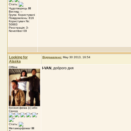
Стать:
Чудотворець
XI
Вигляд: --
Група: Користувачі
Повідомлень: 816
Користувач №:
50883
Реєстрація: 3-
November 09
Looking for
Відправлено:
May 30 2013, 16:54
Alaska
Offline
I-VAN
, доброго дня
богиня фема (с) ибо
Санна
Стать:
Метаморфомаг
III