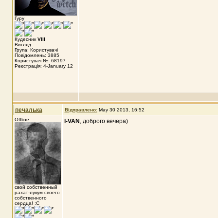
Гуру
Кудесник
VIII
Вигляд: --
Група: Користувачі
Повідомлень: 3885
Користувач №: 68197
Реєстрація: 4-January 12
печалька
Відправлено:
May 30 2013, 16:52
Offline
I-VAN
, доброго вечера)
свой собственный
рахат-лукум своего
собственного
сердца! :С