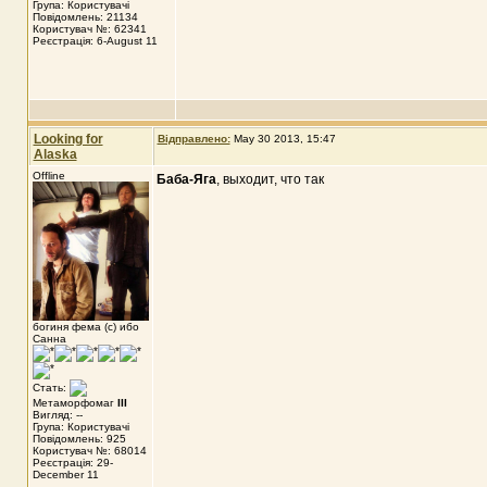
Група: Користувачі
Повідомлень: 21134
Користувач №: 62341
Реєстрація: 6-August 11
Looking for
Відправлено:
May 30 2013, 15:47
Alaska
Offline
Баба-Яга
, выходит, что так
богиня фема (с) ибо
Санна
Стать:
Метаморфомаг
III
Вигляд: --
Група: Користувачі
Повідомлень: 925
Користувач №: 68014
Реєстрація: 29-
December 11