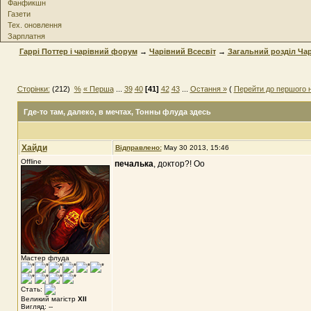
Фанфикшн
Газети
Тех. оновлення
Зарплатня
Гаррі Поттер і чарівний форум
→
Чарівний Всесвіт
→
Загальний розділ Чар
Сторінки:
(212)
%
« Перша
...
39
40
[41]
42
43
...
Остання »
(
Перейти до першого 
Где-то там, далеко, в мечтах
, Тонны флуда здесь
Хайди
Відправлено:
May 30 2013, 15:46
Offline
печалька
, доктор?! Оо
Мастер флуда
Стать:
Великий магістр
XII
Вигляд: --