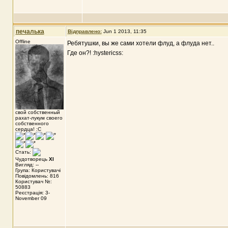
печалька
Відправлено:
Jun 1 2013, 11:35
Offline
Ребятушки, вы же сами хотели флуд, а флуда нет..
Где он?! :hystericss:
свой собственный
рахат-лукум своего
собственного
сердца! :С
Стать:
Чудотворець
XI
Вигляд: --
Група: Користувачі
Повідомлень: 816
Користувач №:
50883
Реєстрація: 3-
November 09