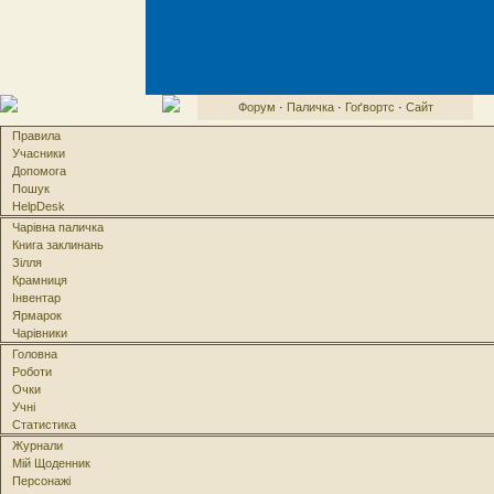
Форум
·
Паличка
·
Гоґвортс
·
Сайт
Правила
Учасники
Допомога
Пошук
HelpDesk
Чарівна паличка
Книга заклинань
Зілля
Крамниця
Інвентар
Ярмарок
Чарівники
Головна
Роботи
Очки
Учні
Статистика
Журнали
Мій Щоденник
Персонажі