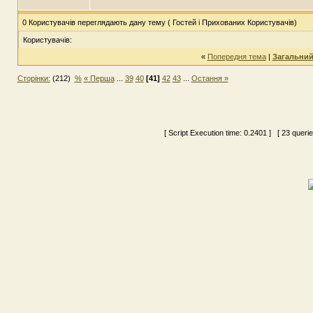
0 Користувачів переглядають дану тему ( Гостей і Прихованих Користувачів)
Користувачів:
«
Попередня тема
|
Загальний
Сторінки:
(212)
%
« Перша
...
39
40
[41]
42
43
...
Остання »
[ Script Execution time:
0.2401
] [ 23 queri