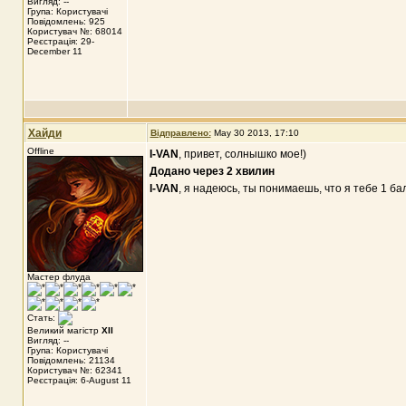
Вигляд: --
Група: Користувачі
Повідомлень: 925
Користувач №: 68014
Реєстрація: 29-
December 11
Хайди
Відправлено:
May 30 2013, 17:10
Offline
I-VAN
, привет, солнышко мое!)
Додано через 2 хвилин
I-VAN
, я надеюсь, ты понимаешь, что я тебе 1 б
Мастер флуда
Стать:
Великий магістр
XII
Вигляд: --
Група: Користувачі
Повідомлень: 21134
Користувач №: 62341
Реєстрація: 6-August 11