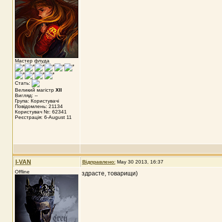
Мастер флуда
Стать:
Великий магістр
XII
Вигляд: --
Група: Користувачі
Повідомлень: 21134
Користувач №: 62341
Реєстрація: 6-August 11
I-VAN
Відправлено:
May 30 2013, 16:37
Offline
здрасте, товарищи)