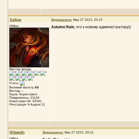
Хайди
Відправлено:
May 27 2013, 20:15
Offline
Autumn Rain
, это к новому администратору))
Мастер флуда
Стать:
Великий магістр
XII
Вигляд: --
Група: Користувачі
Повідомлень: 21134
Користувач №: 62341
Реєстрація: 6-August 11
Rhiwelin
Відправлено:
May 27 2013, 20:21
Offline