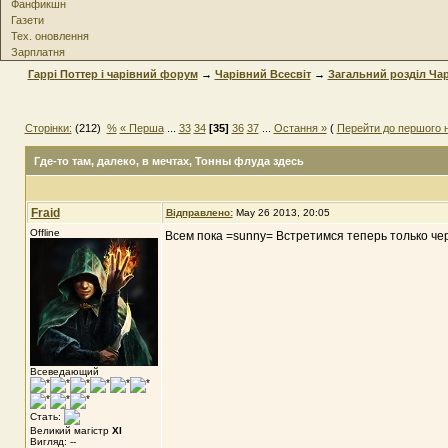
Фанфикшн
Газети
Тех. оновлення
Зарплатня
Гаррі Поттер і чарівний форум
→
Чарівний Всесвіт
→
Загальний розділ Чар
Сторінки:
(212)
%
« Перша
...
33
34
[35]
36
37
...
Остання »
(
Перейти до першого 
Где-то там, далеко, в мечтах
, Тонны флуда здесь
Fraid
Відправлено:
May 26 2013, 20:05
Offline
Всем пока =sunny= Встретимся теперь только че
Всеведающий
Стать:
Великий магістр
XI
Вигляд: --