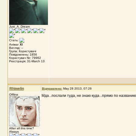
Just_A_Dream
Стать:
Анімаг
XI
Вигляд: --
Група: Користувачі
Повідомлень: 1856
Користувач №: 79962
Реєстрація: 31-March 13
Rhiwelin
Відправлено:
May 28 2013, 07:26
Offline
Мда...послали туда, не знаю куда...прямо по названи
After all this time?
Always