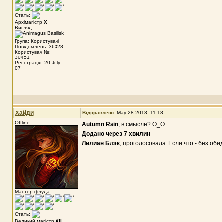
Стать:
Архімагістр
X
Вигляд:
Група: Користувачі
Повідомлень: 36328
Користувач №:
30451
Реєстрація: 20-July
07
Хайди
Відправлено:
May 28 2013, 11:18
Offline
Autumn Rain
, в смысле? О_О
Додано через 7 хвилин
Лилиан Блэк
, проголосовала. Если что - без обид
Мастер флуда
Стать:
Великий магістр
XII