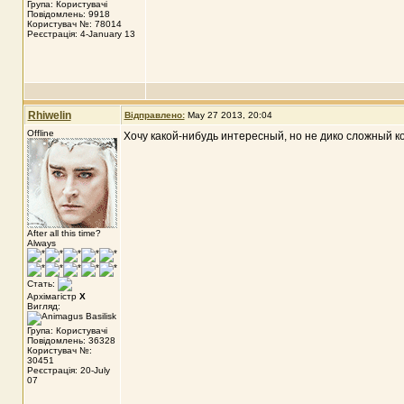
Група: Користувачі
Повідомлень: 9918
Користувач №: 78014
Реєстрація: 4-January 13
Rhiwelin
Відправлено:
May 27 2013, 20:04
Offline
Хочу какой-нибудь интересный, но не дико сложный кон
After all this time?
Always
Стать:
Архімагістр
X
Вигляд:
Група: Користувачі
Повідомлень: 36328
Користувач №:
30451
Реєстрація: 20-July
07