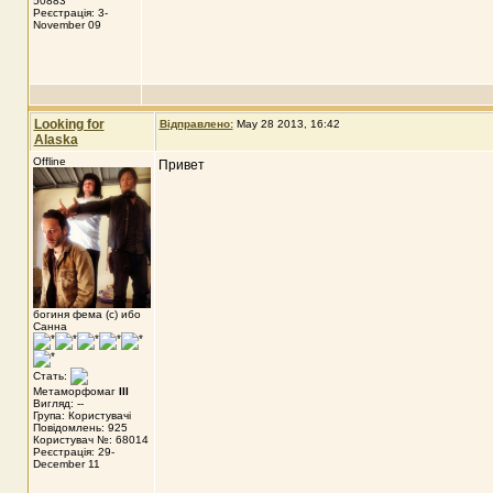
50883
Реєстрація: 3-
November 09
Looking for
Відправлено:
May 28 2013, 16:42
Alaska
Offline
Привет
богиня фема (с) ибо
Санна
Стать:
Метаморфомаг
III
Вигляд: --
Група: Користувачі
Повідомлень: 925
Користувач №: 68014
Реєстрація: 29-
December 11