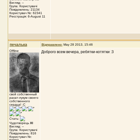
Вигляд: --
Група: Користувачі
Повідомлень: 21134
Користувач №: 62341
Реєстрація: 6-August 11
печалька
Відправлено:
May 28 2013, 15:46
Offline
Доброго всем вечера, ребятки-котятки :3
свой собственный
рахат-лукум своего
собственного
сердца! :С
Стать:
Чудотворець
XI
Вигляд: --
Група: Користувачі
Повідомлень: 816
Користувач №: