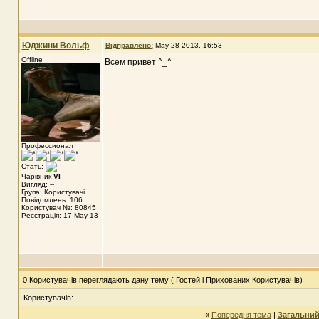
Юджини Вольф
Відправлено:
May 28 2013, 16:53
Offline
Всем привет ^_^
Профессионал
Стать:
Чарівник
VI
Вигляд: --
Група: Користувачі
Повідомлень: 106
Користувач №: 80845
Реєстрація: 17-May 13
0 Користувачів переглядають дану тему ( Гостей і Прихованих Користувачів)
Користувачів:
«
Попередня тема
|
Загальний