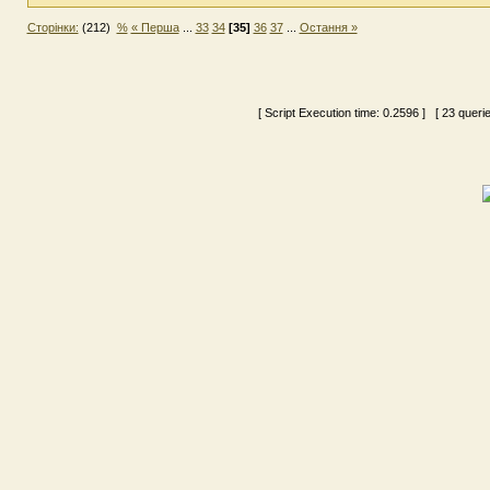
Сторінки:
(212)
%
« Перша
...
33
34
[35]
36
37
...
Остання »
[ Script Execution time:
0.2596
] [ 23 queri