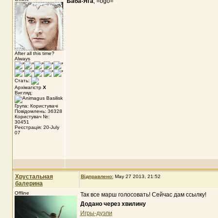
Баба-Яга
, =ogo=
After all this time?
Always
Стать:
Архімагістр
X
Вигляд:
Група: Користувачі
Повідомлень: 36328
Користувач №:
30451
Реєстрація: 20-July
07
Хрустальная
Відправлено:
May 27 2013, 21:52
балерина
Offline
Так все марш голосовать! Сейчас дам ссылку!
Додано через хвилину
Игры-дуэли