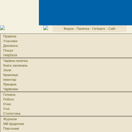
Форум
·
Паличка
·
Гоґвортс
·
Сайт
Правила
Учасники
Допомога
Пошук
HelpDesk
Чарівна паличка
Книга заклинань
Зілля
Крамниця
Інвентар
Ярмарок
Чарівники
Головна
Роботи
Очки
Учні
Статистика
Журнали
Мій Щоденник
Персонажі