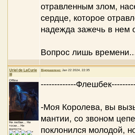
отравленным злом, нас
сердце, которое отравл
надежда зажечь в нем 
Вопрос лишь времени..
Uriel de LaCurie
Відправлено:
Jan 22 2024, 22:35
III
Offline
-------------Флешбек---------
-Моя Королева, вы выз
мантии, со звоном цеп
Ни любви... Ни
тоски... Ни
поклонился молодой, н
жалости...