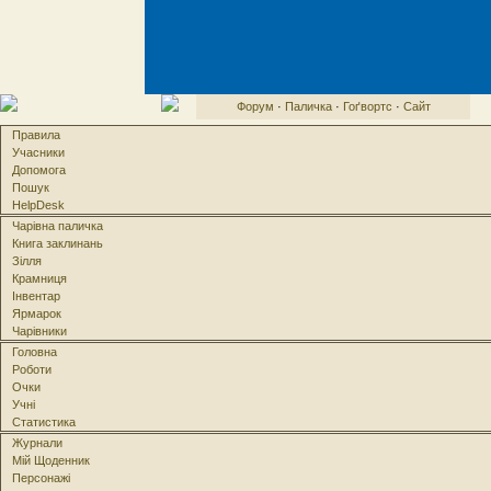
Форум
·
Паличка
·
Гоґвортс
·
Сайт
Правила
Учасники
Допомога
Пошук
HelpDesk
Чарівна паличка
Книга заклинань
Зілля
Крамниця
Інвентар
Ярмарок
Чарівники
Головна
Роботи
Очки
Учні
Статистика
Журнали
Мій Щоденник
Персонажі