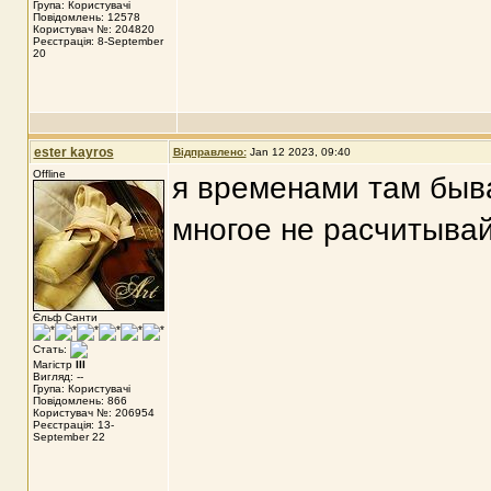
Група: Користувачі
Повідомлень: 12578
Користувач №: 204820
Реєстрація: 8-September
20
ester kayros
Відправлено:
Jan 12 2023, 09:40
Offline
я временами там быва
многое не расчитыва
Єльф Санти
Стать:
Магістр
III
Вигляд: --
Група: Користувачі
Повідомлень: 866
Користувач №: 206954
Реєстрація: 13-
September 22