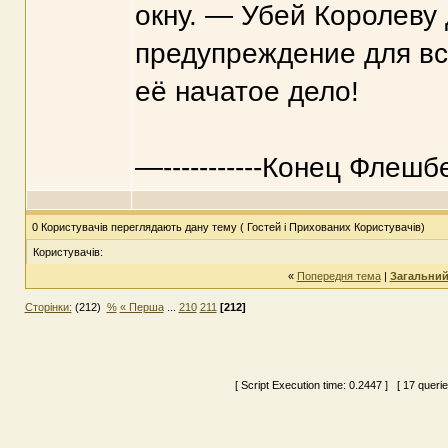
окну. — Убей Королеву 
предупреждение для вс
её начатое дело!
—-----------Конец Флешбека
0 Користувачів переглядають дану тему ( Гостей і Прихованих Користувачів)
Користувачів:
«
Попередня тема
|
Загальний
Сторінки:
(212)
%
« Перша
...
210
211
[212]
[ Script Execution time:
0.2447
] [ 17 queri