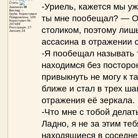
Стать:
-Уриель, кажется мы уж
Заклинач
III
Вигляд: --
Група: Користувачі
ты мне пообещал? — О
Повідомлень: 105
Користувач №:
207489
столиком, поэтому лишь
Реєстрація: 17-
January 24
ассасина в отражении с
-Я пообещал называть 
находимся без посторон
привыкнуть не могу к т
ближе и стал в трех ша
отражения её зеркала.
-Что мне с тобой делат
Ладно, я не за этим те
находящиеся в соседне