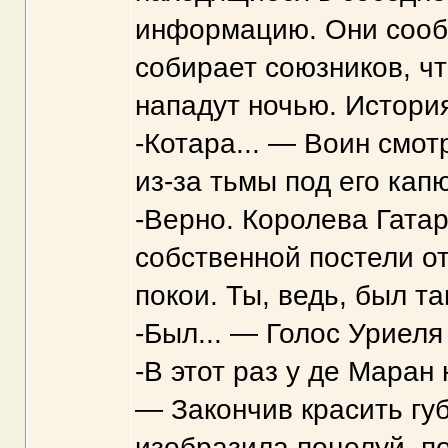
информацию. Они сооб
собирает союзников, чт
нападут ночью. Истори
-Котара... — Воин смот
из-за тьмы под его кап
-Верно. Королева Гатар
собственной постели от
покои. Ты, ведь, был т
-Был... — Голос Уриеля
-В этот раз у де Маран
— Закончив красить гу
изобразила поцелуй, по