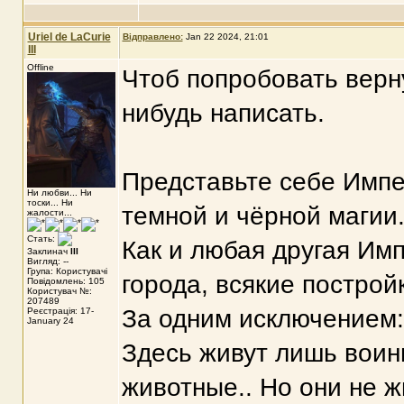
Uriel de LaCurie
Відправлено:
Jan 22 2024, 21:01
III
Offline
Чтоб попробовать вернут
нибудь написать.
Представьте себе Импе
Ни любви... Ни
тоски... Ни
темной и чёрной магии
жалости...
Стать:
Как и любая другая Имп
Заклинач
III
Вигляд: --
Група: Користувачі
города, всякие построй
Повідомлень: 105
Користувач №:
207489
За одним исключением:
Реєстрація: 17-
January 24
Здесь живут лишь воины
животные.. Но они не ж