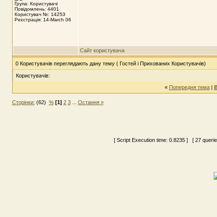
Група: Користувачі
Повідомлень: 4401
Користувач №: 14253
Реєстрація: 14-March 06
Сайт користувача
0 Користувачів переглядають дану тему ( Гостей і Прихованих Користувачів)
Користувачів:
«
Попередня тема
|
В
Сторінки:
(62)
%
[1]
2
3
...
Остання »
[ Script Execution time:
0.8235
] [ 27 queri