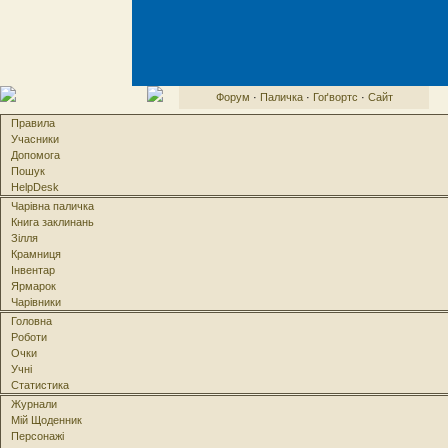
Форум
·
Паличка
·
Гоґвортс
·
Сайт
Правила
Учасники
Допомога
Пошук
HelpDesk
Чарівна паличка
Книга заклинань
Зілля
Крамниця
Інвентар
Ярмарок
Чарівники
Головна
Роботи
Очки
Учні
Статистика
Журнали
Мій Щоденник
Персонажі