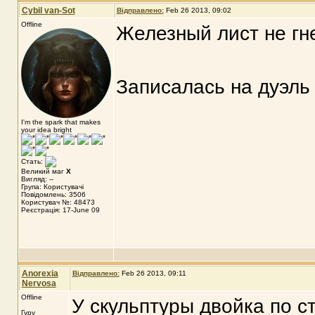
Cybil van-Sot
Відправлено:
Feb 26 2013, 09:02
Offline
Железный лист не гне
Записалась на дуэль 
I'm the spark that makes
your idea bright
Стать:
Великий маг
X
Вигляд: --
Група: Користувачі
Повідомлень: 3506
Користувач №: 48473
Реєстрація: 17-June 09
Anorexia
Відправлено:
Feb 26 2013, 09:11
Nervosa
Offline
У скульптуры двойка по с
Гуру