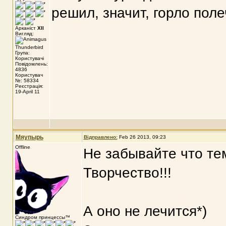
решил, значит, горло пол
Арканіст
XII
Вигляд:
Група:
Користувачі
Повідомлень:
4836
Користувач
№: 58334
Реєстрація:
19-April 11
Мяупырь
Відправлено:
Feb 26 2013, 09:23
Offline
Не забывайте что те
Творчество!!!
А оно не лечится*)
Синдром принцессы™