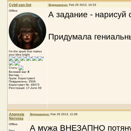
Cybil van-Sot
Відправлено:
Feb 26 2013, 10:23
Offline
А задание - нарисуй 
Придумала гениальны
I'm the spark that makes
your idea bright
Стать:
Великий маг
X
Вигляд: --
Група: Користувачі
Повідомлень: 3506
Користувач №: 48473
Реєстрація: 17-June 09
Anorexia
Відправлено:
Feb 26 2013, 11:08
Nervosa
Offline
А мужа ВНЕЗАПНО потяну
Гуру