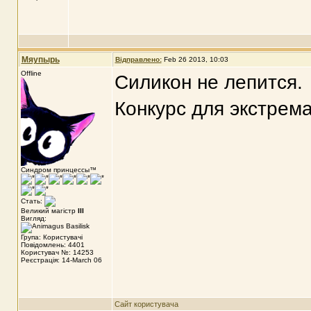
Мяупырь
Відправлено:
Feb 26 2013, 10:03
Offline
Силикон не лепится.
Конкурс для экстрема
Синдром принцессы™
Стать:
Великий магістр
III
Вигляд:
Група: Користувачі
Повідомлень: 4401
Користувач №: 14253
Реєстрація: 14-March 06
Сайт користувача