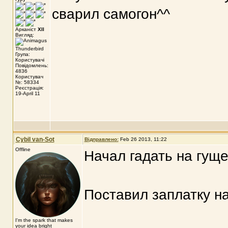
сварил самогон^^
Арканіст
XII
Вигляд:
Група:
Користувачі
Повідомлень:
4836
Користувач
№: 58334
Реєстрація:
19-April 11
Cybil van-Sot
Відправлено:
Feb 26 2013, 11:22
Offline
Начал гадать на гущ
Поставил заплатку н
I'm the spark that makes
your idea bright