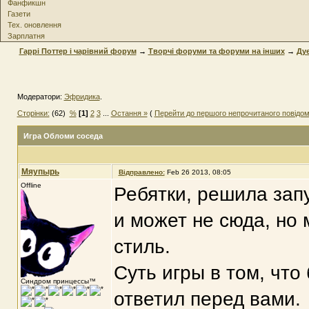
Фанфикшн
Газети
Тех. оновлення
Зарплатня
Гаррі Поттер і чарівний форум
→
Творчі форуми та форуми на інших
→
Дуе
Модератори:
Эфридика
.
Сторінки:
(62)
%
[1]
2
3
...
Остання »
(
Перейти до першого непрочитаного повідо
Игра Обломи соседа
Мяупырь
Відправлено:
Feb 26 2013, 08:05
Offline
Ребятки, решила запу
и может не сюда, но
стиль.
Суть игры в том, чт
Синдром принцессы™
ответил перед вами.