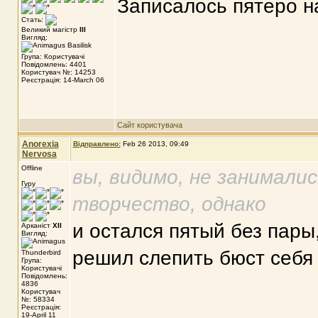
Записалось пятеро на
Стать:
Великий магістр
III
Вигляд:
Група: Користувачі
Повідомлень: 4401
Користувач №: 14253
Реєстрація: 14-March 06
Сайт користувача
Anorexia
Відправлено:
Feb 26 2013, 09:49
Nervosa
Offline
вы, видимо, не занимали
Гуру
творчество, однако
и остался пятый без пары
Арканіст
XII
Вигляд:
решил слепить бюст себя
Група:
Користувачі
Повідомлень:
4836
Користувач
№: 58334
Реєстрація:
19-April 11