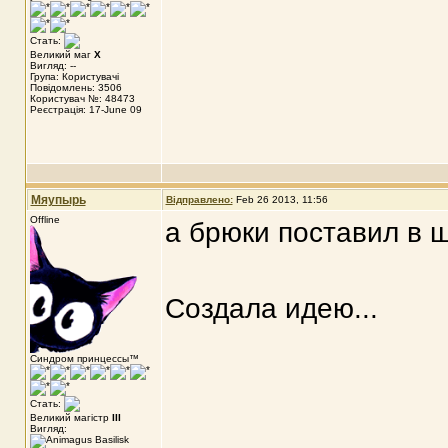
Стать:
Великий маг
X
Вигляд: --
Група: Користувачі
Повідомлень: 3506
Користувач №: 48473
Реєстрація: 17-June 09
Мяупырь
Відправлено:
Feb 26 2013, 11:56
Offline
а брюки поставил в 
Создала идею...
Синдром принцессы™
Стать:
Великий магістр
III
Вигляд: