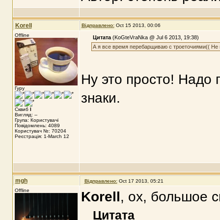
Korell
Відправлено:
Oct 15 2013, 00:06
Offline
Цитата
(KoGteVraNka @ Jul 6 2013, 19:38)
А я все время перебарщиваю с троеточиями(( Не м
Ну это просто! Надо 
Гуру
знаки.
Сквиб
I
Вигляд: --
Група: Користувачі
Повідомлень: 4089
Користувач №: 70204
Реєстрація: 1-March 12
mgh
Відправлено:
Oct 17 2013, 05:21
Offline
Korell
, ох, большое 
Цитата