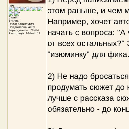
Гуру
этом раньше, и чем м
Сквиб
I
Например, хочет авт
Вигляд: --
Група: Користувачі
Повідомлень: 4089
начать с вопроса: "А
Користувач №: 70204
Реєстрація: 1-March 12
от всех остальных?" 
"изюминку" для фика
2) Не надо бросаться
продумать сюжет до к
лучше с рассказа сю
обязательно - до кон