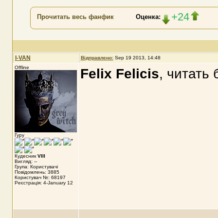
+24
Прочитать весь фанфик
Оценка:
I-VAN
Відправлено:
Sep 19 2013, 14:48
Offline
Felix Felicis
, читать
Гуру
Кудесник
VIII
Вигляд: --
Група: Користувачі
Повідомлень: 3885
Користувач №: 68197
Реєстрація: 4-January 12