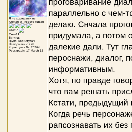
проговаривание диал
параллельно с чем-то 
Я не хорошая и не
делаю. Снчала прогов
плохая, я - просто живая
Стать:
придумала, а потом 
Сквиб
I
Вигляд: --
Група: Користувачі
далекие дали. Тут гл
Повідомлень: 270
Користувач №: 70764
Реєстрація: 17-March 12
пероснажи, диалог, 
информативным.
Хотя, по правде говор
что вам решать присл
Кстати, предыдущий 
Когда речь персонаж
рапсознавать их без п