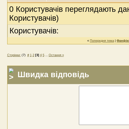
0 Користувачів переглядають дан
Користувачів)
Користувачів:
«
Попередня тема
|
Фанфіки
Сторінки:
(7)
#
1
2
[3]
4
5
...
Остання »
Швидка відповідь