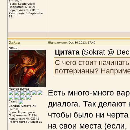
Вигляд: --
Група: Користувачі
Повідомлень: 1180
Користувач №: 83152
Реєстрація: 4-September
13
Хайди
Відправлено:
Dec 30 2013, 17:46
Offline
Цитата
(Sokrat @ Dec 
С чего стоит начинать
поттерианы? Наприме
Мастер флуда
Есть много-много ва
диалога. Так делают 
Стать:
Великий магістр
XII
Вигляд: --
чтобы было ни черта 
Група: Користувачі
Повідомлень: 21134
Користувач №: 62341
Реєстрація: 6-August 11
на свои места (если,