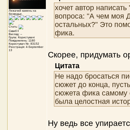
хочет автор написать 
Лежачий камень на
вопроса: "А чем моя 
безводье.
остальных?" Это помо
Стать:
фика.
Сквиб
I
Вигляд: --
Група: Користувачі
Повідомлень: 1180
Користувач №: 83152
Реєстрація: 4-September
13
Скорее, придумать о
Цитата
Не надо бросаться пи
сюжет до конца, пуст
сюжета фика самому с
была целостная истор
Ну ведь все упирает