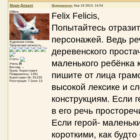
Мари Декарт
Відправлено:
Sep 19 2013, 14:54
Offline
Felix Felicis,
Попытайтесь отразит
персонажей. Ведь ре
Художник слова.
Творческая личность.
деревенского простач
Стать:
маленького ребёнка 
Учень
III
Вигляд: --
Група: Користувачі
пишите от лица грам
Повідомлень: 1391
Користувач №: 81230
Реєстрація: 7-June 13
высокой лексике и 
конструкциям. Если г
в его речь простореч
Если герой- маленьк
короткими, как будт