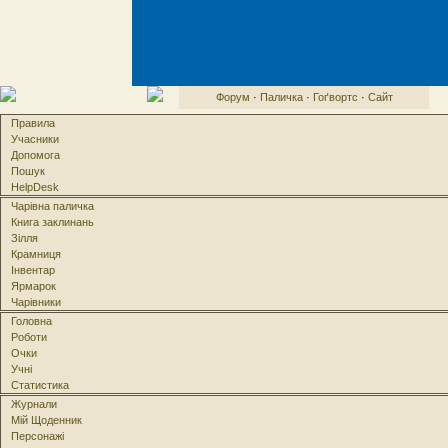
Форум
·
Паличка
·
Гоґвортс
·
Сайт
Правила
Учасники
Допомога
Пошук
HelpDesk
Чарівна паличка
Книга заклинань
Зілля
Крамниця
Інвентар
Ярмарок
Чарівники
Головна
Роботи
Очки
Учні
Статистика
Журнали
Мій Щоденник
Персонажі