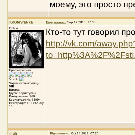
моему, это просто пр
KoGteVraNka
Відправлено:
Sep 19 2013, 17:35
Offline
Кто-то тут говорил пр
http://vk.com/away.php
to=http%3A%2F%2Fsti.
Профессионал
Стать:
Чарівник початківець
VIII
Вигляд: --
Група: Користувачі
Повідомлень: 268
Користувач №: 78994
Реєстрація: 18-February
13
mgh
Відправлено:
Oct 14 2013, 07:26