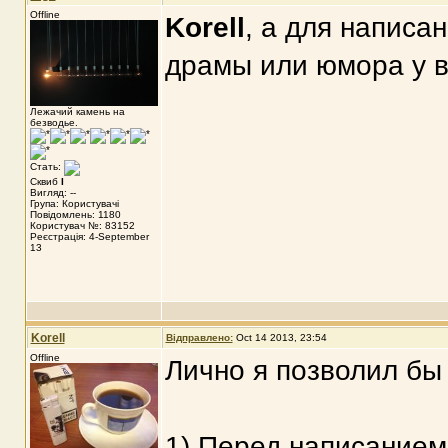
Offline
Korell
, а для написа
драмы или юмора у в
Лежачий камень на
безводье.
Стать:
Сквиб
I
Вигляд: --
Група: Користувачі
Повідомлень: 1180
Користувач №: 83152
Реєстрація: 4-September
13
Korell
Відправлено:
Oct 14 2013, 23:54
Offline
Лично я позволил бы
1) Перед написанием