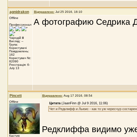
agnidrakon
Відправлено:
Jul 25 2016, 16:10
Offline
А фотографию Седрика Д
Профессионал
Чародій
II
Вигляд: --
Група:
Користувачі
Повідомлень:
162
Користувач №:
82090
Реєстрація: 6-
July 13
Pincett
Відправлено:
Aug 17 2016, 08:54
Offline
Цитата
(JaanFinn @ Jul 9 2016, 11:06)
Чет и Редклифф и Льюис - как то уж чересчур состарен
Редклиффа видимо уже 
Кастую