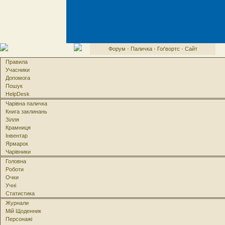
Форум
·
Паличка
·
Гоґвортс
·
Сайт
Правила
Учасники
Допомога
Пошук
HelpDesk
Чарівна паличка
Книга заклинань
Зілля
Крамниця
Інвентар
Ярмарок
Чарівники
Головна
Роботи
Очки
Учні
Статистика
Журнали
Мій Щоденник
Персонажі