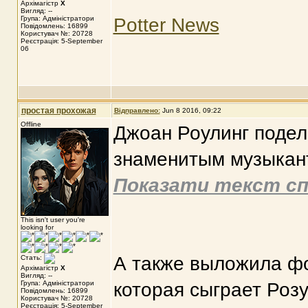
Архімагістр
X
Вигляд: --
Група: Адміністратори
Potter News
Повідомлень: 16899
Користувач №: 20728
Реєстрація: 5-September
06
простая прохожая
Відправлено:
Jun 8 2016, 09:22
Offline
Джоан Роулинг подел
знаменитым музыкан
Показати текст сп
This isn't user you're
looking for
А также выложила фо
Стать:
Архімагістр
X
Вигляд: --
Група: Адміністратори
которая сыграет Розу
Повідомлень: 16899
Користувач №: 20728
Реєстрація: 5-September