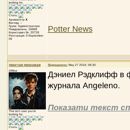
looking for
Стать:
Архімагістр
X
Вигляд: --
Група: Адміністратори
Potter News
Повідомлень: 16899
Користувач №: 20728
Реєстрація: 5-September
06
простая прохожая
Відправлено:
May 27 2016, 08:30
Offline
Дэниел Рэдклифф в ф
журнала Angeleno.
Показати текст сп
This isn't user you're
looking for
Стать: