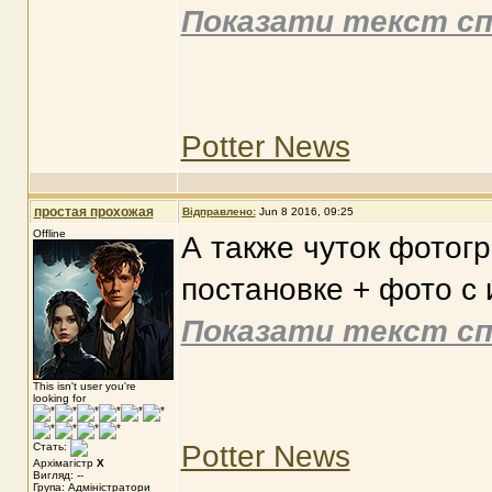
Показати текст сп
Potter News
простая прохожая
Відправлено:
Jun 8 2016, 09:25
Offline
А также чуток фотог
постановке + фото с
Показати текст сп
This isn't user you're
looking for
Potter News
Стать:
Архімагістр
X
Вигляд: --
Група: Адміністратори