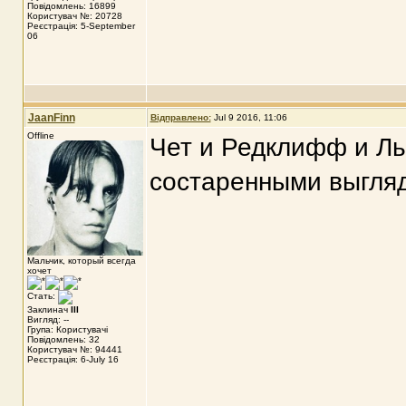
Повідомлень: 16899
Користувач №: 20728
Реєстрація: 5-September
06
JaanFinn
Відправлено:
Jul 9 2016, 11:06
Offline
Чет и Редклифф и Лью
состаренными выглядя
Мальчик, который всегда
хочет
Стать:
Заклинач
III
Вигляд: --
Група: Користувачі
Повідомлень: 32
Користувач №: 94441
Реєстрація: 6-July 16