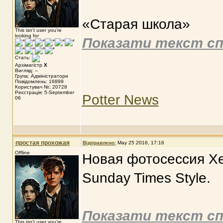
«Старая школа»
This isn't user you're
looking for
Показати текст сп
Стать:
Архімагістр
X
Вигляд: --
Група: Адміністратори
Повідомлень: 16899
Користувач №: 20728
Реєстрація: 5-September
Potter News
06
простая прохожая
Відправлено:
May 25 2016, 17:16
Offline
Новая фотосессия Х
Sunday Times Style.
Показати текст сп
This isn't user you're