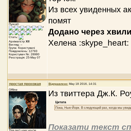
Из всех увиденных а
помят
Пупся©
Додано через хвил
Стать:
Хелена :skype_heart:
Архімагістр
XII
Вигляд: --
Група: Користувачі
Повідомлень: 12793
Користувач №: 28980
Реєстрація: 25-May 07
простая прохожая
Відправлено:
May 18 2016, 14:31
Offline
Из твиттера Дж.К. Ро
Цитата
Пока, Нью-Йорк. В следующий раз, когда мы увид
Показати текст сп
This isn't user you're