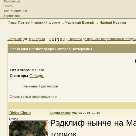
Фанфикшн
Газети
Тех. оновлення
Зарплатня
Гаррі Поттер і чарівний форум
→
Чарівний Всесвіт
→
Чарівні Новини
Сторінки:
(9)
#
« Перша
...
5
6
[7]
8
9
(
Перейти до першого непрочитаного повідо
Photo after HP
, Фотографии актёров Поттерианы
І'мя автора
: Melisse
Соавторы
:
Тефида
;
Название
Просмотров
Открыть все произведение
Disha Giotto
Відправлено:
May 14 2016, 12:49
Offline
Рэдклиф нынче на Ма
торчок.