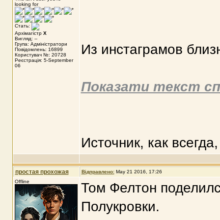
looking for
Стать:
Архімагістр
X
Вигляд: --
Група: Адміністратори
Из инстаграмов близ
Повідомлень: 16899
Користувач №: 20728
Реєстрація: 5-September
06
Показати текст сп
Источник, как всегда
простая прохожая
Відправлено:
May 21 2016, 17:26
Offline
Том Фелтон поделилс
Полукровки.