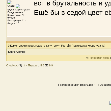
вот в брутальность и у
Стать:
Група: Користувачі
Ещё бы в седой цвет е
Повідомлень: 1
Користувач №:
94678
Реєстрація: 11-
August 16
0 Користувачів переглядають дану тему ( Гостей і Прихованих Користувачів)
Користувачів:
«
Попередня тема
Сторінки:
(9)
#
« Перша
...
5
6
[7]
8
9
[ Script Execution time:
0.1837
] [ 26 queri