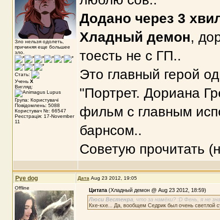
Додано через 3 хви
Хладный демон
, до
Зло нельзя одолеть,
причиняя еще большее
тоесть не с ГП..
зло.
Это главный герой о
Стать:
Учень
X
Вигляд:
"Портрет. Дориана Гр
Група: Користувачі
Повідомлень: 5088
фильм с главным исп
Користувач №: 66547
Реєстрація: 17-November
11
барнсом..
Советую прочитать (н
Pye dog
Дата
Aug 23 2012, 19:05
Offline
Цитата
(Хладный демон @ Aug 23 2012, 18:59)
Люси Вестенра
, что за намёки? :D Фень, я не зн
Кхе-кхе... Да, вообщем Седрик был очень светлой 