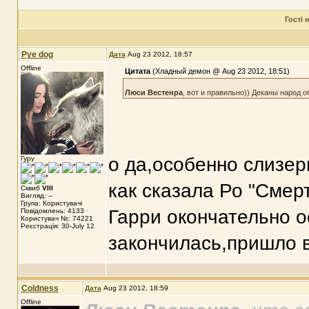
Гості
Pye dog
Дата
Aug 23 2012, 18:57
Offline
Цитата
(Хладный демон @ Aug 23 2012, 18:51)
Люси Вестенра
, вот и правильно)) Деканы народ 
о да,особенно слизер
Гуру
как сказала Ро "Смер
Сквиб
VIII
Вигляд: --
Група: Користувачі
Гарри окончательно о
Повідомлень: 4133
Користувач №: 74221
Реєстрація: 30-July 12
закончилась,пришло в
Coldness
Дата
Aug 23 2012, 18:59
Offline