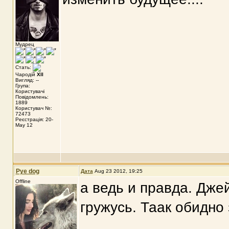
Мудрец
Стать:
Чародій
XII
Вигляд: --
Група:
Користувачі
Повідомлень:
1889
Користувач №:
72473
Реєстрація: 20-
May 12
Pye dog
Дата
Aug 23 2012, 19:25
Offline
а ведь и правда. Джей
гружусь. Таак обидно 