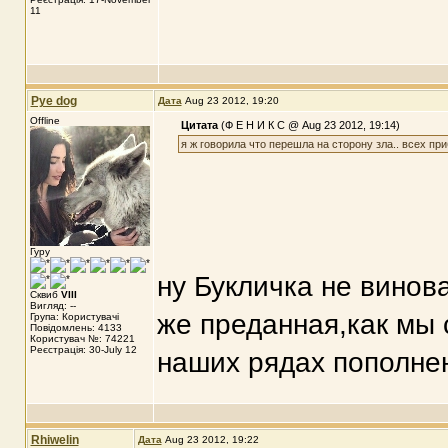
11
Pye dog
Дата
Aug 23 2012, 19:20
Offline
Цитата
(Ф Е Н И К С @ Aug 23 2012, 19:14)
я ж говорила что перешла на сторону зла.. всех при
Гуру
ну Букличка не винов
Сквиб
VIII
Вигляд: --
же преданная,как мы с
Група: Користувачі
Повідомлень: 4133
Користувач №: 74221
Реєстрація: 30-July 12
наших рядах пополнени
Rhiwelin
Дата
Aug 23 2012, 19:22