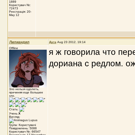
1889
Користувач №:
72473
Реєстрація: 20-
May 12
Лилиандил
Дата
Aug 23 2012, 19:14
Offline
я ж говорила что пер
дориана с редлом. ож
Зло нельзя одолеть,
причиняя еще большее
зло.
Стать:
Учень
X
Вигляд:
Група: Користувачі
Повідомлень: 5088
Користувач №: 66547
Реєстрація: 17-November