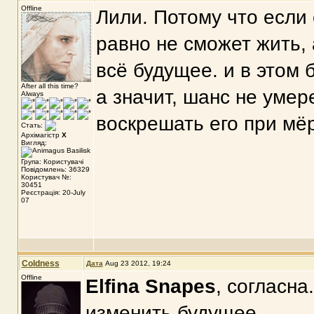
Offline
Лили. Потому что если 
равно не сможет жить, 
всё будущее. и в этом 
After all this time?
а значит, шанс не умер
Always
воскрешать его при мёр
Стать:
Архімагістр
X
Вигляд:
Група: Користувачі
Повідомлень: 36329
Користувач №:
30451
Реєстрація: 20-July
07
Coldness
Дата
Aug 23 2012, 19:24
Offline
Elfina Snapes
, cогласна
изменить будущее....