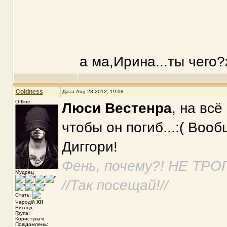
а ма,Ирина...ты чего?ж
Coldness
Дата
Aug 23 2012, 19:08
Offline
Люси Вестенра
, на всё
чтобы он погиб...:( Воо
Диггори!
Фень, почему?! НЕ ТРО
Мудрец
//Так посещай!//
Стать:
Чародій
XII
Вигляд: --
Група:
Користувачі
Повідомлень: