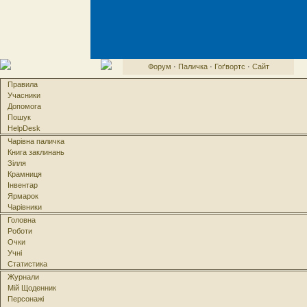
Форум
·
Паличка
·
Гоґвортс
·
Сайт
Правила
Учасники
Допомога
Пошук
HelpDesk
Чарівна паличка
Книга заклинань
Зілля
Крамниця
Інвентар
Ярмарок
Чарівники
Головна
Роботи
Очки
Учні
Статистика
Журнали
Мій Щоденник
Персонажі