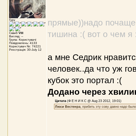
прямые))надо почаще 
Гуру
тишина :( вот о чем я 
Сквиб
VIII
Вигляд: --
Група: Користувачі
Повідомлень: 4133
Користувач №: 74221
Реєстрація: 30-July 12
а мне Седрик нравитс
человек..да что уж го
кубок это портал :(
Додано через хвили
Цитата
(Ф Е Н И К С @ Aug 23 2012, 19:01)
Люси Вестенра
, прибить эту сову давно надо было