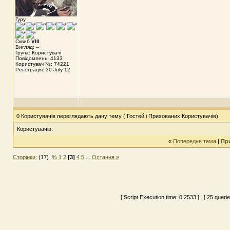
Гуру
Сквиб
VIII
Вигляд: --
Група: Користувачі
Повідомлень: 4133
Користувач №: 74221
Реєстрація: 30-July 12
0 Користувачів переглядають дану тему ( Гостей і Прихованих Користувачів)
Користувачів:
«
Попередня тема
|
Пр
Сторінки:
(17)
%
1
2
[3]
4
5
...
Остання »
[ Script Execution time:
0.2533
] [ 25 queri