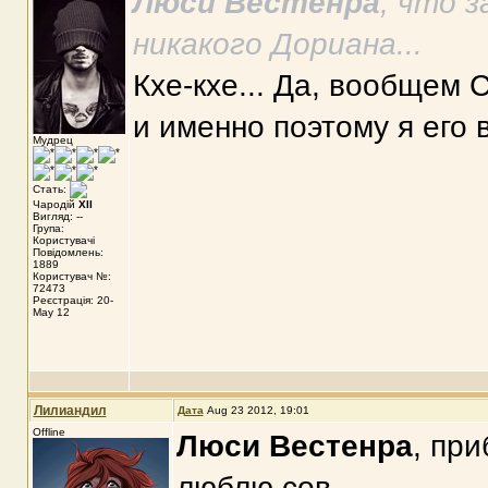
Люси Вестенра
, что з
никакого Дориана...
Кхе-кхе... Да, вообщем
и именно поэтому я его 
Мудрец
Стать:
Чародій
XII
Вигляд: --
Група:
Користувачі
Повідомлень:
1889
Користувач №:
72473
Реєстрація: 20-
May 12
Лилиандил
Дата
Aug 23 2012, 19:01
Offline
Люси Вестенра
, при
люблю сов..