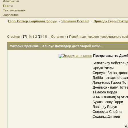
Фанфикшн
Газети
Тех. оновлення
Зарплатня
Гаррі Поттер і чарівний форум
→
Чарівний Всесвіт
→
Пригоди Гаррі Потте
Сторінки:
(17)
%
1
2
[3]
4
5
...
Остання »
(
Перейти до першого непрочитаного пов
Маховик времени...
, Альбус Дамблдор даёт второй шанс....
Представь,что Дамбл
Белатрису Лейстрен
Фреда Уизли
Сириуса Блэка, крес
Добби - отважного эл
Лили-маму Гарри По
Джеймса - папу Потт
Тёмного Лорда
Я бы избавил( а) от 
Буклю - сову Гарри
Лаванду Браун
Северуса Снейпа
Седрика Диггори
Ус