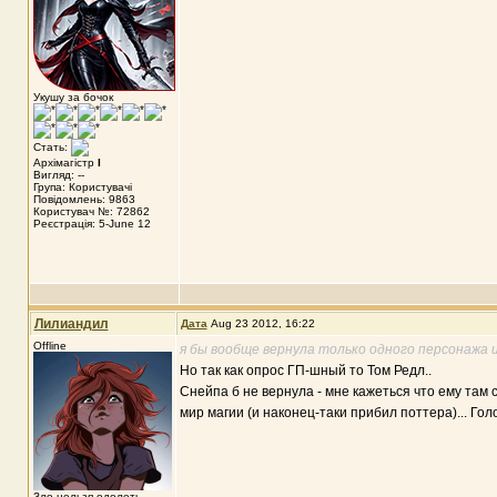
Укушу за бочок
Стать:
Архімагістр
I
Вигляд: --
Група: Користувачі
Повідомлень: 9863
Користувач №: 72862
Реєстрація: 5-June 12
Лилиандил
Дата
Aug 23 2012, 16:22
Offline
я бы вообще вернула только одного персонажа и
Но так как опрос ГП-шный то Том Редл..
Снейпа б не вернула - мне кажеться что ему там с
мир магии (и наконец-таки прибил поттера)... Гол
Зло нельзя одолеть,