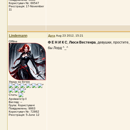
Користувач №: 66547
Реєстрація: 17-November
11
Lindemann
Дата
Aug 23 2012, 15:21
Offline
Ф Е Н И К С
,
Люси Вестенра
, девушки, простите
бы Лорд ^_^
Укушу за бочок
Стать:
Архімагістр
I
Вигляд: --
Група: Користувачі
Повідомлень: 9863
Користувач №: 72862
Реєстрація: 5-June 12