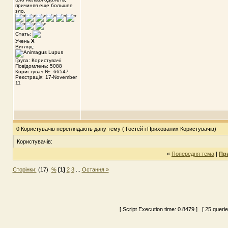
причиняя еще большее
зло.
Стать:
Учень
X
Вигляд:
Група: Користувачі
Повідомлень: 5088
Користувач №: 66547
Реєстрація: 17-November
11
0 Користувачів переглядають дану тему ( Гостей і Прихованих Користувачів)
Користувачів:
«
Попередня тема
|
Пр
Сторінки:
(17)
%
[1]
2
3
...
Остання »
[ Script Execution time:
0.8479
] [ 25 queri