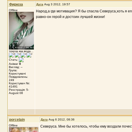
Фирюза
Дата
Aug 3 2012, 19:57
Offline
Народ,а где мотивация? Я бы спасла Северуса,хоть я его
равно-он герой и достоин лучшей жизни!
текуча как вода...
Стать:
Анімаг
II
Вигляд: --
Група:
Користувачі
Повідомлень:
249
Користувач №:
41491
Реєстрація: 5-
August 08
porcelain
Дата
Aug 6 2012, 08:36
Offline
Северуса. Мне бы хотелось, чтобы ему воздали почес