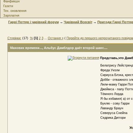
Фанфикшн
Газети
Тех. оновлення
Зарплатня
Гаррі Поттер і чарівний форум
→
Чарівний Всесвіт
→
Пригоди Гаррі Потте
Сторінки:
(17)
%
[1]
2
3
...
Остання »
(
Перейти до першого непрочитаного повідо
Маховик времени...
, Альбус Дамблдор даёт второй шанс....
Представь,что Дамб
Белатрису Лейстрен
Фреда Уизли
Сириуса Блэка, крес
Добби - отважного эл
Лили-маму Гарри По
Джеймса - папу Потт
Тёмного Лорда
Я бы избавил( а) от
Буклю - сову Гарри
Лаванду Браун
Северуса Снейпа
Седрика Диггори
Ус