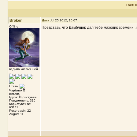
Гості
Broken
Дата
Jul 25 2012, 10:07
Offline
Представь, что Дамблдор дал тебе маховик времени , 
ведьма кислых щей
..
Стать:
Чарівник
X
Вигляд: --
Група: Користувачі
Повідомлень: 316
Користувач №:
63147
Реєстрація: 22-
August 11