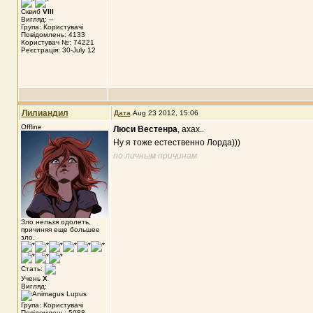
Сквиб
VIII
Вигляд: --
Група: Користувачі
Повідомлень: 4133
Користувач №: 74221
Реєстрація: 30-July 12
Лилиандил
Дата
Aug 23 2012, 15:06
Offline
Люси Вестенра
, ахах..
Ну я тоже естественно Лорда)))
по личным причинам
Зло нельзя одолеть,
причиняя еще большее
зло.
Стать:
Учень
X
Вигляд:
Група: Користувачі
Повідомлень: 5088