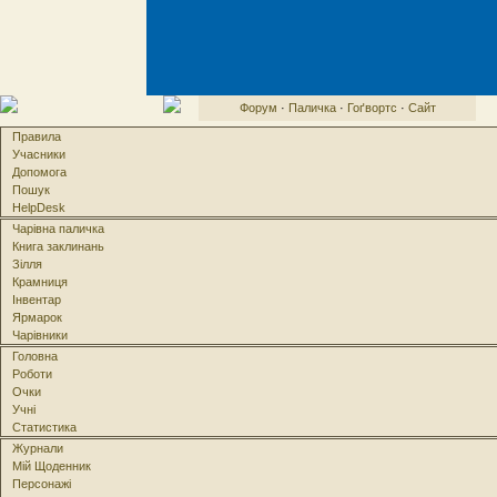
Форум
·
Паличка
·
Гоґвортс
·
Сайт
Правила
Учасники
Допомога
Пошук
HelpDesk
Чарівна паличка
Книга заклинань
Зілля
Крамниця
Інвентар
Ярмарок
Чарівники
Головна
Роботи
Очки
Учні
Статистика
Журнали
Мій Щоденник
Персонажі