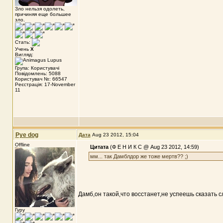
Зло нельзя одолеть,
причиняя еще большее
зло.
Стать:
Учень
X
Вигляд:
Група: Користувачі
Повідомлень: 5088
Користувач №: 66547
Реєстрація: 17-November
11
Pye dog
Дата
Aug 23 2012, 15:04
Offline
Цитата
(Ф Е Н И К С @ Aug 23 2012, 14:59)
мм... так Дамблдор же тоже мертв?? ;)
Дамб,он такой,что восстанет,не успеешь сказать с
Гуру