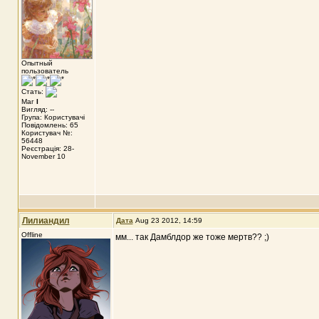
Опытный
пользователь
Стать:
Маг
I
Вигляд: --
Група: Користувачі
Повідомлень: 65
Користувач №:
56448
Реєстрація: 28-
November 10
Лилиандил
Дата
Aug 23 2012, 14:59
Offline
мм... так Дамблдор же тоже мертв?? ;)