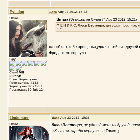
Pye dog
Дата
Aug 23 2012, 15:23
Offline
Цитата
(Эванджелин Снейп @ Aug 23 2012, 15:21)
Ф Е Н И К С
,
Люси Вестенра
, девушки, простите,
^_^
аа!всё,нет тебе прощенья,удаляю тебя из друзей и
Фреда тоже вернула
Гуру
Сквиб
VIII
Вигляд: --
Група: Користувачі
Повідомлень: 4133
Користувач №: 74221
Реєстрація: 30-July 12
Lindemann
Дата
Aug 23 2012, 15:38
Offline
Люси Вестенра
, не удаляй меня из друзей, пазя
я бы тоже Фреда вернула... и Тонкс ;(