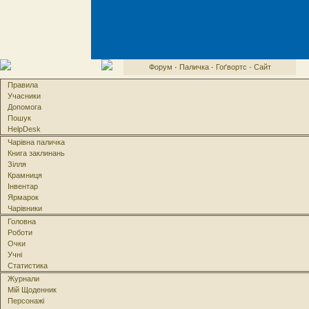
Форум
·
Паличка
·
Гоґвортс
·
Сайт
Правила
Учасники
Допомога
Пошук
HelpDesk
Чарівна паличка
Книга заклинань
Зілля
Крамниця
Інвентар
Ярмарок
Чарівники
Головна
Роботи
Очки
Учні
Статистика
Журнали
Мій Щоденник
Персонажі