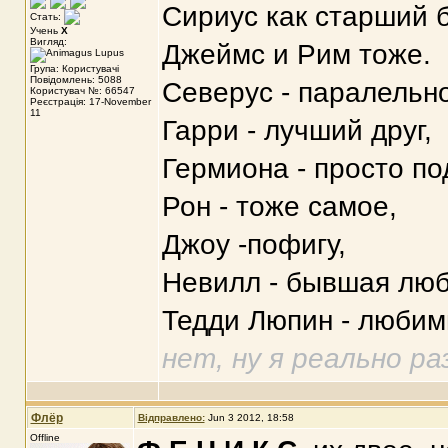
Сириус как старший б
Стать:
Учень
X
Вигляд:
Джеймс и Рим тоже.
Група: Користувачі
Повідомлень: 5088
Северус - паралельно
Користувач №: 66547
Реєстрація: 17-November
11
Гарри - лучший друг,
Гермиона - просто по
Рон - тоже самое,
Джоу -пофигу,
Невилл - бывшая люб
Тедди Люпин - любим
нет, ну я реально ра
Флёр
Відправлено:
Jun 3 2012, 18:58
Offline