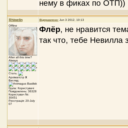
нему в фиках по ОТП))
Rhiwelin
Відправлено:
Jun 3 2012, 10:13
Offline
Флёр
, не нравится тема
так что, тебе Невилла 
After all this time?
Always
Стать:
Архімагістр
X
Вигляд:
Група: Користувачі
Повідомлень: 36328
Користувач №:
30451
Реєстрація: 20-July
07