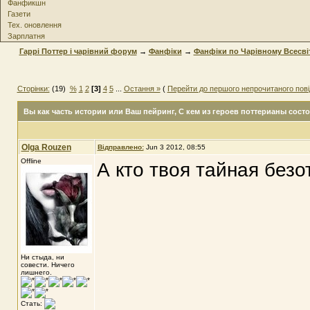
Фанфикшн
Газети
Тех. оновлення
Зарплатня
Гаррі Поттер і чарівний форум
→
Фанфіки
→
Фанфіки по Чарівному Всесві
Сторінки:
(19)
%
1
2
[3]
4
5
...
Остання »
(
Перейти до першого непрочитаного пов
Вы как часть истории или Ваш пейринг
, С кем из героев поттерианы сост
Olga Rouzen
Відправлено:
Jun 3 2012, 08:55
Offline
А кто твоя тайная без
Ни стыда, ни
совести. Ничего
лишнего.
Стать: