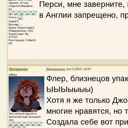
Перси, мне заверните,
одеяло. И там
отдался Морфею.
(с)
в Англии запрещено, п
Стать:
Сквиб
I
Вигляд: --
Група: Користувачі
Повідомлень: 441
Користувач №:
37742
Реєстрація: 3-March
08
Лилиандил
Відправлено:
Jun 3 2012, 14:07
Offline
Флер, близнецов упа
ЫЫЫыыыы)
Хотя я же только Дж
многие нравятся, но т
Зло нельзя одолеть,
причиняя еще большее
Создала себе вот пр
зло.