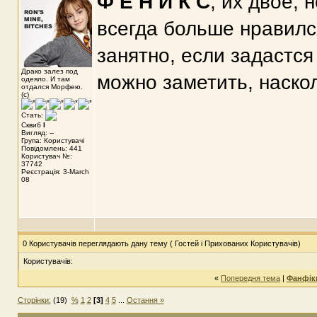
Ф Е Н И К С
, их двое, 
всегда больше нравилс
занятно, если задастся
Драко залез под
можно заметить, наско
одеяло. И там
отдался Морфею.
(с)
Стать:
Сквиб
I
Вигляд: --
Група: Користувачі
Повідомлень: 441
Користувач №:
37742
Реєстрація: 3-March
08
0 Користувачів переглядають дану тему ( Гостей і Прихованих Користувачів)
Користувачів:
«
Попередня тема
|
Фанфіки
Сторінки:
(19)
%
1
2
[3]
4
5
...
Остання »