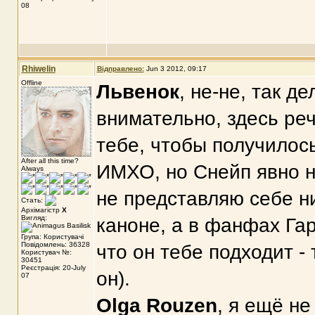
08
Rhiwelin
Відправлено:
Jun 3 2012, 09:17
Offline
Львенок
, не-не, так д
внимательно, здесь ре
тебе, чтобы получилось
After all this time?
ИМХО, но Снейп явно не
Always
не представляю себе ни
Стать:
Архімагістр
X
Вигляд:
каноне, а в фанфах Га
Група: Користувачі
Повідомлень: 36328
что он тебе подходит -
Користувач №:
30451
Реєстрація: 20-July
он).
07
Olga Rouzen
, я ещё не