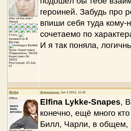
подошёл бы тебе взаим
героиней. Забудь про р
After all this time?
впиши себя туда кому-н
Always
сочетаемо по характер
Стать:
Архімагістр
X
Вигляд:
И я так поняла, логичн
Група: Користувачі
Повідомлень: 36328
Користувач №:
30451
Реєстрація: 20-July
07
Флёр
Відправлено:
Jun 3 2012, 11:42
Offline
Elfina Lykke-Snapes
, 
конечно, ещё много кто
Билл, Чарли, в общем, 
Драко залез под