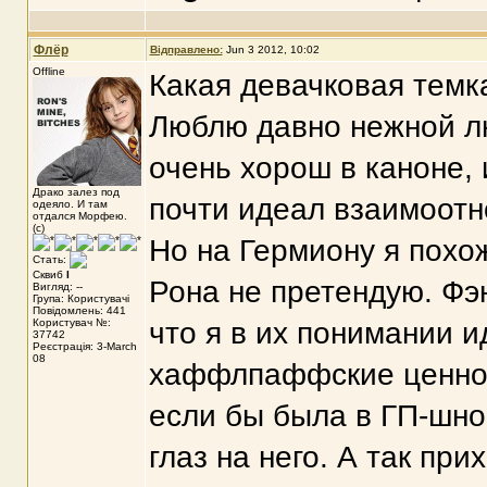
Флёр
Відправлено:
Jun 3 2012, 10:02
Offline
Какая девачковая темка
Люблю давно нежной л
очень хорош в каноне, 
Драко залез под
почти идеал взаимоот
одеяло. И там
отдался Морфею.
(с)
Но на Гермиону я похож
Стать:
Сквиб
I
Рона не претендую. Фэ
Вигляд: --
Група: Користувачі
Повідомлень: 441
Користувач №:
что я в их понимании 
37742
Реєстрація: 3-March
08
хаффлпаффские ценност
если бы была в ГП-шно
глаз на него. А так пр