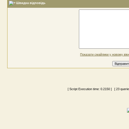
Швидка відповідь
Показати смайлики у новому вікн
[ Script Execution time:
0.2150
] [ 23 queri