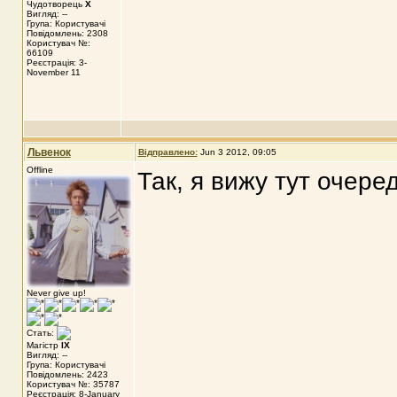
Чудотворець
X
Вигляд: --
Група: Користувачі
Повідомлень: 2308
Користувач №:
66109
Реєстрація: 3-
November 11
Львенок
Відправлено:
Jun 3 2012, 09:05
Offline
Так, я вижу тут очере
Never give up!
Стать:
Магістр
IX
Вигляд: --
Група: Користувачі
Повідомлень: 2423
Користувач №: 35787
Реєстрація: 8-January