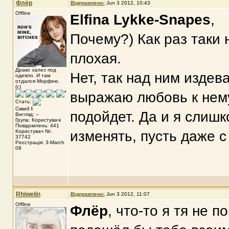
Флёр
Відправлено:
Jun 3 2012, 10:43
Offline
Elfina Lykke-Snapes
,
Почему?) Как раз таки 
плохая.
Драко залез под
Нет, так над ним издев
одеяло. И там
отдался Морфею.
(с)
выражаю любовь к нему
Стать:
Сквиб
I
подойдет. Да и я слиш
Вигляд: --
Група: Користувачі
Повідомлень: 441
Користувач №:
изменять, пусть даже 
37742
Реєстрація: 3-March
08
Rhiwelin
Відправлено:
Jun 3 2012, 11:07
Offline
Флёр
, что-то я тя не п