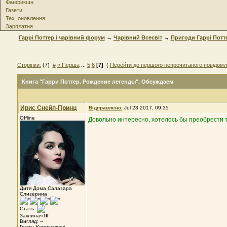
Фанфикшн
Газети
Тех. оновлення
Зарплатня
Гаррі Поттер і чарівний форум
→
Чарівний Всесвіт
→
Пригоди Гаррі Потт
Сторінки:
(7)
#
« Перша
...
5
6
[7]
(
Перейти до першого непрочитаного повідом
Книга "Гарри Поттер. Рождение легенды"
, Обсуждаем
Ирис Снейп-Принц
Відправлено:
Jul 23 2017, 09:35
Offline
Довольно интересно, хотелось бы преобрести т
Дитя Дома Салазара
Слизерина
Стать:
Заклинач
III
Вигляд: --
Група: Користувачі