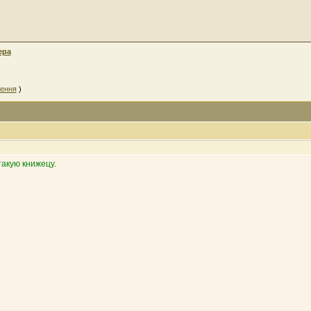
ера
лення
)
акую книжецу.