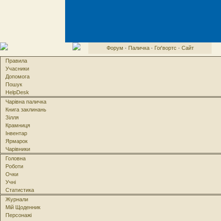
Форум
·
Паличка
·
Гоґвортс
·
Сайт
Правила
Учасники
Допомога
Пошук
HelpDesk
Чарівна паличка
Книга заклинань
Зілля
Крамниця
Інвентар
Ярмарок
Чарівники
Головна
Роботи
Очки
Учні
Статистика
Журнали
Мій Щоденник
Персонажі