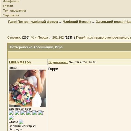
Фанфикшн
Газети
Тех. оновлення
Зарплатня
Гаррі Поттер і чарівний форум
→
Чарівний Всесвіт
→
Загальний розділ Чар
Сторінки:
(263)
%
« Перша
...
261
262
[263]
(
Перейти до першого непрочитаного 
Поттеровские Ассоциации
, Игра
Lillian Mason
Відправлено:
Sep 26 2024, 16:03
Offline
Гарри
careless whisper
Стать:
Великий магістр
VI
Вигляд: --