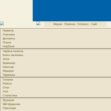
Форум
·
Паличка
·
Гоґвортс
·
Сайт
Правила
Учасники
Допомога
Пошук
HelpDesk
Чарівна паличка
Книга заклинань
Зілля
Крамниця
Інвентар
Ярмарок
Чарівники
Головна
Роботи
Очки
Учні
Статистика
Журнали
Мій Щоденник
Персонажі