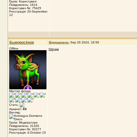
Група: Користувачі
Повідомлень: 1614
Користувач №: 75425
Реєстрація: 20-September
12
Быкоросёнок
Відправлено:
Sep 26 2024, 16:56
Offline
Шрам
Мастер флуда
Стать:
Арканіст
XII
Вигляд:
Група: Модератори
Повідомлень: 31326
Користувач №: 92277
Реєстрація: 4-October 15