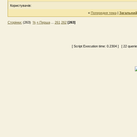
Користувачів:
«
Попередня тема
|
Загальний
Сторінки:
(263)
%
« Перша
...
261
262
[263]
[ Script Execution time:
0.2304
] [ 22 queri