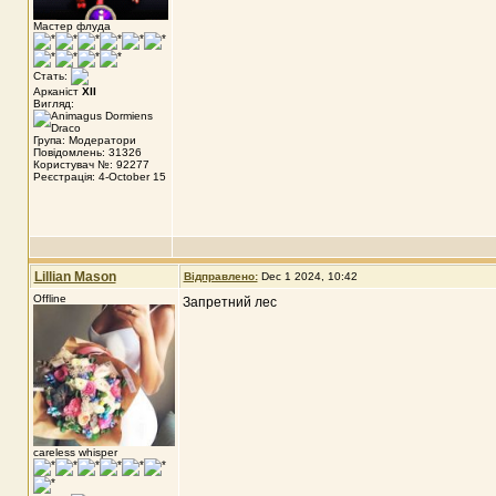
Мастер флуда
Стать:
Арканіст
XII
Вигляд:
Група: Модератори
Повідомлень: 31326
Користувач №: 92277
Реєстрація: 4-October 15
Lillian Mason
Відправлено:
Dec 1 2024, 10:42
Offline
Запретний лес
careless whisper