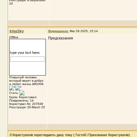
Реєстрація: 8-September
20
IrinaSky
Відправлено:
Mar 28 2025, 15:14
Offline
Предсказания
Открытый человек,
который верит в добро
и любит жизнь &#1008
Стать:
Група: Користувачі
Повідомлень: 14
Користувач №: 207839
Реєстрація: 20-March 25
0 Користувачів переглядають дану тему ( Гостей і Прихованих Користувачів)