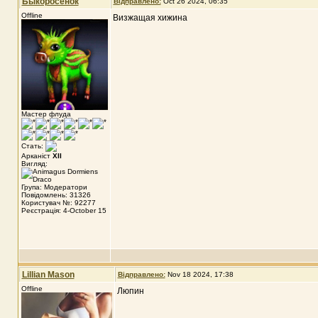
Быкоросёнок
Відправлено:
Oct 26 2024, 06:35
Offline
Визжащая хижина
Мастер флуда
Стать:
Арканіст
XII
Вигляд:
Група: Модератори
Повідомлень: 31326
Користувач №: 92277
Реєстрація: 4-October 15
Lillian Mason
Відправлено:
Nov 18 2024, 17:38
Offline
Люпин