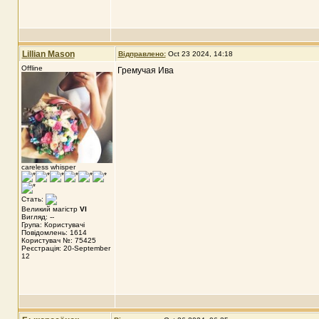
Lillian Mason
Відправлено:
Oct 23 2024, 14:18
Offline
Гремучая Ива
careless whisper
Стать:
Великий магістр
VI
Вигляд: --
Група: Користувачі
Повідомлень: 1614
Користувач №: 75425
Реєстрація: 20-September
12