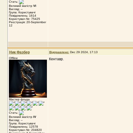
Стать:
Великий магістр
VI
Вигляд: --
Група: Користувачі
Повідомлень: 1614
Користувач №: 75425
Реєстрація: 20-September
12
Ник Фазбер
Відправлено:
Dec 29 2024, 17:13
Offline
Кентавр.
Мастер флуда
Стать:
Великий магістр
IV
Вигляд: --
Група: Користувачі
Повідомлень: 12578
Користувач №: 204820