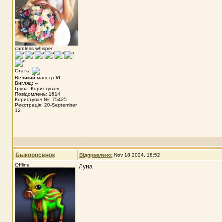
careless whisper
Стать:
Великий магістр
VI
Вигляд: --
Група: Користувачі
Повідомлень: 1614
Користувач №: 75425
Реєстрація: 20-September
12
Быкоросёнок
Відправлено:
Nov 18 2024, 18:52
Offline
Луна