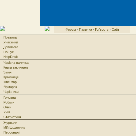
Форум
·
Паличка
·
Гоґвортс
·
Сайт
Правила
Учасники
Допомога
Пошук
HelpDesk
Чарівна паличка
Книга заклинань
Зілля
Крамниця
Інвентар
Ярмарок
Чарівники
Головна
Роботи
Очки
Учні
Статистика
Журнали
Мій Щоденник
Персонажі