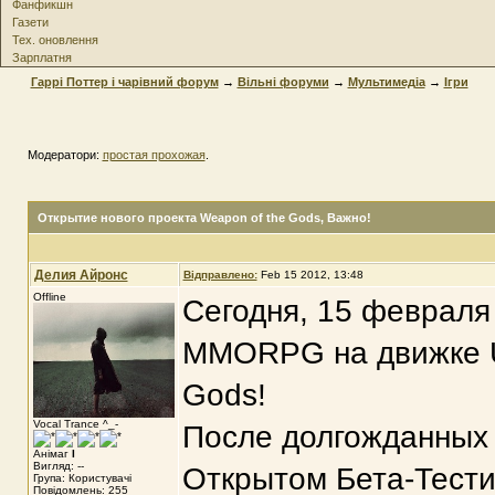
Фанфикшн
Газети
Тех. оновлення
Зарплатня
Гаррі Поттер і чарівний форум
→
Вільні форуми
→
Мультимедіа
→
Ігри
Модератори:
простая прохожая
.
Открытие нового проекта Weapon of the Gods
, Важно!
Делия Айронс
Відправлено:
Feb 15 2012, 13:48
Offline
Сегодня, 15 февраля 
MMORPG на движке U
Gods!
Vocal Trance ^_-
После долгожданных 
Анімаг
I
Вигляд: --
Открытом Бета-Тести
Група: Користувачі
Повідомлень: 255