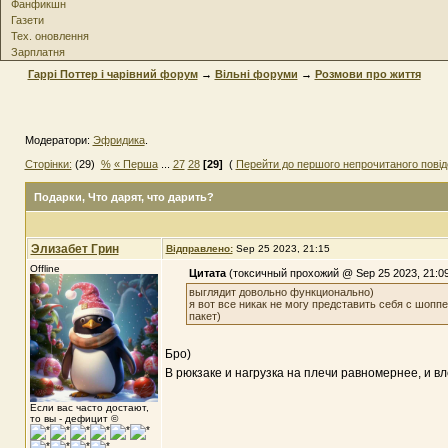
Фанфикшн
Газети
Тех. оновлення
Зарплатня
Гаррі Поттер і чарівний форум
→
Вільні форуми
→
Розмови про життя
Модератори:
Эфридика
.
Сторінки:
(29)
%
« Перша
...
27
28
[29]
(
Перейти до першого непрочитаного пові
Подарки
, Что дарят, что дарить?
Элизабет Грин
Відправлено:
Sep 25 2023, 21:15
Offline
Цитата
(токсичный прохожий @ Sep 25 2023, 21:09
выглядит довольно функционально)
я вот все никак не могу представить себя с шоппе
пакет)
Бро)
В рюкзаке и нагрузка на плечи равномернее, и в
Если вас часто достают,
то вы - дефицит ©