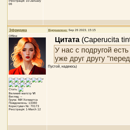
Реєстрація: 10-January
06
Эфридика
Відправлено:
Sep 26 2023, 15:15
Offline
Цитата
(Caperucita ti
У нас с подругой есть
уже друг другу "пере
Пустой, надеюсь)
Стать:
Великий магістр
VI
Вигляд: --
Група: МИ Хогвартса
Повідомлень: 13360
Користувач №: 70173
Реєстрація: 1-March 12