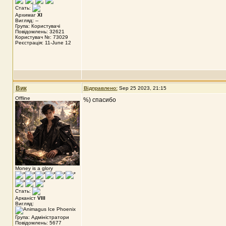
Стать:
Архимаг
XI
Вигляд: --
Група: Користувачі
Повідомлень: 32621
Користувач №: 73029
Реєстрація: 11-June 12
Вик
Відправлено:
Sep 25 2023, 21:15
Offline
%) спасибо
Money is a glory
Стать:
Арканіст
VIII
Вигляд:
Група: Адміністратори
Повідомлень: 5677