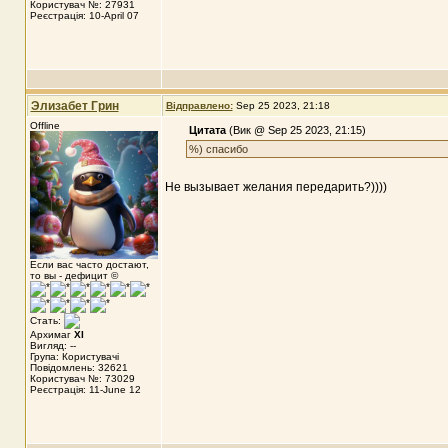
Користувач №: 27931
Реєстрація: 10-April 07
Элизабет Грин
Відправлено:
Sep 25 2023, 21:18
Offline
Цитата
(Вик @ Sep 25 2023, 21:15)
%) спасибо
Не вызывает желания передарить?))))
Если вас часто достают,
то вы - дефицит ©
Стать:
Архимаг
XI
Вигляд: --
Група: Користувачі
Повідомлень: 32621
Користувач №: 73029
Реєстрація: 11-June 12