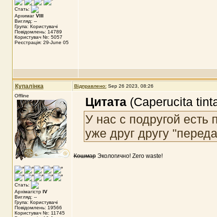
Стать:
Архимаг
VIII
Вигляд: --
Група: Користувачі
Повідомлень: 14789
Користувач №: 5057
Реєстрація: 29-June 05
Купалінка
Відправлено:
Sep 26 2023, 08:26
Offline
Цитата
(Caperucita tin
У нас с подругой есть 
уже друг другу "перед
Кошмар
Экологично! Zero waste!
Стать:
Архімагістр
IV
Вигляд: --
Група: Користувачі
Повідомлень: 19566
Користувач №: 11745