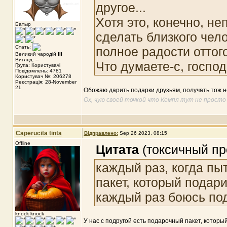
другое...
Хотя это, конечно, н
Батыр
сделать близкого чело
Стать:
полное радости оттог
Великий чародій
III
Вигляд: --
Что думаете-с, госпо
Група: Користувачі
Повідомлень: 4781
Користувач №: 206278
Реєстрація: 28-November
21
Обожаю дарить подарки друзьям, получать тож н
Ох, чую своей точкой что Кемпл тут не просто
Caperucita tinta
Відправлено:
Sep 26 2023, 08:15
Offline
Цитата
(токсичный пр
каждый раз, когда пы
пакет, который подари
каждый раз боюсь пода
knock knock
У нас с подругой есть подарочный пакет, который