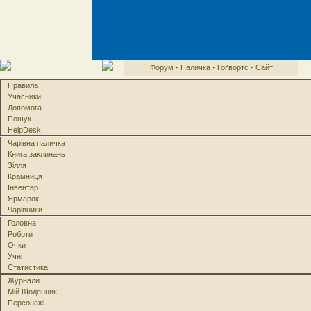
Форум
·
Паличка
·
Гоґвортс
·
Сайт
Правила
Учасники
Допомога
Пошук
HelpDesk
Чарівна паличка
Книга заклинань
Зілля
Крамниця
Інвентар
Ярмарок
Чарівники
Головна
Роботи
Очки
Учні
Статистика
Журнали
Мій Щоденник
Персонажі