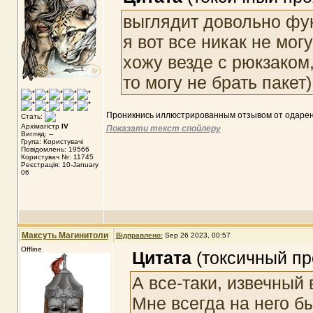
выглядит довольно фу
я вот все никак не мог
хожу везде с рюкзаком,
то могу не брать пакет)
Проникнись иллюстрированным отзывом от одарен
Стать:
Архімагістр
IV
Показати текст спойлеру
Вигляд: --
Група: Користувачі
Повідомлень: 19566
Користувач №: 11745
Реєстрація: 10-January
06
Максуть Магинитоли
Відправлено:
Sep 26 2023, 00:57
Offline
Цитата
(токсичный пр
А все-таки, извечный 
Мне всегда на него бы