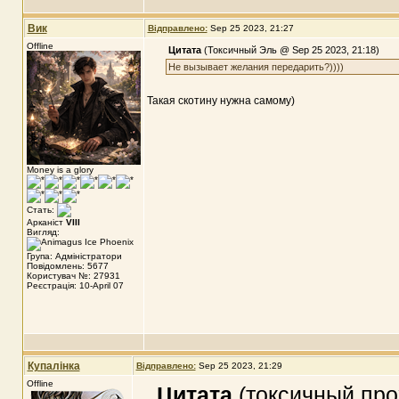
Вик
Відправлено:
Sep 25 2023, 21:27
Offline
Цитата
(Токсичный Эль @ Sep 25 2023, 21:18)
Не вызывает желания передарить?))))
Такая скотину нужна самому)
Money is a glory
Стать:
Арканіст
VIII
Вигляд:
Група: Адміністратори
Повідомлень: 5677
Користувач №: 27931
Реєстрація: 10-April 07
Купалінка
Відправлено:
Sep 25 2023, 21:29
Offline
Цитата
(токсичный про