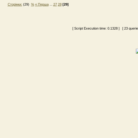
Сторінки:
(29)
%
« Перша
...
27
28
[29]
[ Script Execution time:
0.1328
] [ 23 queri