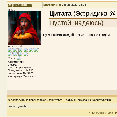
Caperucita tinta
Відправлено:
Sep 26 2023, 15:36
Offline
Цитата
(Эфридика @ S
Пустой, надеюсь)
Ну мы в него каждый раз че-то новое кладём...
knock knock
Стать:
Архимаг
VIII
Вигляд: --
Група: Користувачі
Повідомлень: 14789
Користувач №: 5057
Реєстрація: 29-June 05
0 Користувачів переглядають дану тему ( Гостей і Прихованих Користувачів)
Користувачів:
«
Попередня тема
|
Р