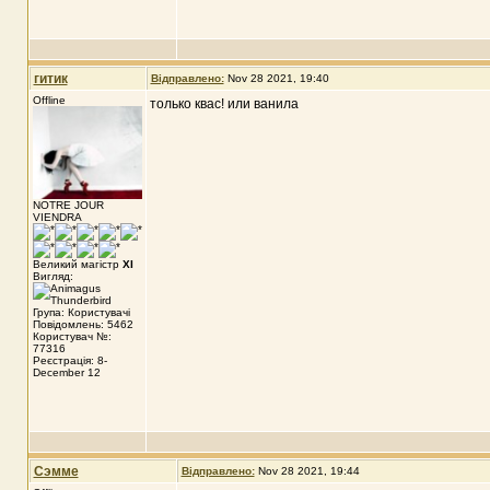
гитик
Відправлено:
Nov 28 2021, 19:40
Offline
только квас! или ванила
NOTRE JOUR
VIENDRA
Великий магістр
XI
Вигляд:
Група: Користувачі
Повідомлень: 5462
Користувач №:
77316
Реєстрація: 8-
December 12
Сэмме
Відправлено:
Nov 28 2021, 19:44