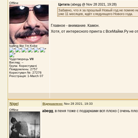
Offline
Цитата
(abegg @ Nov 28 2021, 19:28)
Забавно, что я за прошлый Новый год не помню ни
уже 11 месяцев, ждёт следующего Нового года.
Главное - внимание. Камон.
Хотя, от интересного принта с ВсеМайки.Ру не о
balling like I'm Kobe
Чудотворець
VII
Вигляд: --
Група: Користувачі
Повідомлень: 2757
Користувач №: 27276
Реєстрація: 1-March 07
Nigel
Відправлено:
Nov 28 2021, 19:33
Offline
abegg
, в пеня тоже с подарками всп плохо ( очень пло