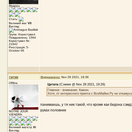
Мудрец
Стать:
Великий маг
VII
Вигляд:
Група: Користувачі
Повідомлень: 1564
Користувач №:
21642
Реєстрація: 5-
October 06
гитик
Відправлено:
Nov 28 2021, 19:36
Offline
Цитата
(Сэмме @ Nov 28 2021, 19:29)
Главное - внимание. Камон.
Хотя, от интересного принта с ВсеМайки.Ру не откажусь
панимаешь, у тя ник такой, что кроме как бидона сэмд
руках половник
NOTRE JOUR
VIENDRA
Великий магістр
XI
Вигляд: