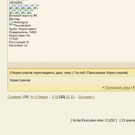
VIENDRA
Великий магістр
XI
Вигляд:
Група: Користувачі
Повідомлень: 5462
Користувач №:
77316
Реєстрація: 8-
December 12
0 Користувачів переглядають дану тему ( Гостей і Прихованих Користувачів)
Користувачів:
«
Попередня тема
|
Р
Сторінки:
(29)
%
« Перша
...
9
10
[11]
12
13
...
Остання »
[ Script Execution time:
0.1252
] [ 23 queri