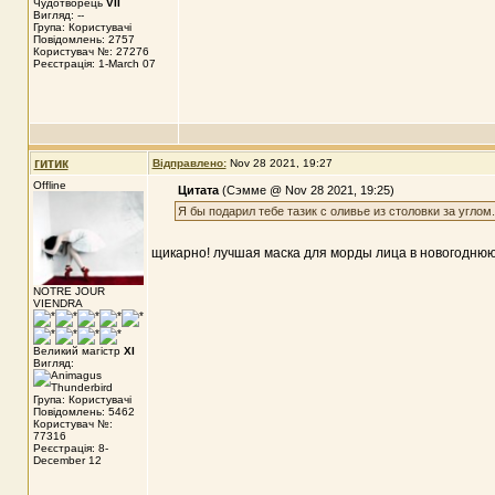
Чудотворець
VII
Вигляд: --
Група: Користувачі
Повідомлень: 2757
Користувач №: 27276
Реєстрація: 1-March 07
гитик
Відправлено:
Nov 28 2021, 19:27
Offline
Цитата
(Сэмме @ Nov 28 2021, 19:25)
Я бы подарил тебе тазик с оливье из столовки за углом.
щикарно! лучшая маска для морды лица в новогоднюю
NOTRE JOUR
VIENDRA
Великий магістр
XI
Вигляд:
Група: Користувачі
Повідомлень: 5462
Користувач №:
77316
Реєстрація: 8-
December 12