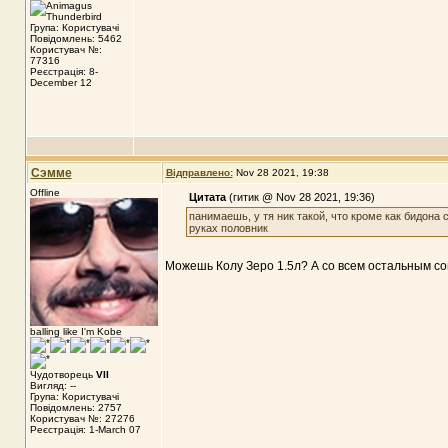
Група: Користувачі
Повідомлень: 5462
Користувач №:
77316
Реєстрація: 8-
December 12
Сэмме
Відправлено:
Nov 28 2021, 19:38
Offline
Цитата
(гитик @ Nov 28 2021, 19:36)
панимаешь, у тя ник такой, что кроме как бидона 
руках половник
Можешь Колу Зеро 1.5л? А со всем остальным со
balling like I'm Kobe
Чудотворець
VII
Вигляд: --
Група: Користувачі
Повідомлень: 2757
Користувач №: 27276
Реєстрація: 1-March 07