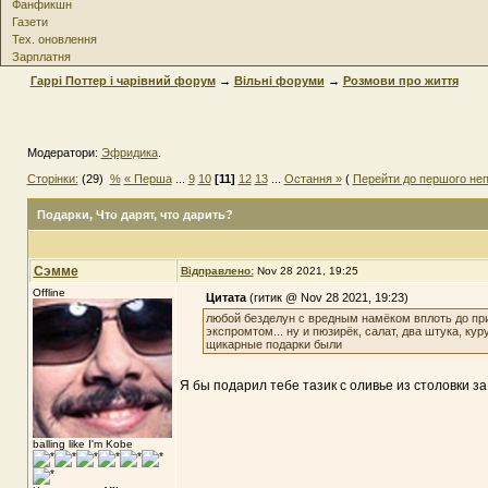
Фанфикшн
Газети
Тех. оновлення
Зарплатня
Гаррі Поттер і чарівний форум
→
Вільні форуми
→
Розмови про життя
Модератори:
Эфридика
.
Сторінки:
(29)
%
« Перша
...
9
10
[11]
12
13
...
Остання »
(
Перейти до першого не
Подарки
, Что дарят, что дарить?
Сэмме
Відправлено:
Nov 28 2021, 19:25
Offline
Цитата
(гитик @ Nov 28 2021, 19:23)
любой безделун с вредным намёком вплоть до пр
экспромтом... ну и пюзирёк, салат, два штука, кур
щикарные подарки были
Я бы подарил тебе тазик с оливье из столовки за
balling like I'm Kobe