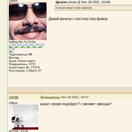
Offline
Цитата
(гитик @ Nov 28 2021, 19:40)
только квас! или ванила
Давай ванилу с пастилу пор фавор.
balling like I'm Kobe
Чудотворець
VII
Вигляд: --
Група: Користувачі
Повідомлень: 2757
Користувач №: 27276
Реєстрація: 1-March 07
гитик
Відправлено:
Nov 28 2021, 19:47
Offline
рахат-лукум подойдет? с мехмет эфенди?
NOTRE JOUR