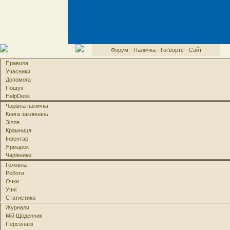
Форум
·
Паличка
·
Гоґвортс
·
Сайт
Правила
Учасники
Допомога
Пошук
HelpDesk
Чарівна паличка
Книга заклинань
Зілля
Крамниця
Інвентар
Ярмарок
Чарівники
Головна
Роботи
Очки
Учні
Статистика
Журнали
Мій Щоденник
Персонажі