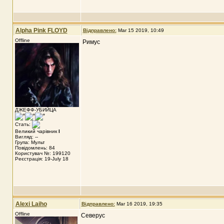
Alpha Pink FLOYD
Відправлено:
Mar 15 2019, 10:49
Offline
Римус
ДЖЕФФ-УБИЙЦА
Стать:
Великий чарівник
I
Вигляд: --
Група: Мульт
Повідомлень: 84
Користувач №: 199120
Реєстрація: 19-July 18
Alexi Laiho
Відправлено:
Mar 16 2019, 19:35
Offline
Северус