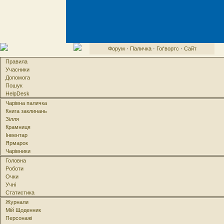
Форум
·
Паличка
·
Гоґвортс
·
Сайт
Правила
Учасники
Допомога
Пошук
HelpDesk
Чарівна паличка
Книга заклинань
Зілля
Крамниця
Інвентар
Ярмарок
Чарівники
Головна
Роботи
Очки
Учні
Статистика
Журнали
Мій Щоденник
Персонажі