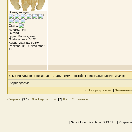
Всеведающий
Стать:
Архимаг
VII
Вигляд: --
Група: Користувачі
Повідомлень: 5432
Користувач №: 95394
Реєстрація: 19-November
16
0 Користувачів переглядають дану тему ( Гостей і Прихованих Користувачів)
Користувачів:
«
Попередня тема
|
Загальний
Сторінки:
(375)
%
« Перша
...
5
6
[7]
8
9
...
Остання »
[ Script Execution time:
0.1973
] [ 23 queri