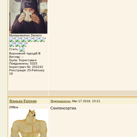
Mustatukeinen Demoni
Стать:
Верховний чародій
II
Вигляд: --
Група: Користувачі
Повідомлень: 5325
Користувач №: 202242
Реєстрація: 25-February
19
Ванька Ерохин
Відправлено:
Mar 17 2019, 15:21
Offline
Сенпенсортиа