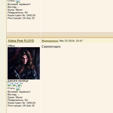
Стать:
Великий чарівник
I
Вигляд: --
Група: Мульт
Повідомлень: 84
Користувач №: 199120
Реєстрація: 19-July 18
Alpha Pink FLOYD
Відправлено:
Mar 15 2019, 10:47
Offline
Серпентарго
ДЖЕФФ-УБИЙЦА
Стать:
Великий чарівник
I
Вигляд: --
Група: Мульт
Повідомлень: 84
Користувач №: 199120
Реєстрація: 19-July 18