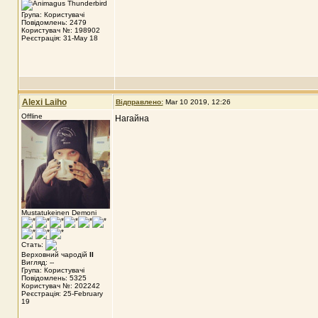
Група: Користувачі
Повідомлень: 2479
Користувач №: 198902
Реєстрація: 31-May 18
Alexi Laiho
Відправлено:
Mar 10 2019, 12:26
Offline
Нагайна
Mustatukeinen Demoni
Стать:
Верховний чародій
II
Вигляд: --
Група: Користувачі
Повідомлень: 5325
Користувач №: 202242
Реєстрація: 25-February
19