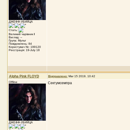
ДЖЕФФ-УБИЙЦА
Стать:
Великий чарівник
I
Вигляд: --
Група: Мульт
Повідомлень: 84
Користувач №: 199120
Реєстрація: 19-July 18
Alpha Pink FLOYD
Відправлено:
Mar 15 2019, 10:42
Offline
Сектумсемпра
ДЖЕФФ-УБИЙЦА