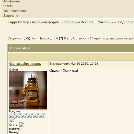
Фанфикшн
Газети
Тех. оновлення
Зарплатня
Гаррі Поттер і чарівний форум
→
Чарівний Всесвіт
→
Загальний розділ Чар
Сторінки:
(375)
%
« Перша
...
5
6
[7]
8
9
...
Остання »
(
Перейти до першого непро
Слова
, Игра
Феликсфилиципс
Відправлено:
Mar 10 2019, 10:58
Offline
Орден (Феникса)
Мудрец
Стать:
Магістр
II
Вигляд: