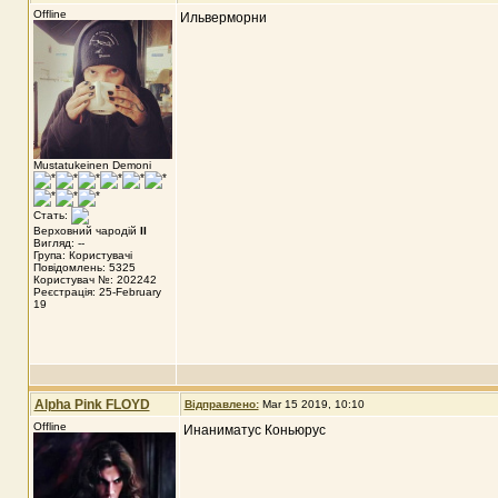
Offline
Ильверморни
Mustatukeinen Demoni
Стать:
Верховний чародій
II
Вигляд: --
Група: Користувачі
Повідомлень: 5325
Користувач №: 202242
Реєстрація: 25-February
19
Alpha Pink FLOYD
Відправлено:
Mar 15 2019, 10:10
Offline
Инаниматус Коньюрус