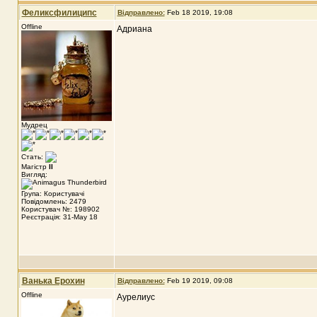
Феликсфилиципс
Відправлено:
Feb 18 2019, 19:08
Offline
Адриана
Мудрец
Стать:
Магістр
II
Вигляд:
Група: Користувачі
Повідомлень: 2479
Користувач №: 198902
Реєстрація: 31-May 18
Ванька Ерохин
Відправлено:
Feb 19 2019, 09:08
Offline
Аурелиус