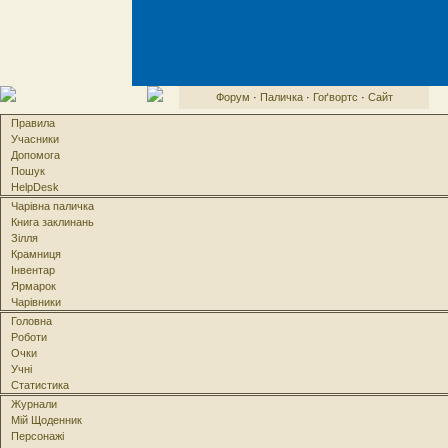
Форум
·
Паличка
·
Гоґвортс
·
Сайт
Правила
Учасники
Допомога
Пошук
HelpDesk
Чарівна паличка
Книга заклинань
Зілля
Крамниця
Інвентар
Ярмарок
Чарівники
Головна
Роботи
Очки
Учні
Статистика
Журнали
Мій Щоденник
Персонажі