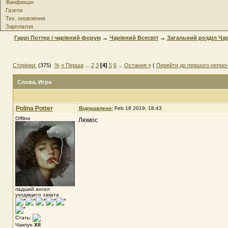
Фанфикшн
Газети
Тех. оновлення
Зарплатня
Гаррі Поттер і чарівний форум
→
Чарівний Всесвіт
→
Загальний розділ Чар
Сторінки:
(375)
%
« Перша
...
2
3
[4]
5
6
...
Остання »
(
Перейти до першого непро
Слова
, Игра
Polina Potter
Відправлено:
Feb 18 2019, 18:43
Offline
Люмос
падший ангел
уходящего заката
Стать:
Чаклун
XII