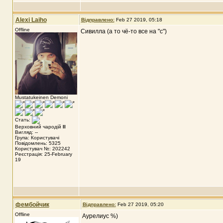
Alexi Laiho
Відправлено:
Feb 27 2019, 05:18
Offline
Сивилла (а то чё-то все на "с")
Mustatukeinen Demoni
Стать:
Верховний чародій
II
Вигляд: --
Група: Користувачі
Повідомлень: 5325
Користувач №: 202242
Реєстрація: 25-February
19
фембойчик
Відправлено:
Feb 27 2019, 05:20
Offline
Аурелиус %)