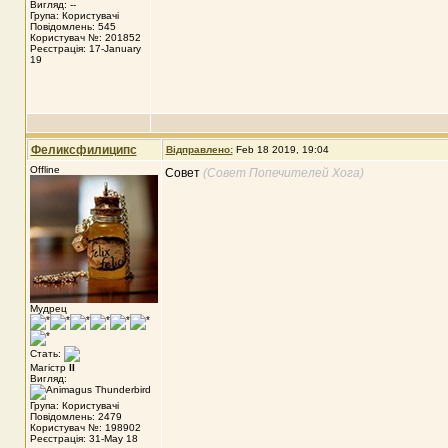
Вигляд: --
Група: Користувачі
Повідомлень: 545
Користувач №: 201852
Реєстрація: 17-January
19
Феликсфилиципс
Відправлено:
Feb 18 2019, 19:04
Offline
Совет
(Совет Попечителей Хога)
Мудрец
Стать:
Магістр
II
Вигляд:
Група: Користувачі
Повідомлень: 2479
Користувач №: 198902
Реєстрація: 31-May 18