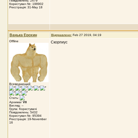
Повідомлень: 2479
Користувач №: 198902
Реєстрація: 31-May 18
Ванька Ерохин
Відправлено:
Feb 27 2019, 04:19
Offline
Скорпиус
Всеведающий
Стать:
Архимаг
VII
Вигляд: --
Група: Користувачі
Повідомлень: 5432
Користувач №: 95394
Реєстрація: 19-November
16