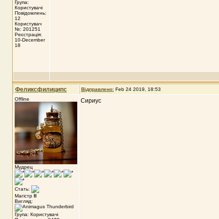
Група:
Користувачі
Повідомлень:
12
Користувач
№: 201251
Реєстрація:
10-December
18
Феликсфилиципс
Відправлено:
Feb 24 2019, 18:53
Offline
Сириус
Мудрец
Стать:
Магістр
II
Вигляд:
Група: Користувачі