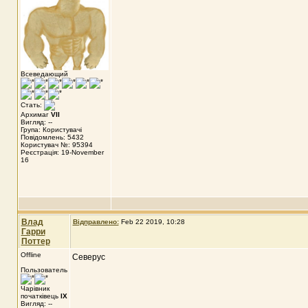
Всеведающий
Стать:
Архимаг
VII
Вигляд: --
Група: Користувачі
Повідомлень: 5432
Користувач №: 95394
Реєстрація: 19-November
16
Влад
Відправлено:
Feb 22 2019, 10:28
Гарри
Поттер
Offline
Северус
Пользователь
Чарівник
початківець
IX
Вигляд: --