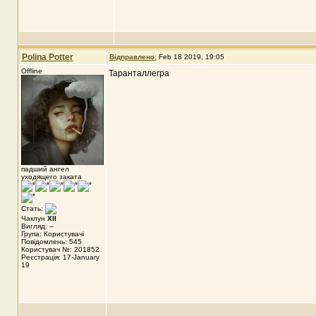
Polina Potter
Відправлено:
Feb 18 2019, 19:05
Offline
Таранталлегра
падший ангел
уходящего заката
Стать:
Чаклун
XII
Вигляд: --
Група: Користувачі
Повідомлень: 545
Користувач №: 201852
Реєстрація: 17-January
19