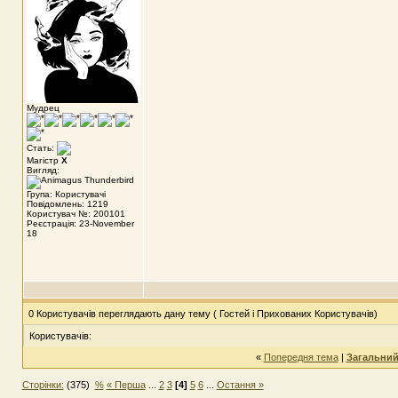
Мудрец
Стать:
Магістр
X
Вигляд:
Група: Користувачі
Повідомлень: 1219
Користувач №: 200101
Реєстрація: 23-November
18
0 Користувачів переглядають дану тему ( Гостей і Прихованих Користувачів)
Користувачів:
«
Попередня тема
|
Загальний
Сторінки:
(375)
%
« Перша
...
2
3
[4]
5
6
...
Остання »