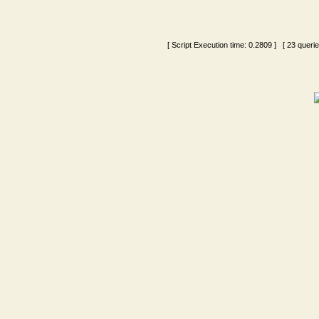
[ Script Execution time:
0.2809
] [ 23 queri