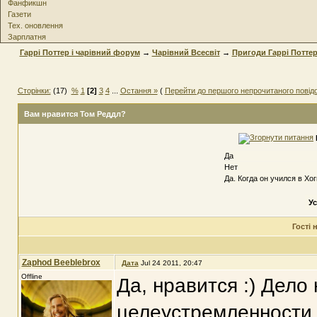
Фанфикшн
Газети
Тех. оновлення
Зарплатня
Гаррі Поттер і чарівний форум
→
Чарівний Всесвіт
→
Пригоди Гаррі Потте
Сторінки:
(17)
%
1
[2]
3
4
...
Остання »
(
Перейти до першого непрочитаного повід
Вам нравится Том Реддл?
Да
Нет
Да. Когда он учился в Х
Ус
Гості
Zaphod Beeblebrox
Дата
Jul 24 2011, 20:47
Offline
Да, нравится :) Дело
целеустремленности, 