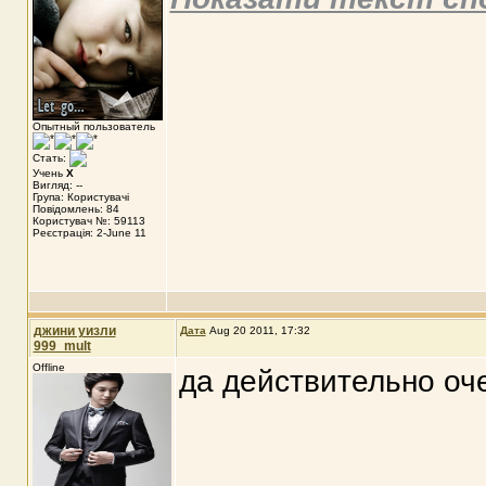
Опытный пользователь
Стать:
Учень
X
Вигляд: --
Група: Користувачі
Повідомлень: 84
Користувач №: 59113
Реєстрація: 2-June 11
джини уизли
Дата
Aug 20 2011, 17:32
999_mult
Offline
да действительно оче