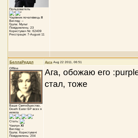
Пользователь
Чарівник початківець
II
Вигляд: --
Група: Мульт
Повідомлень: 23
Користувач №: 62409
Реєстрація: 7-August 11
БеллаРеддл
Дата
Aug 22 2011, 06:51
Offline
Ага, обожаю его :purpl
стал, тоже
Ваше Святейшество,
Death Eater БР всех я
иемла
Стать:
Чаклун
XI
Вигляд: --
Група: Користувачі
Повідомлень: 204