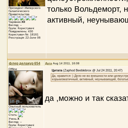
только Вольдеморт, 
Президент Имперского
Галактического
Правительства
активный, неунывающ
Чарівник
XII
Вигляд: --
Група: Користувачі
Повідомлень: 430
Користувач №: 18161
Реєстрація: 22-June 06
флер делакур 654
Дата
Aug 14 2011, 16:08
Offline
Цитата
(Zaphod Beeblebrox @ Jul 24 2011, 20:47)
Да, нравится :) Дело не во внешности или целеустр
хорькизматичный, активный, неунывающий, богаты
да ,можно и так сказа
Опытный пользователь
Стать:
Учень
X
Вигляд: --
Група: Користувачі