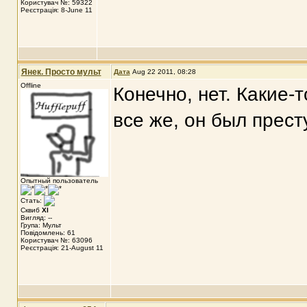
Користувач №: 59322
Реєстрація: 8-June 11
Янек. Просто мульт
Дата
Aug 22 2011, 08:28
Offline
Конечно, нет. Какие-
все же, он был прест
Опытный пользователь
Стать:
Сквиб
XI
Вигляд: --
Група: Мульт
Повідомлень: 61
Користувач №: 63096
Реєстрація: 21-August 11