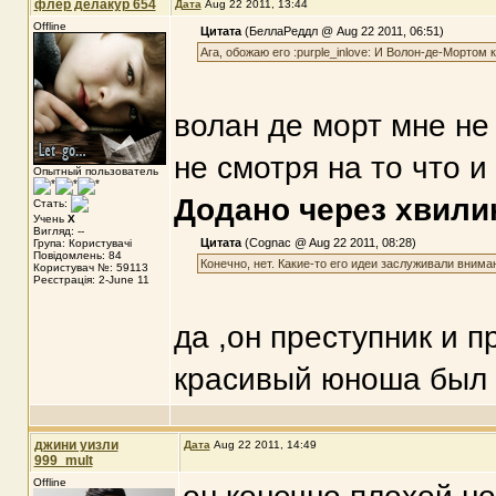
флер делакур 654
Дата
Aug 22 2011, 13:44
Offline
Цитата
(БеллаРеддл @ Aug 22 2011, 06:51)
Ага, обожаю его :purple_inlove: И Волон-де-Мортом к
волан де морт мне не
не смотря на то что и
Опытный пользователь
Додано через хвили
Стать:
Учень
X
Вигляд: --
Цитата
(Cognac @ Aug 22 2011, 08:28)
Група: Користувачі
Повідомлень: 84
Конечно, нет. Какие-то его идеи заслуживали вниман
Користувач №: 59113
Реєстрація: 2-June 11
да ,он преступник и 
красивый юноша был в
джини уизли
Дата
Aug 22 2011, 14:49
999_mult
Offline