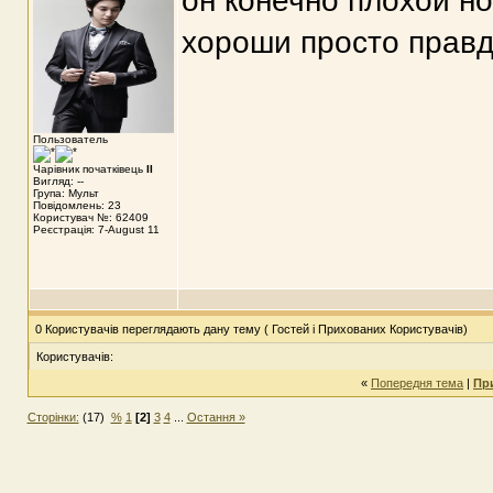
он конечно плохой но
хороши просто правда 
Пользователь
Чарівник початківець
II
Вигляд: --
Група: Мульт
Повідомлень: 23
Користувач №: 62409
Реєстрація: 7-August 11
0 Користувачів переглядають дану тему ( Гостей і Прихованих Користувачів)
Користувачів:
«
Попередня тема
|
Пр
Сторінки:
(17)
%
1
[2]
3
4
...
Остання »