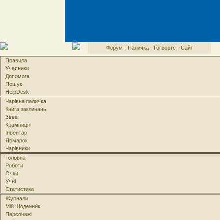
Форум
·
Паличка
·
Гоґвортс
·
Сайт
Правила
Учасники
Допомога
Пошук
HelpDesk
Чарівна паличка
Книга заклинань
Зілля
Крамниця
Інвентар
Ярмарок
Чарівники
Головна
Роботи
Очки
Учні
Статистика
Журнали
Мій Щоденник
Персонажі