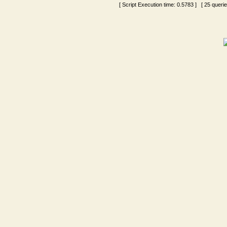
[ Script Execution time:
0.5783
] [ 25 queri