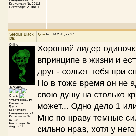
Повідомлень: 84
Користувач №: 59113
Реєстрація: 2-June 11
Sergius Black
Дата
Aug 14 2011, 22:27
DE
Offline
Хороший лидер-одиночка
впринципе в жизни и ест
друг - сольет тебя при с
Но в тоже время он не а
-КРУЦИО!
свою душу на столько к
Стать:
Чудотворець
IV
Вигляд: --
может... Одно дело 1 или
Група:
Користувачі
Повідомлень: 74
Мне по нраву темные сил
Користувач №:
62308
Реєстрація: 6-
сильно нрав, хотя у нег
August 11