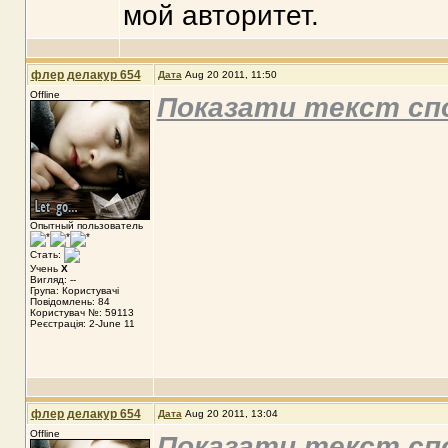
мой авторитет.
флер делакур 654
Дата
Aug 20 2011, 11:50
Offline
Показати текст сп
Опытный пользователь
Стать:
Учень
X
Вигляд: --
Група: Користувачі
Повідомлень: 84
Користувач №: 59113
Реєстрація: 2-June 11
флер делакур 654
Дата
Aug 20 2011, 13:04
Offline
Показати текст сп