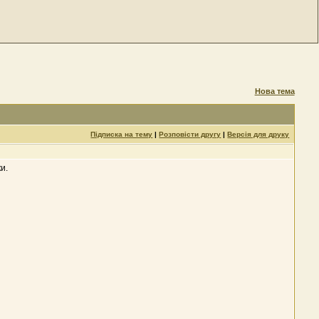
Нова тема
Підписка на тему
|
Розповісти другу
|
Версія для друку
и.