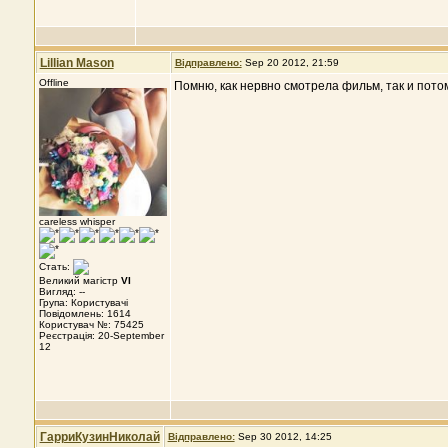
Lillian Mason
Відправлено:
Sep 20 2012, 21:59
Offline
Помню, как нервно смотрела фильм, так и пото
careless whisper
Стать:
Великий магістр
VI
Вигляд: --
Група: Користувачі
Повідомлень: 1614
Користувач №: 75425
Реєстрація: 20-September
12
ГарриКузинНиколай
Відправлено:
Sep 30 2012, 14:25