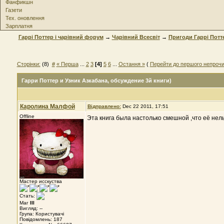
Фанфикшн
Газети
Тех. оновлення
Зарплатня
Гаррі Поттер і чарівний форум
→
Чарівний Всесвіт
→
Пригоди Гаррі Потт
Сторінки:
(8)
#
« Перша
...
2
3
[4]
5
6
...
Остання »
(
Перейти до першого непрочи
Гарри Поттер и Узник Азкабана
, обсуждение 3й книги)
Каролина Малфой
Відправлено:
Dec 22 2011, 17:51
Offline
Эта книга была настолько смешной ,что её нель
Мастер исскуства
Стать:
Маг
III
Вигляд: --
Група: Користувачі
Повідомлень: 187