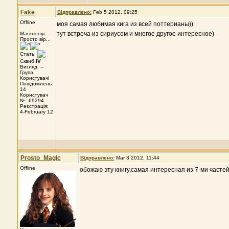
Fake
Відправлено:
Feb 5 2012, 09:25
Offline
моя самая любимая кига из всей поттерианы))
тут встреча из сириусом и многое другое интересное)
Магія існує...
Просто вір...
Стать:
Сквиб
IV
Вигляд: --
Група:
Користувачі
Повідомлень:
14
Користувач
№: 69294
Реєстрація:
4-February 12
Prosto_Magic
Відправлено:
Mar 3 2012, 11:44
Offline
обожаю эту книгу,самая интересная из 7-ми частей..