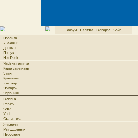
Форум
·
Паличка
·
Гоґвортс
·
Сайт
Правила
Учасники
Допомога
Пошук
HelpDesk
Чарівна паличка
Книга заклинань
Зілля
Крамниця
Інвентар
Ярмарок
Чарівники
Головна
Роботи
Очки
Учні
Статистика
Журнали
Мій Щоденник
Персонажі