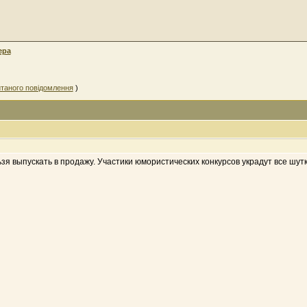
ера
таного повідомлення
)
зя выпускать в продажу. Участики юмористических конкурсов украдут все шутк