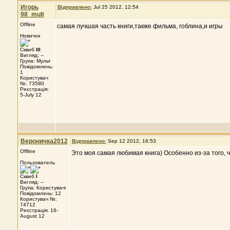
Игорь
Відправлено:
Jul 25 2012, 12:54
98_mult
Offline
самая лучшая часть книги,также фильма, гоблина,и игры
Новичок
Сквиб
III
Вигляд: --
Група: Мульт
Повідомлень:
1
Користувач
№: 73580
Реєстрація:
5-July 12
Вероничка2012
Відправлено:
Sep 12 2012, 16:53
Offline
Это моя самая любимая книга) Особенно из-за того, 
Пользователь
Сквиб
I
Вигляд: --
Група: Користувачі
Повідомлень: 12
Користувач №:
74712
Реєстрація: 16-
August 12