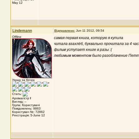
May 12
Lindemann
Відправлено:
Jun 11 2012, 09:54
Offline
самая первая книга, которую я купила
читала взахлёб, буквально прочитала за 4 час
фильм уступает книге в разы :(
любимым моментом было разоблачение Петти
Укушу за бочок
Стать:
Архімагістр
I
Вигляд: --
Група: Користувачі
Повідомлень: 9863
Користувач №: 72862
Реєстрація: 5-June 12