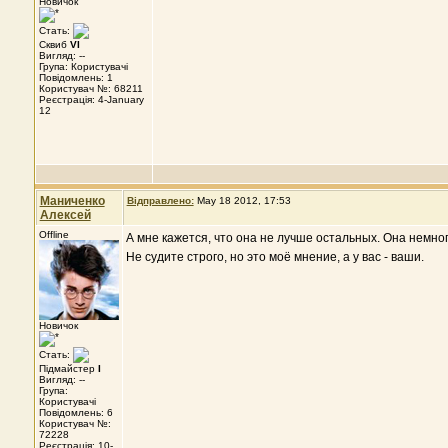
Новичок
Стать:
Сквиб
VI
Вигляд: --
Група: Користувачі
Повідомлень: 1
Користувач №: 68211
Реєстрація: 4-January
12
Маниченко
Відправлено:
May 18 2012, 17:53
Алексей
Offline
А мне кажется, что она не лучше остальных. Она немног
Не судите строго, но это моё мнение, а у вас - ваши.
Новичок
Стать:
Підмайстер
I
Вигляд: --
Група:
Користувачі
Повідомлень: 6
Користувач №:
72228
Реєстрація: 10-