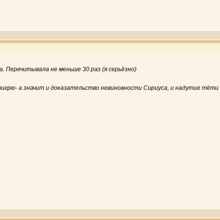
а. Перечитывала не меньше 30 раз (я серьёзно)
грю- а значит и доказательство невиновности Сириуса, и надутие тёти