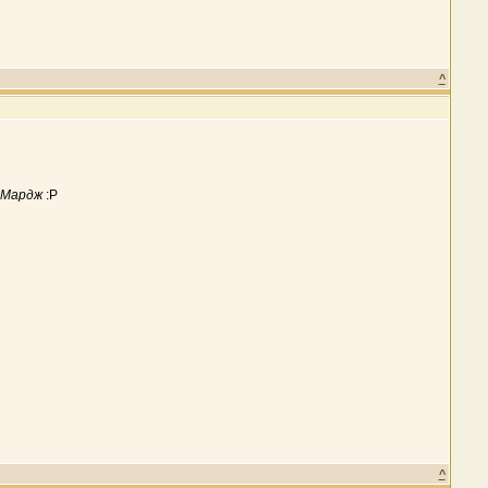
^
 Мардж
:P
^