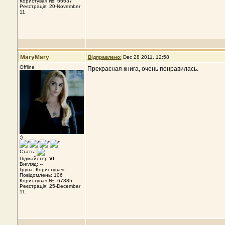
Користувач №: 66637
Реєстрація: 20-November
11
MaryMary
Відправлено:
Dec 28 2011, 12:58
Offline
Прекрасная книга, очень понравилась.
:)
Стать:
Підмайстер
VI
Вигляд: --
Група: Користувачі
Повідомлень: 106
Користувач №: 67885
Реєстрація: 25-December
11