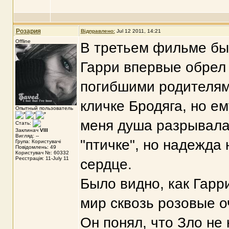
Розария
Відправлено:
Jul 12 2011, 14:21
Offline
В третьем фильме был
Гарри впервые обрел 
погибшими родителям
кличке Бродяга, но е
Опытный пользователь
меня душа разрывалас
Стать:
Заклинач
VIII
Вигляд: --
"птичке", но надежда
Група: Користувачі
Повідомлень: 49
Користувач №: 60332
Реєстрація: 11-July 11
сердце.
Было видно, как Гарр
мир сквозь розовые о
Он понял, что Зло не 