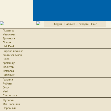
Форум
·
Паличка
·
Гоґвортс
·
Сайт
Правила
Учасники
Допомога
Пошук
HelpDesk
Чарівна паличка
Книга заклинань
Зілля
Крамниця
Інвентар
Ярмарок
Чарівники
Головна
Роботи
Очки
Учні
Статистика
Журнали
Мій Щоденник
Персонажі