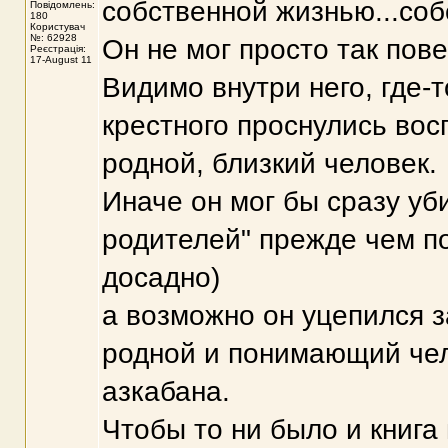
собственной жизнью...соб
Повідомлень:
180
Користувач
№: 62928
Он не мог просто так пове
Реєстрація:
17-August 11
Видимо внутри него, где-т
крестного проснулись восп
родной, близкий человек.
Иначе он мог бы сразу уби
родителей" прежде чем п
досадно)
а возможно он уцепился за
родной и понимающий чело
азкабана.
Чтобы то ни было и книга