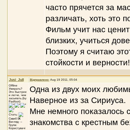
часто прячется за ма
различать, хоть это п
Фильм учит нас ценить
близких, учиться дове
Поэтому я считаю эт
стойкости и верности!
Jusi_Jull
Відправлено:
Aug 19 2011, 05:04
Offline
Одна из двух моих любимы
Умирать?
Это быстрее
и легче, чем
Наверное из за Сириуса.
засыпать.(by
Padfoot)
Мне немного показалось с
Стать:
Сквиб
IX
знакомства с крестным бе
Вигляд: --
Група:
Користувачі