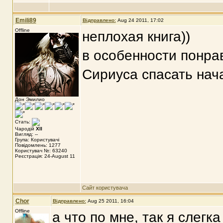
Emili89
Відправлено:
Aug 24 2011, 17:02
Offline
неплохая книга))
в особенности понрав
Сириуса спасать нача
Дон Эмилио
Стать:
Чародій
XII
Вигляд: --
Група: Користувачі
Повідомлень: 1277
Користувач №: 63240
Реєстрація: 24-August 11
Сайт користувача
Chor
Відправлено:
Aug 25 2011, 16:04
Offline
а что по мне, так я слегк