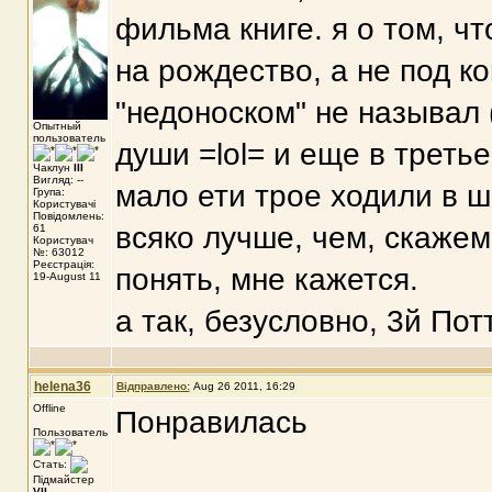
фильма книге. я о том, ч
на рождество, а не под к
"недоноском" не называл (
Опытный
пользователь
души =lol= и еще в треть
Чаклун
III
Вигляд: --
мало ети трое ходили в 
Група:
Користувачі
Повідомлень:
всяко лучше, чем, скажем
61
Користувач
№: 63012
Реєстрація:
понять, мне кажется.
19-August 11
а так, безусловно, 3й По
helena36
Відправлено:
Aug 26 2011, 16:29
Offline
Понравилась
Пользователь
Стать:
Підмайстер
VII