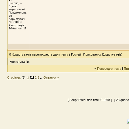
Вигляд: --
Група:
Користувачі
Повідомлень:
25
Користувач
№: 63066
Реєстрація:
20-August 11
0 Користувачів переглядають дану тему ( Гостей і Прихованих Користувачів)
Користувачів:
«
Попередня тема
|
Пр
Сторінки:
(8)
#
[1]
2
3
...
Остання »
[ Script Execution time:
0.1978
] [ 23 queri