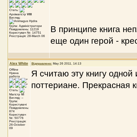
Стать:
Архімагістр
VIII
Вигляд:
Група: Адміністратори
В принципе книга неп
Повідомлень: 11219
Користувач №: 14751
Реєстрація: 28-March 06
еще один герой - кре
Alex White
Відправлено:
May 26 2011, 14:13
Offline
Я считаю эту книгу одной 
Нужна
работа
поттериане. Прекрасная к
Стать:
Магістр
VI
Вигляд: --
Група:
Користувачі
Повідомлень:
874
Користувач
№: 50776
Реєстрація:
26-October
09