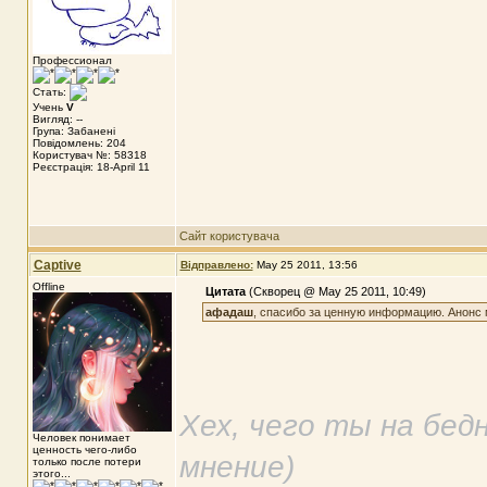
Профессионал
Стать:
Учень
V
Вигляд: --
Група: Забанені
Повідомлень: 204
Користувач №: 58318
Реєстрація: 18-April 11
Сайт користувача
Captive
Відправлено:
May 25 2011, 13:56
Offline
Цитата
(Скворец @ May 25 2011, 10:49)
афадаш
, спасибо за ценную информацию. Анонс 
Хех, чего ты на бед
Человек понимает
ценность чего-либо
мнение)
только после потери
этого...