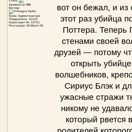
Стать:
Архімагістр
VIII
вот он бежал, и из
Вигляд:
Група: Адміністратори
этот раз убийца п
Повідомлень: 11219
Користувач №: 14751
Реєстрація: 28-March 06
Поттера. Теперь 
стенами своей во
друзей — потому чт
открыть убийце
волшебников, креп
Сириус Блэк и д
ужасные стражи т
никому не удавал
который рвется в
родителей которого