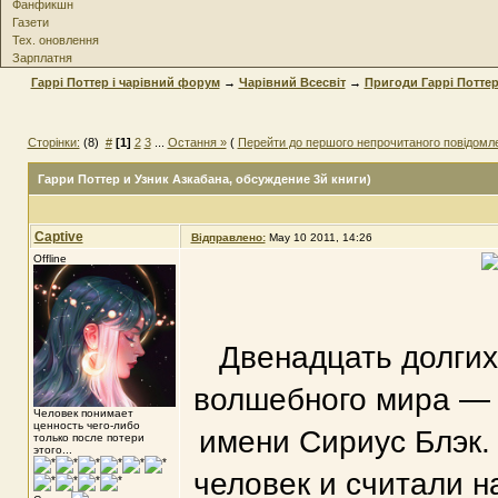
Фанфикшн
Газети
Тех. оновлення
Зарплатня
Гаррі Поттер і чарівний форум
→
Чарівний Всесвіт
→
Пригоди Гаррі Потте
Сторінки:
(8)
#
[1]
2
3
...
Остання »
(
Перейти до першого непрочитаного повідомл
Гарри Поттер и Узник Азкабана
, обсуждение 3й книги)
Captive
Відправлено:
May 10 2011, 14:26
Offline
Двенадцать долгих
волшебного мира — 
Человек понимает
ценность чего-либо
имени Сириус Блэк.
только после потери
этого...
человек и считали 