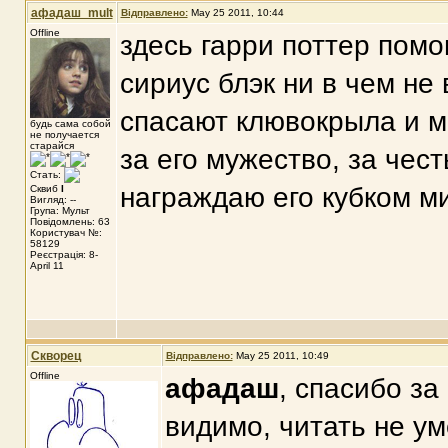
афадаш_mult
Відправлено:
May 25 2011, 10:44
Offline
здесь гарри поттер помо
сириус блэк ни в чем не
спасают клювокрыла и м
будь сама собой
не получается
старайся
за его мужество, за чест
Стать:
награждаю его кубком мир
Сквиб
I
Вигляд: --
Група: Мульт
Повідомлень: 63
Користувач №:
58129
Реєстрація: 8-
April 11
Скворец
Відправлено:
May 25 2011, 10:49
Offline
афадаш
, спасибо з
видимо, читать не ум