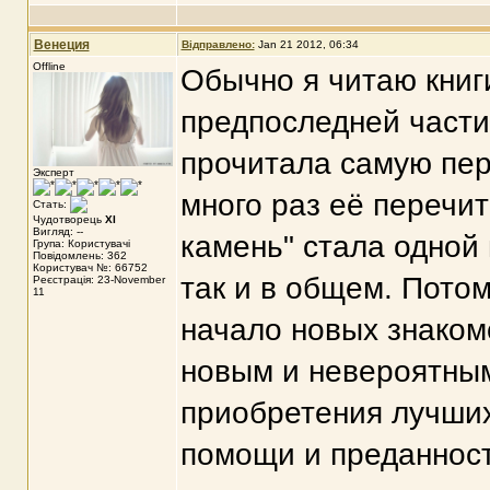
Венеция
Відправлено:
Jan 21 2012, 06:34
Offline
Обычно я читаю книг
предпоследней части 
прочитала самую пер
Эксперт
много раз её перечи
Стать:
Чудотворець
XI
Вигляд: --
камень" стала одной 
Група: Користувачі
Повідомлень: 362
Користувач №: 66752
так и в общем. Потом
Реєстрація: 23-November
11
начало новых знаком
новым и невероятным
приобретения лучших
помощи и преданност