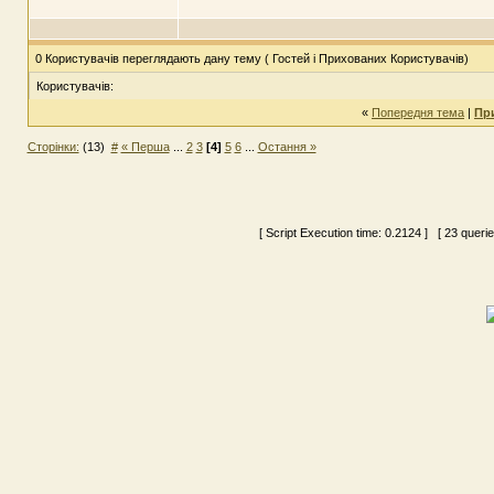
0 Користувачів переглядають дану тему ( Гостей і Прихованих Користувачів)
Користувачів:
«
Попередня тема
|
Пр
Сторінки:
(13)
#
« Перша
...
2
3
[4]
5
6
...
Остання »
[ Script Execution time:
0.2124
] [ 23 queri