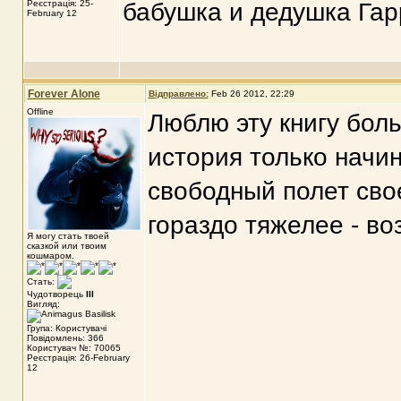
Реєстрація: 25-
бабушка и дедушка Гар
February 12
Forever Alone
Відправлено:
Feb 26 2012, 22:29
Offline
Люблю эту книгу боль
история только начин
свободный полет сво
гораздо тяжелее - воз
Я могу стать твоей
сказкой или твоим
кошмаром.
Стать:
Чудотворець
III
Вигляд:
Група: Користувачі
Повідомлень: 366
Користувач №: 70065
Реєстрація: 26-February
12