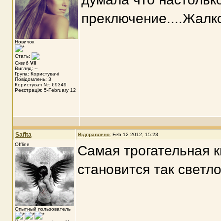
преключение....Жалко 
Новичок
Стать:
Сквиб
VII
Вигляд: --
Група: Користувачі
Повідомлень: 3
Користувач №: 69349
Реєстрація: 5-February 12
Safita
Відправлено:
Feb 12 2012, 15:23
Offline
Самая трогательная к
становится так светло
Опытный пользователь