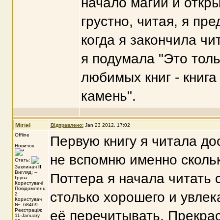
начало магии и откры
грустно, читая, я пре
когда я закончила чит
я подумала "Это толь
любимых книг - книг
камень".
Miriel
Відправлено:
Jan 23 2012, 17:02
Offline
Первую книгу я читала до
Новичок
не вспомню именно скольк
Стать:
Заклинач
II
Вигляд: --
Поттера я начала читать с
Група:
Користувачі
Повідомлень:
столько хорошего и увлека
2
Користувач
№: 68469
Реєстрація:
её перечитывать. Прекрас
11-January