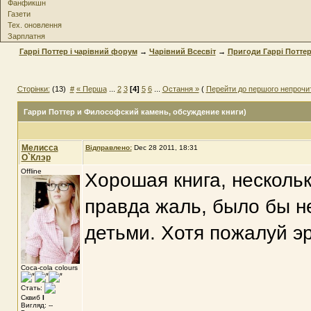
Фанфикшн
Газети
Тех. оновлення
Зарплатня
Гаррі Поттер і чарівний форум
→
Чарівний Всесвіт
→
Пригоди Гаррі Потте
Сторінки:
(13)
#
« Перша
...
2
3
[4]
5
6
...
Остання »
(
Перейти до першого непрочи
Гарри Поттер и Философский камень
, обсуждение книги)
Мелисса
Відправлено:
Dec 28 2011, 18:31
О`Клэр
Offline
Хорошая книга, несколь
правда жаль, было бы н
детьми. Хотя пожалуй э
Coca-cola colours
Стать:
Сквиб
I
Вигляд: --