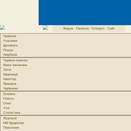
Форум
·
Паличка
·
Гоґвортс
·
Сайт
Правила
Учасники
Допомога
Пошук
HelpDesk
Чарівна паличка
Книга заклинань
Зілля
Крамниця
Інвентар
Ярмарок
Чарівники
Головна
Роботи
Очки
Учні
Статистика
Журнали
Мій Щоденник
Персонажі