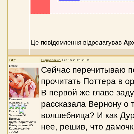
Це повідомлення відредагував
Ар
Brit
Відправлено:
Feb 25 2012, 20:11
Offline
Сейчас перечитываю пе
прочитать Поттера в о
В первой же главе заду
Опытный
рассказала Вернону о т
пользователь
Стать:
волшебница? И как Дурс
Заклинач
XI
Вигляд: --
Група: Користувачі
нее, решив, что дамоч
Повідомлень: 65
Користувач №:
70002