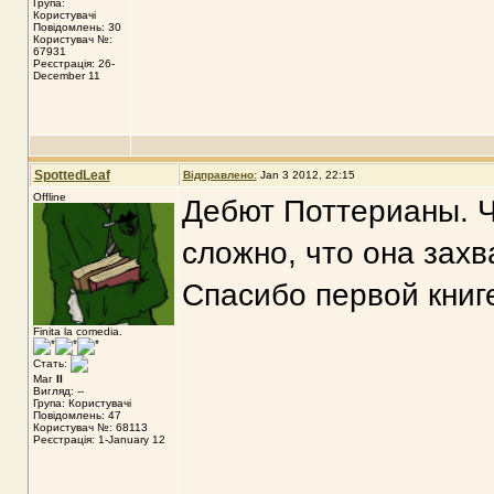
Група:
Користувачі
Повідомлень: 30
Користувач №:
67931
Реєстрація: 26-
December 11
SpottedLeaf
Відправлено:
Jan 3 2012, 22:15
Offline
Дебют Поттерианы. Ч
сложно, что она захв
Спасибо первой книге
Finita la comedia.
Стать:
Маг
II
Вигляд: --
Група: Користувачі
Повідомлень: 47
Користувач №: 68113
Реєстрація: 1-January 12