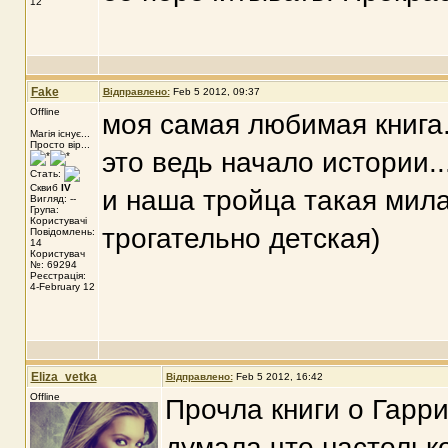
12
Fake
Відправлено:
Feb 5 2012, 09:37
Offline
моя самая любимая книга
Магія існує...
Просто вір...
это ведь начало истории..
Стать:
Сквиб
IV
и наша тройца такая мила
Вигляд: --
Група:
Користувачі
трогательно детская)
Повідомлень:
14
Користувач
№: 69294
Реєстрація:
4-February 12
Eliza_vetka
Відправлено:
Feb 5 2012, 16:42
Offline
Прочла книги о Гарр
думала что настоль