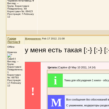
Чарівник початківець
V
Вигляд: --
Група: Користувачі
Повідомлень: 49
Користувач №: 69415
Реєстрація: 7-February
12
Гарри
Відправлено:
Feb 17 2012, 21:08
Поттер 9
Offline
у меня есть такая [:-} [:-} [:-
Новичок
Сквиб
I
Вигляд: --
Група:
Користувачі
Цитата
(Captive @ May 10 2011, 14:14)
Повідомлень:
1
Користувач
i
№: 69793
Реєстрація:
Тема для обсуждения 1 книги - обс
17-February
12
!
M
Все сообщения без обоснований 
С уважением, модераторы раздел