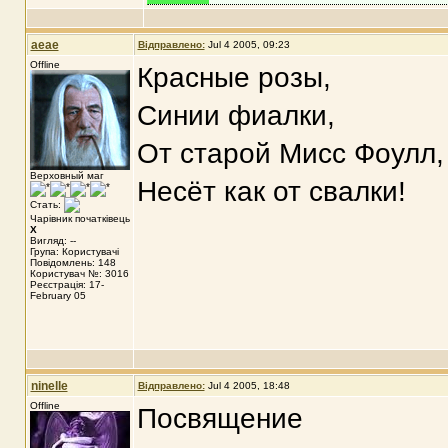
aeae
Відправлено:
Jul 4 2005, 09:23
Offline
Красные розы,
Синии фиалки,
От старой Мисс Фоулл,
Верховный маг
Несёт как от свалки!
Стать:
Чарівник початківець
X
Вигляд: --
Група: Користувачі
Повідомлень: 148
Користувач №: 3016
Реєстрація: 17-
February 05
ninelle
Відправлено:
Jul 4 2005, 18:48
Offline
Посвящение