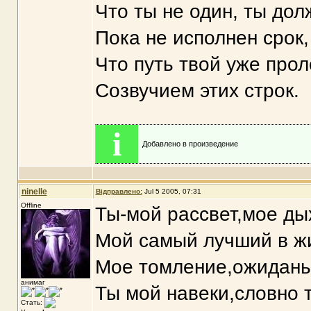
Что ты не один, ты дол
Пока не исполнен срок,
Что путь твой уже про
Созвучием этих строк.
i
Добавлено в произведение
ninelle
Відправлено:
Jul 5 2005, 07:31
Offline
Ты-мой рассвет,мое ды
Мой самый лучший в жи
Мое томление,ожидань
анимаг
Ты мой навеки,словно т
Стать: