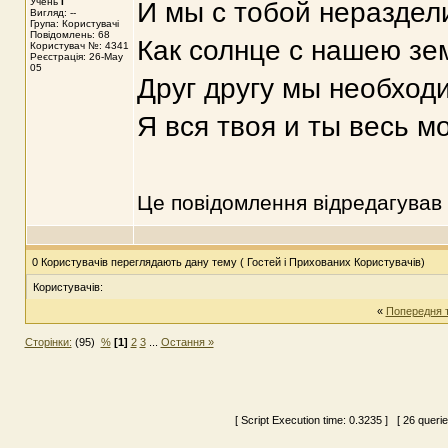
Учень
I
И мы с тобой нераздел
Вигляд: --
Група: Користувачі
Повідомлень: 68
Как солнце с нашею зе
Користувач №: 4341
Реєстрація: 26-May
05
Друг другу мы необход
Я вся твоя и ты весь мо
Це повідомлення відредагував
0 Користувачів переглядають дану тему ( Гостей і Прихованих Користувачів)
Користувачів:
«
Попередня 
Сторінки:
(95)
%
[1]
2
3
...
Остання »
[ Script Execution time:
0.3235
] [ 26 queri