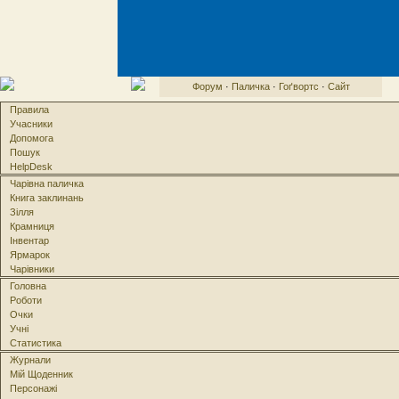
Форум
·
Паличка
·
Гоґвортс
·
Сайт
Правила
Учасники
Допомога
Пошук
HelpDesk
Чарівна паличка
Книга заклинань
Зілля
Крамниця
Інвентар
Ярмарок
Чарівники
Головна
Роботи
Очки
Учні
Статистика
Журнали
Мій Щоденник
Персонажі