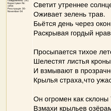
Повідомлень: 241
Светит утреннее солнц
Користувач №:
1954
Реєстрація: 30-
November 04
Оживает зелень трав.
Бьётся день через окон
Раскрывая гордый нрав
Просыпается тихое лет
Шелестят листья кроны 
И взмывают в прозрачн
Крылья страха,что ужас
Он огромен как склоны 
Взмахи крыльев озёрам