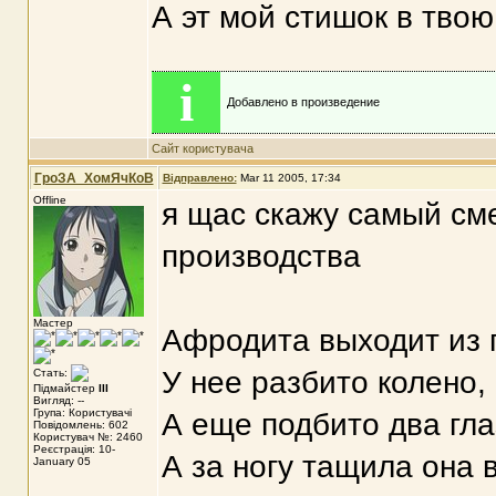
А эт мой стишок в твою 
i
Добавлено в произведение
Сайт користувача
ГроЗА_ХомЯчКоВ
Відправлено:
Mar 11 2005, 17:34
Offline
я щас скажу самый см
производства
Мастер
Афродита выходит из 
У нее разбито колено,
Стать:
Підмайстер
III
Вигляд: --
Група: Користувачі
А еще подбито два гла
Повідомлень: 602
Користувач №: 2460
Реєстрація: 10-
А за ногу тащила она в
January 05