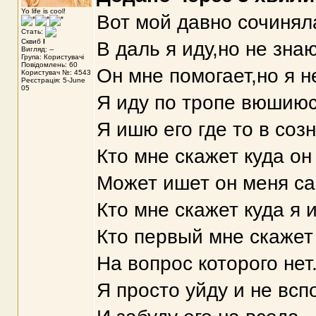
Yo life is cool!
Вот мой давно сочиняла
Стать:
Сквиб
I
В даль я иду,но не зна
Вигляд: --
Група: Користувачі
Повідомлень: 60
Он мне помогает,но я н
Користувач №: 4543
Реєстрація: 5-June
05
Я иду по тропе вюшиюс
Я ишю его где то в соз
Кто мне скажет куда он
Может ишет он меня с
Кто мне скажет куда я и
Кто первый мне скажет 
На вопрос которого нет
Я просто уйду и не всп