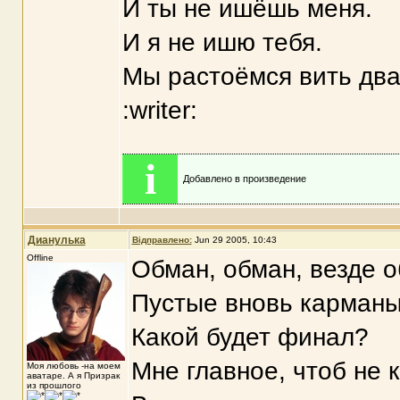
И ты не ишёшь меня.
И я не ишю тебя.
Мы растоёмся вить два
:writer:
i
Добавлено в произведение
Дианулька
Відправлено:
Jun 29 2005, 10:43
Offline
Обман, обман, везде о
Пустые вновь карманы
Какой будет финал?
Мне главное, чтоб не 
Моя любовь -на моем
аватаре. А я Призрак
из прошлого