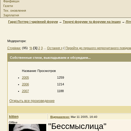
Фанфикшн
Газети
Тех. оновлення
Зарплатня
Гаррі Поттер і чарівний форум
→
Творчі форуми та форуми на інших
→
Літ
Модератори:
Сторінки:
(95)
%
[1]
2
3
...
Остання »
(
Перейти до першого непрочитаного повідо
Собственные стихи
, выкладываем и обсуждаем...
Название
Просмотров
2005
1259
2006
1214
2007
1188
Открыть все произведение
kitten
Відправлено:
Mar 11 2005, 16:40
Offline
"Бессмыслица"