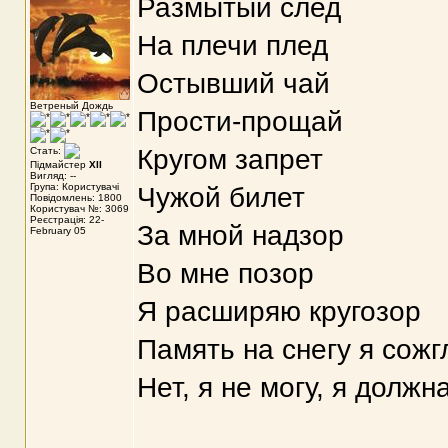
Размытый след
На плечи плед
Остывший чай
Ветреный Дождь
Прости-прощай
Кругом запрет
Стать:
Підмайстер
XII
Вигляд: --
Група: Користувачі
Чужой билет
Повідомлень: 1800
Користувач №: 3069
Реєстрація: 22-
За мной надзор
February 05
Во мне позор
Я расширяю кругозор
Память на снегу я сожг
Нет, я не могу, я долж