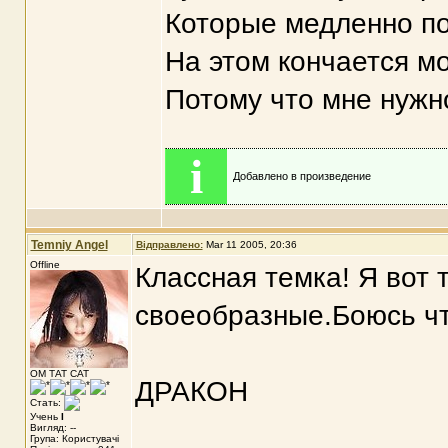
Которые медленно по
На этом кончается м
Потому что мне нужно
i
Добавлено в произведение
Temniy Angel
Відправлено:
Mar 11 2005, 20:36
Offline
Классная темка! Я вот 
своеобразные.Боюсь что
ОМ ТАТ САТ
ДРАКОН
Стать:
Учень
I
Вигляд: --
Група: Користувачі