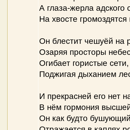
А глаза-жерла адского 
На хвосте громоздятся
Он блестит чешуёй на 
Озаряя просторы небес
Огибает гористые сети,
Поджигая дыханием лес
И прекрасней его нет на
В нём гормония высшей
Он как будто бушующий
Отражается в каплях р