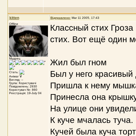
kitten
Відправлено:
Mar 11 2005, 17:43
Offline
Классный стих Гроза
стих. Вот ещё один м
Мудрец
Жил был гном
Был у него красивый 
Стать:
Анімаг
V
Вигляд: --
Пришла к нему мышк
Група: Користувачі
Повідомлень: 2930
Користувач №: 860
Реєстрація: 19-July 04
Принесла она крышку
На улице они увидели
К куче мчалась туча.
Кучей была куча тор