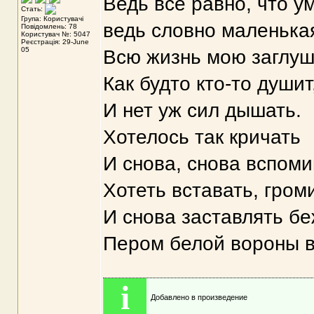
Ведь все равно, что у
Стать:
Група: Користувачі
ведь словно маленька
Повідомлень: 78
Користувач №: 5047
Реєстрація: 29-June
05
Всю жизнь мою заглуш
Как будто кто-то душит
И нет уж сил дышать.
Хотелось так кричать
И снова, снова вспоми
Хотеть вставать, гром
И снова заставлять б
Пером белой вороны 
i
Добавлено в произведение