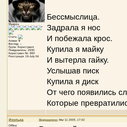
Бессмыслица.
Мудрец
Задрала я нос
И побежала крос.
Стать:
Анімаг
V
Вигляд: --
Купила я майку
Група: Користувачі
Повідомлень: 2930
Користувач №: 860
Реєстрація: 19-July 04
И вытерла гайку.
Услышав писк
Купила я диск
От чего появились с
Которые превратилис
Изольда
Відправлено:
Mar 11 2005, 17:02
Offline