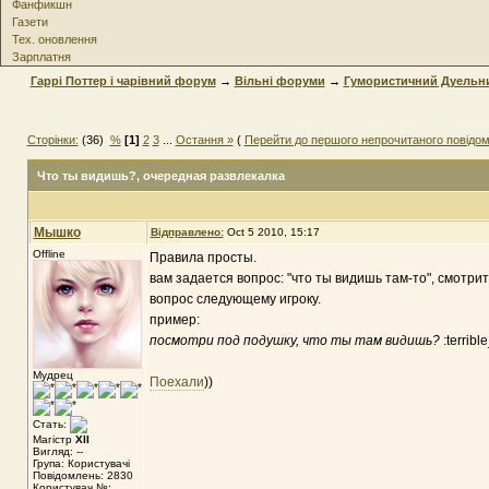
Фанфикшн
Газети
Тех. оновлення
Зарплатня
Гаррі Поттер і чарівний форум
→
Вільні форуми
→
Гумористичний Дуельн
Сторінки:
(36)
%
[1]
2
3
...
Остання »
(
Перейти до першого непрочитаного повідо
Что ты видишь?
, очередная развлекалка
Мышко
Відправлено:
Oct 5 2010, 15:17
Offline
Правила просты.
вам задается вопрос: "что ты видишь там-то", смотрит
вопрос следующему игроку.
пример:
посмотри под подушку, что ты там видишь?
:terrib
Мудрец
Поехали
))
Стать:
Магістр
XII
Вигляд: --
Група: Користувачі
Повідомлень: 2830
Користувач №: