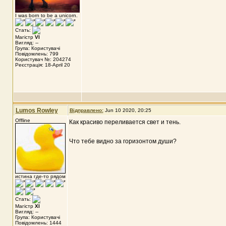
I was born to be a unicorn.
Стать:
Магістр
VI
Вигляд: --
Група: Користувачі
Повідомлень: 799
Користувач №: 204274
Реєстрація: 18-April 20
Lumos Rowley
Відправлено:
Jun 10 2020, 20:25
Offline
Как красиво переливается свет и тень.
Что тебе видно за горизонтом души?
истина где-то рядом
Стать:
Магістр
XI
Вигляд: --
Група: Користувачі
Повідомлень: 1444