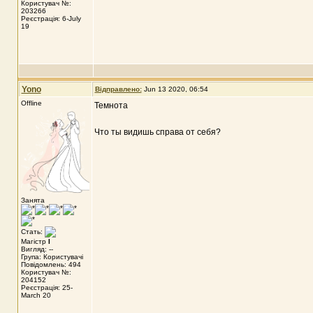
Користувач №:
203266
Реєстрація: 6-July
19
Yono
Відправлено:
Jun 13 2020, 06:54
Offline
Темнота
Что ты видишь справа от себя?
Занята
Стать:
Магістр
I
Вигляд: --
Група: Користувачі
Повідомлень: 494
Користувач №:
204152
Реєстрація: 25-
March 20