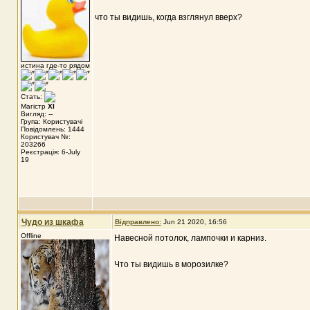
что ты видишь, когда взглянул вверх?
истина где-то рядом
Стать:
Магістр
XI
Вигляд: --
Група: Користувачі
Повідомлень: 1444
Користувач №:
203266
Реєстрація: 6-July
19
Чудо из шкафа
Відправлено:
Jun 21 2020, 16:56
Offline
Навесной потолок, лампочки и карниз.
Что ты видишь в морозилке?