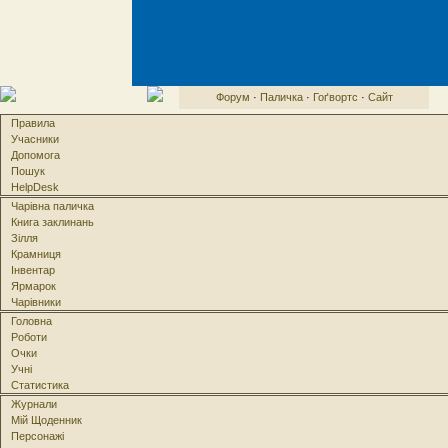
Форум
·
Паличка
·
Гоґвортс
·
Сайт
Правила
Учасники
Допомога
Пошук
HelpDesk
Чарівна паличка
Книга заклинань
Зілля
Крамниця
Інвентар
Ярмарок
Чарівники
Головна
Роботи
Очки
Учні
Статистика
Журнали
Мій Щоденник
Персонажі