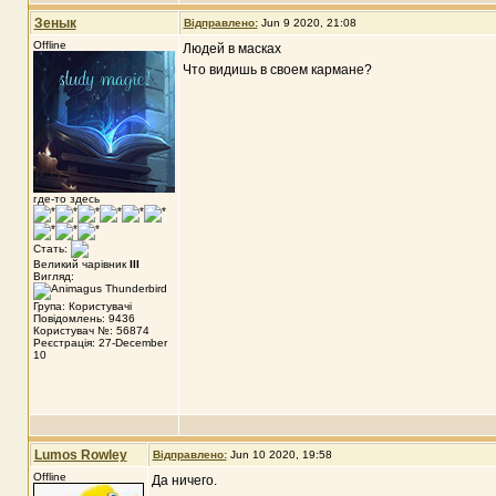
Зенык
Відправлено:
Jun 9 2020, 21:08
Offline
Людей в масках
Что видишь в своем кармане?
где-то здесь
Стать:
Великий чарівник
III
Вигляд:
Група: Користувачі
Повідомлень: 9436
Користувач №: 56874
Реєстрація: 27-December
10
Lumos Rowley
Відправлено:
Jun 10 2020, 19:58
Offline
Да ничего.