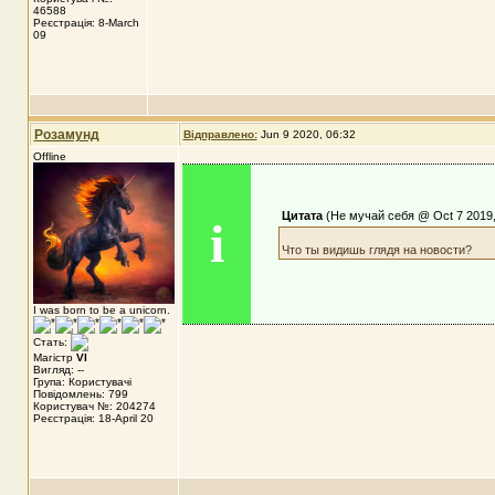
46588
Реєстрація: 8-March
09
Розамунд
Відправлено:
Jun 9 2020, 06:32
Offline
Цитата
(Не мучай себя @ Oct 7 2019,
i
Что ты видишь глядя на новости?
I was born to be a unicorn.
Стать:
Магістр
VI
Вигляд: --
Група: Користувачі
Повідомлень: 799
Користувач №: 204274
Реєстрація: 18-April 20