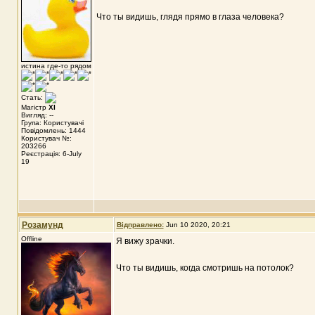
Что ты видишь, глядя прямо в глаза человека?
истина где-то рядом
Стать:
Магістр
XI
Вигляд: --
Група: Користувачі
Повідомлень: 1444
Користувач №:
203266
Реєстрація: 6-July
19
Розамунд
Відправлено:
Jun 10 2020, 20:21
Offline
Я вижу зрачки.
Что ты видишь, когда смотришь на потолок?