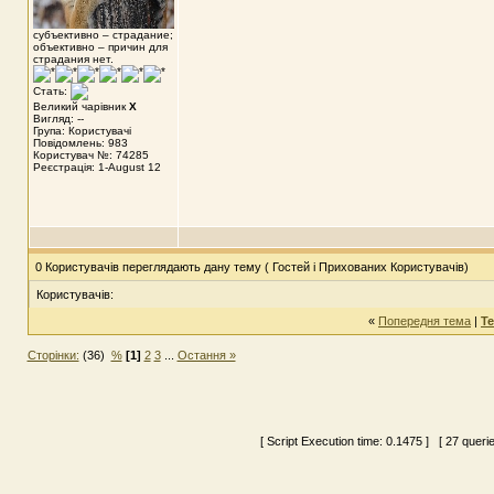
субъективно – страдание;
объективно – причин для
страдания нет.
Стать:
Великий чарівник
X
Вигляд: --
Група: Користувачі
Повідомлень: 983
Користувач №: 74285
Реєстрація: 1-August 12
0 Користувачів переглядають дану тему ( Гостей і Прихованих Користувачів)
Користувачів:
«
Попередня тема
|
Т
Сторінки:
(36)
%
[1]
2
3
...
Остання »
[ Script Execution time:
0.1475
] [ 27 queri