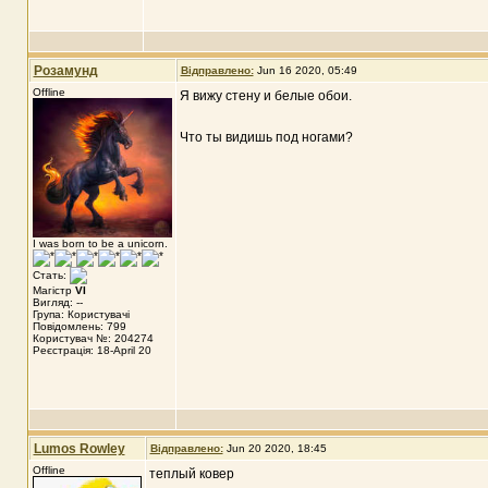
Розамунд
Відправлено:
Jun 16 2020, 05:49
Offline
Я вижу стену и белые обои.
Что ты видишь под ногами?
I was born to be a unicorn.
Стать:
Магістр
VI
Вигляд: --
Група: Користувачі
Повідомлень: 799
Користувач №: 204274
Реєстрація: 18-April 20
Lumos Rowley
Відправлено:
Jun 20 2020, 18:45
Offline
теплый ковер