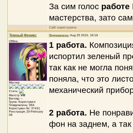
За сим голос
работе
мастерства, зато сам
Сайт користувача
Темный Феникс
Відправлено:
Aug 25 2010, 18:19
Offline
1 работа.
Композиция
испортил зеленый пре
так как не могла пон
поняла, что это лис
Мастер
механический прибор
Стать:
Магістр
VIII
Вигляд: --
Група: Користувачі
Повідомлень: 964
Користувач №: 37431
2 работа.
Не понрави
Реєстрація: 20-February
08
фон на заднем, а так