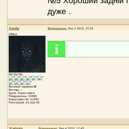
№5 Хороший задній п
дуже .
Aquila
Відправлено:
Sep 2 2010, 15:24
Offline
i
bla bla bla
Великий чарівник
III
Вигляд: --
Група: Користувачі
Повідомлень: 10480
Користувач №: 41394
Реєстрація: 31-July 08
Усмішка
Відправлено:
Sep 4 2010, 12:45