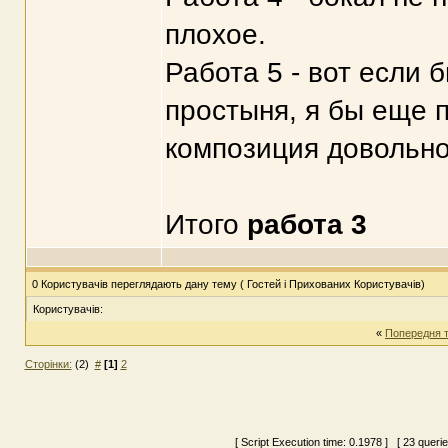
плохое.
Работа 5 - вот если
простыня, я бы еще п
композиция довольно
Итого
работа 3
0 Користувачів переглядають дану тему ( Гостей і Прихованих Користувачів)
Користувачів:
«
Попередня 
Сторінки:
(2)
#
[1]
2
[ Script Execution time:
0.1978
] [ 23 queri