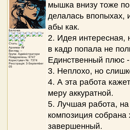
мышка внизу тоже по
делалась впопыхах, 
абы как.
Белочка
2. Идея интересная,
Стать:
в кадр попала не пол
Архимаг
IV
Вигляд: --
Група: Адміністратори
Повідомлень: 9747
Единственный плюс -
Користувач №: 7374
Реєстрація: 3-September
05
3. Неплохо, но слишк
4. А эта работа каже
меру аккуратной.
5. Лучшая работа, на
композиция собрана х
завершенный.