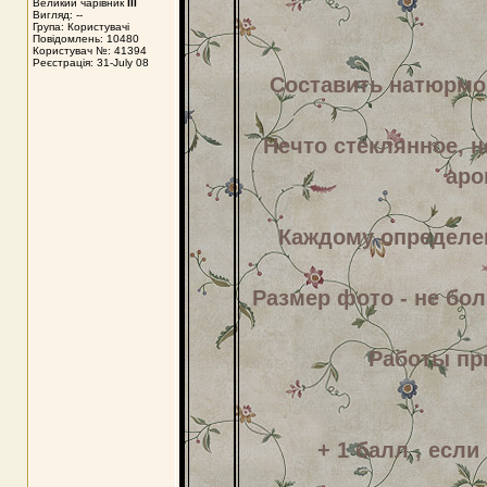
Великий чарівник
III
Вигляд: --
Група: Користувачі
Повідомлень: 10480
Користувач №: 41394
Реєстрація: 31-July 08
Составить натюрмо
Нечто стеклянное, н
аро
Каждому определе
Размер фото - не бол
Работы при
+ 1 балл , есл