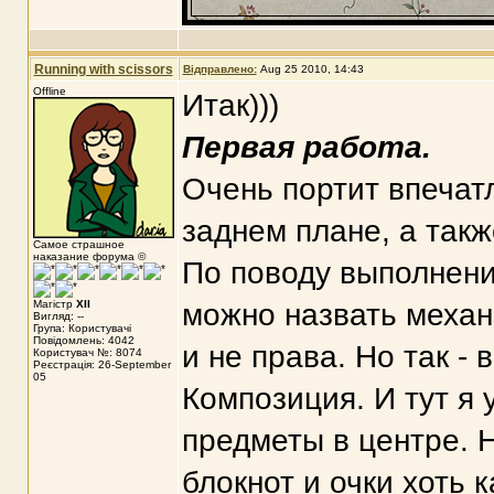
Running with scissors
Відправлено:
Aug 25 2010, 14:43
Offline
Итак)))
Первая работа.
Очень портит впечат
заднем плане, а такж
Самое страшное
наказание форума ©
По поводу выполнени
Магістр
XII
можно назвать механ
Вигляд: --
Група: Користувачі
Повідомлень: 4042
и не права. Но так - 
Користувач №: 8074
Реєстрація: 26-September
05
Композиция. И тут я 
предметы в центре. Н
блокнот и очки хоть 