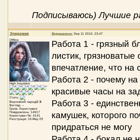
Подписываюсь) Лучшие 
Эпидемия
Відправлено:
Sep 11 2010, 23:47
Offline
Работа 1 - грязный б
листик, грязноватые 
впечатление, что на 
Работа 2 - почему на
High Inquisitor
красивые часы на за
Стать:
Работа 3 - единствен
Верховний чародій
X
Вигляд: --
Група: Користувачі
Повідомлень: 14917
камушек, которого по
Користувач №: 4141
Реєстрація: 16-May 05
придраться не могу
Работа 4 - бокал не 