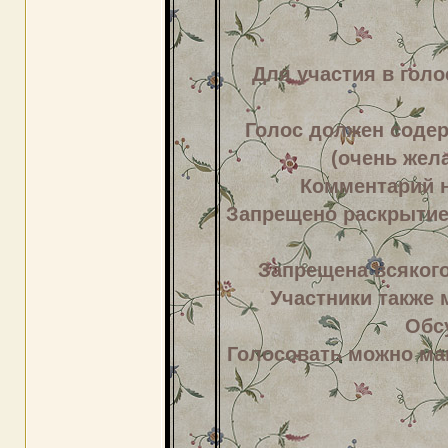
Для участия в гол
Голос должен соде
(очень жел
Комментарий 
Запрещено раскрытие 
Запрещена всякого
Участники также м
Обс
Голосовать можно мак