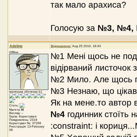
так мало арахиса?
Голосую за
№3, №4,
Adeline
Відправлено:
Aug 25 2010, 18:43
Offline
№1 Мені щось не под
відірваний листочок 
№2 Мило. Але щось г
№3 Незнаю, що цікав
маленька збоченка (с)
Як на мене.то автор в
Стать:
Магістр
III
№4
годинник стоїть 
Вигляд: --
Група: Користувачі
Повідомлень: 2316
:constraint: і кориця
Користувач №: 37266
Реєстрація: 13-February
08