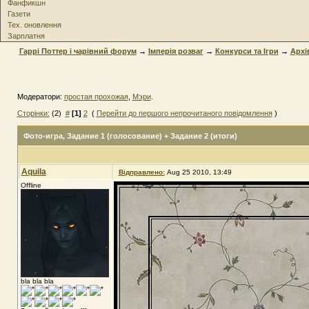
Фанфикшн
Газети
Тех. оновлення
Зарплатня
Гаррі Поттер і чарівний форум
→
Імперія розваг
→
Конкурси та Iгри
→
Архі
Модератори:
простая прохожая
,
Мэри
.
Сторінки:
(2)
#
[1]
2
(
Перейти до першого непрочитаного повідомлення
)
Фото-игра
, Задание 1 (голосование) + Задание 2 (итоги)
Aquila
Відправлено:
Aug 25 2010, 13:49
Offline
bla bla bla