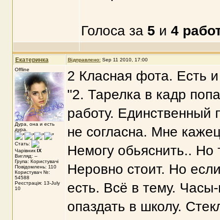
Голоса за
5
и
4 рабо
Екатеринка
Відправлено:
Sep 11 2010, 17:00
Offline
2 Класная фота. Есть и
"2. Тарелка в кадр поп
работу. Единственный п
Дура, она и есть
не согласна. Мне кажец
дура.
Стать:
Немогу обьяснить.. Но 
Чарівник
IX
Вигляд: --
Група: Користувачі
Неровно стоит. Но если
Повідомлень: 110
Користувач №:
54588
Реєстрація: 13-July
есть. Всё в тему. Часы
10
опаздать в школу. Стек