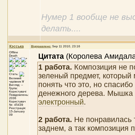
Нумер 1 вообще не выс
делать....
Кэсська
Відправлено:
Sep 11 2010, 23:16
Offline
Цитата
(Королева Амидала 
Death
1 работа.
Композиция не п
зеленый предмет, который м
Стать:
Великий
чарівник
V
понять что это, но спасибо
Вигляд: --
Група:
денежного дерева. Мышка 
Користувачі
Повідомлень:
2036
электронный
.
Користувач
№: 45439
Реєстрація:
15-January
09
2 работа.
Не понравилась 
заднем, а так композиция 