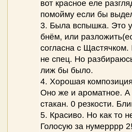
вот красное еле разгля
помойму если бы выде
3. Была вспышка. Это 
бнём, или разложить(ес
согласна с Щастячком. 
не спец. Но разбираюсь
лиж бы было.
4. Хорошая композиция
Оно же и ароматное. А
стакан. 0 резкости. Блик
5. Красиво. Но как то н
Голосую за нумерррр 2