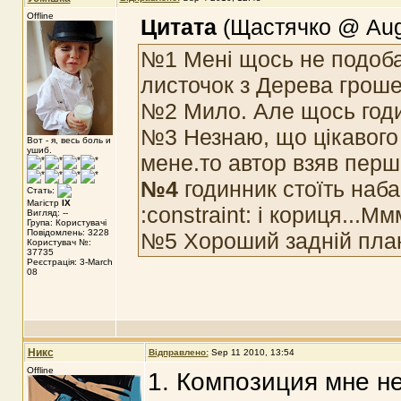
Offline
Цитата
(Щастячко @ Aug 
№1 Мені щось не подоба
листочок з Дерева гроше
№2 Мило. Але щось годи
№3 Незнаю, що цікавого
Вот - я, весь боль и
ушиб.
мене.то автор взяв перші
№4
годинник стоїть наб
Стать:
Магістр
IX
:constraint: і кориця...М
Вигляд: --
Група: Користувачі
Повідомлень: 3228
№5 Хороший задній план.
Користувач №:
37735
Реєстрація: 3-March
08
Никс
Відправлено:
Sep 11 2010, 13:54
Offline
1. Композиция мне не