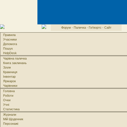
Форум
·
Паличка
·
Гоґвортс
·
Сайт
Правила
Учасники
Допомога
Пошук
HelpDesk
Чарівна паличка
Книга заклинань
Зілля
Крамниця
Інвентар
Ярмарок
Чарівники
Головна
Роботи
Очки
Учні
Статистика
Журнали
Мій Щоденник
Персонажі