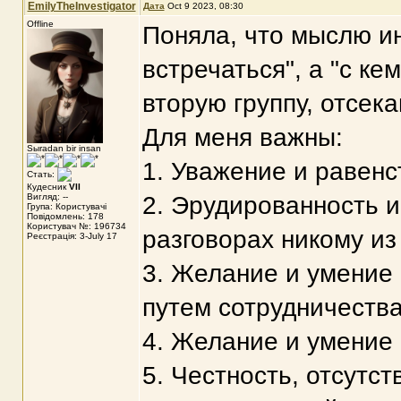
EmilyTheInvestigator
Дата
Oct 9 2023, 08:30
Offline
Поняла, что мыслю ин
встречаться", а "с ке
вторую группу, отсека
Для меня важны:
Sыradan bir insan
1. Уважение и равенс
Стать:
Кудесник
VII
Вигляд: --
2. Эрудированность и
Група: Користувачі
Повідомлень: 178
Користувач №: 196734
разговорах никому из
Реєстрація: 3-July 17
3. Желание и умение
путем сотрудничества
4. Желание и умение 
5. Честность, отсутст