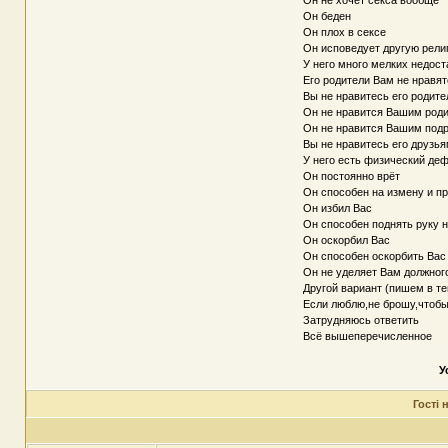
Он не хочет секса вообще
Он беден
Он плох в сексе
Он исповедует другую рели
У него много мелких недос
Его родители Вам не нравят
Вы не нравитесь его родит
Он не нравится Вашим род
Он не нравится Вашим под
Вы не нравитесь его друзь
У него есть физический де
Он постоянно врёт
Он способен на измену и п
Он избил Вас
Он способен поднять руку 
Он оскорбил Вас
Он способен оскорбить Вас
Он не уделяет Вам должног
Другой вариант (пишем в т
Если люблю,не брошу,чтобы
Затрудняюсь ответить
Всё вышеперечисленное
У
Гості