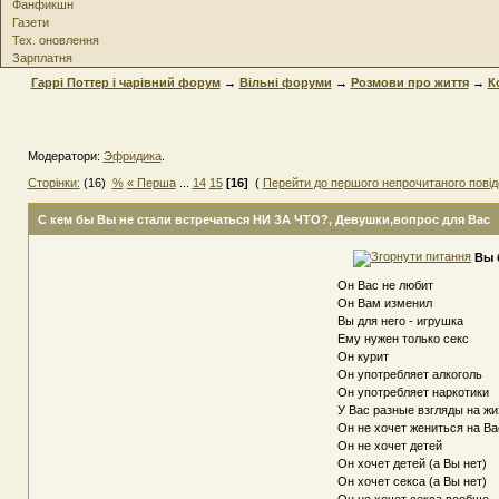
Фанфикшн
Газети
Тех. оновлення
Зарплатня
Гаррі Поттер і чарівний форум
→
Вільні форуми
→
Розмови про життя
→
К
Модератори:
Эфридика
.
Сторінки:
(16)
%
« Перша
...
14
15
[16]
(
Перейти до першого непрочитаного пові
С кем бы Вы не стали встречаться НИ ЗА ЧТО?
, Девушки,вопрос для Вас
Вы 
Он Вас не любит
Он Вам изменил
Вы для него - игрушка
Ему нужен только секс
Он курит
Он употребляет алкоголь
Он употребляет наркотики
У Вас разные взгляды на жи
Он не хочет жениться на Ва
Он не хочет детей
Он хочет детей (а Вы нет)
Он хочет секса (а Вы нет)