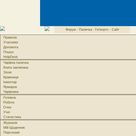
Форум
·
Паличка
·
Гоґвортс
·
Сайт
Правила
Учасники
Допомога
Пошук
HelpDesk
Чарівна паличка
Книга заклинань
Зілля
Крамниця
Інвентар
Ярмарок
Чарівники
Головна
Роботи
Очки
Учні
Статистика
Журнали
Мій Щоденник
Персонажі