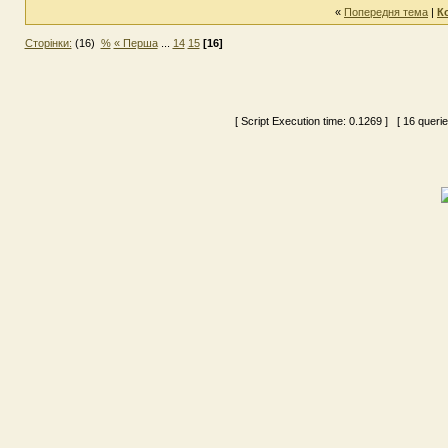
«
Попередня тема
|
К
Сторінки:
(16)
%
« Перша
...
14
15
[16]
[ Script Execution time:
0.1269
] [ 16 queri