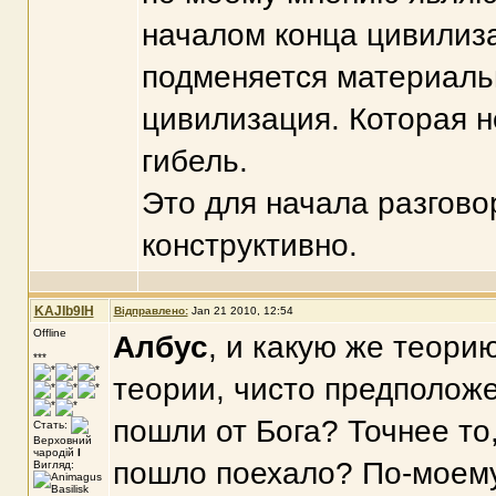
началом конца цивилиза
подменяется материальн
цивилизация. Которая 
гибель.
Это для начала разгов
конструктивно.
KAJIb9IH
Відправлено:
Jan 21 2010, 12:54
Offline
Албус
, и какую же теори
***
теории, чисто предположе
пошли от Бога? Точнее то
Стать:
Верховний
чародій
I
пошло поехало? По-моему
Вигляд: