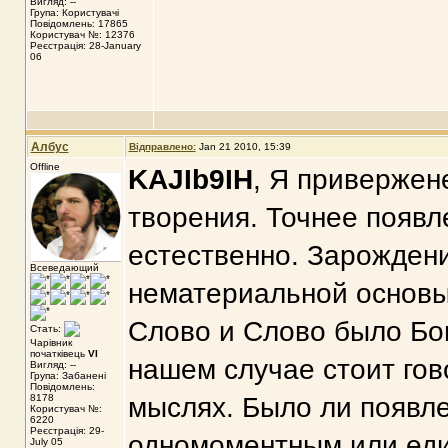
Вигляд: --
Група: Користувачі
Повідомлень: 17865
Користувач №: 12376
Реєстрація: 28-January
06
Албус
Відправлено:
Jan 21 2010, 15:39
Offline
KAJIb9IH
, Я привержен
творения. Точнее появл
естественно. Зарождени
Всеведающий
нематериальной основы
Слово и Слово было Бого
Стать:
Чарівник
початківець
VI
нашем случае стоит гово
Вигляд: --
Група: Забанені
Повідомлень:
8178
мыслях. Было ли появле
Користувач №:
6220
Реєстрація: 29-
одномоментным или еди
July 05