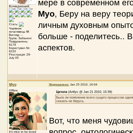
мере в современном ег
Всеведающий
Myo
, Беру на веру теор
личным духовным опыто
Стать:
Чарівник
початківець
VI
больше - поделитесь.. 
Вигляд: --
Група: Забанені
Повідомлень:
8178
аспектов.
Користувач №:
6220
Реєстрація: 29-
July 05
Myo
Відправлено:
Jan 25 2010, 16:04
Offline
Цитата
(Албус @ Jan 21 2010, 15:39)
Было ли появление всего сущего процессом одн
сказать не берусь.
Вот, что меня чудов
вопрос, онтологическ
It's mice to be loved