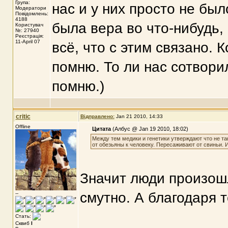
Група:
нас и у них просто не бы
Модератори
Повідомлень:
4188
была вера во что-нибудь, 
Користувач
№: 27940
Реєстрація:
11-April 07
всё, что с этим связано. 
помню. То ли нас сотвори
помню.)
critic
Відправлено:
Jan 21 2010, 14:33
Offline
Цитата
(Албус @ Jan 19 2010, 18:02)
Между тем медики и генетики утверждают что не та
от обезьяны к человеку. Пересаживают от свиньи. 
Значит люди произошл
смутно. А благодаря т
--
Стать:
Сквиб
I