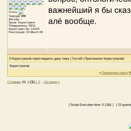
важнейший я бы сказа
Стать:
Чародій
VIII
алё вообще.
Вигляд: --
Група: Користувачі
Повідомлень: 5831
Користувач №: 14433
Реєстрація: 20-March 06
0 Користувачів переглядають дану тему ( Гостей і Прихованих Користувачів)
Користувачів:
«
Попередня тема
|
Р
Сторінки:
(6)
#
[1]
2
3
...
Остання »
[ Script Execution time:
0.1381
] [ 23 queri