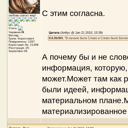
С этим согласна.
любовь спасет мир!
Стать:
Чарівник
IX
Цитата
(Албус @ Jan 21 2010, 15:39)
Вигляд: --
KAJIb9IH
, "В начале было Слово и Слово было Богом, 
Група: Користувачі
Повідомлень: 1397
Користувач №: 21368
Реєстрація: 25-
September 06
А почему бы и не слов
информация, которую, 
может.Может там как р
были идеей, информац
материальном плане.Мн
материализированное 