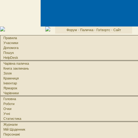
Форум
·
Паличка
·
Гоґвортс
·
Сайт
Правила
Учасники
Допомога
Пошук
HelpDesk
Чарівна паличка
Книга заклинань
Зілля
Крамниця
Інвентар
Ярмарок
Чарівники
Головна
Роботи
Очки
Учні
Статистика
Журнали
Мій Щоденник
Персонажі