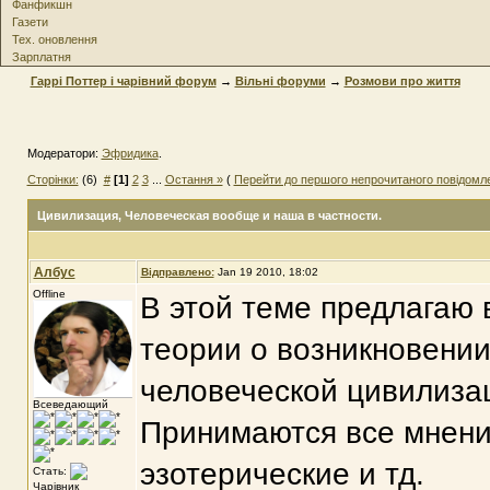
Фанфикшн
Газети
Тех. оновлення
Зарплатня
Гаррі Поттер і чарівний форум
→
Вільні форуми
→
Розмови про життя
Модератори:
Эфридика
.
Сторінки:
(6)
#
[1]
2
3
...
Остання »
(
Перейти до першого непрочитаного повідомл
Цивилизация
, Человеческая вообще и наша в частности.
Албус
Відправлено:
Jan 19 2010, 18:02
Offline
В этой теме предлагаю 
теории о возникновении
человеческой цивилизац
Всеведающий
Принимаются все мнени
эзотерические и тд.
Стать:
Чарівник