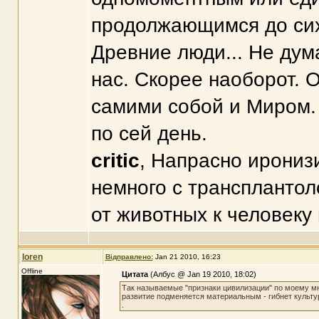
продолжающимся до сих 
Древние люди... Не дум
нас. Скорее наоборот. 
самими собой и Миром. 
по сей день.
critic
, Напрасно ирониз
немного с трансплантол
от животных к человеку 
loren
Відправлено:
Jan 21 2010, 16:23
Offline
Цитата
(Албус @ Jan 19 2010, 18:02)
Так называемые "признаки цивилизации" по моему м
развитие подменяется материальным - гибнет культур
.