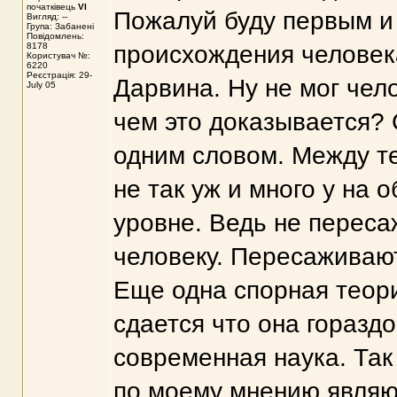
початківець
VI
Пожалуй буду первым и
Вигляд: --
Група: Забанені
Повідомлень:
8178
происхождения человека
Користувач №:
6220
Реєстрація: 29-
Дарвина. Ну не мог чел
July 05
чем это доказывается? 
одним словом. Между те
не так уж и много у на 
уровне. Ведь не переса
человеку. Пересаживают
Еще одна спорная теор
сдается что она гораздо
современная наука. Та
по моему мнению являю