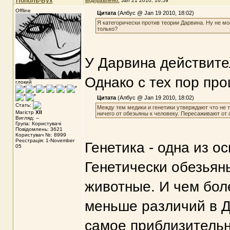
Пополь-Вух
Відправлено:
Jan 21 2010, 16:59
Offline
Цитата
(Албус @ Jan 19 2010, 18:02)
Я категорически против теории Дарвина. Ну не мо
только?
У Дарвина действите
Однако с тех пор про
глокий
Цитата
(Албус @ Jan 19 2010, 18:02)
Стать:
Между тем медики и генетики утверждают что не т
Магістр
XII
ничего от обезьяны к человеку. Пересаживают от 
Вигляд: --
Група: Користувачі
Повідомлень: 3621
Користувач №: 8999
Реєстрація: 1-November
Генетика - одна из 
05
Генетически обезьян
животные. И чем боле
меньше различий в ДН
самое приблизительн