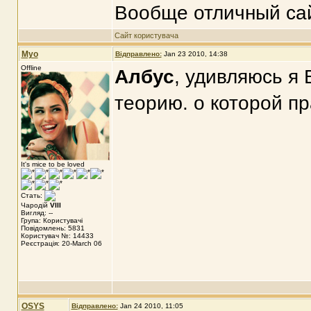
Вообще отличный са
Сайт користувача
Myo
Відправлено:
Jan 23 2010, 14:38
Offline
Албус
, удивляюсь я 
теорию. о которой пр
It's mice to be loved
Стать:
Чародій
VIII
Вигляд: --
Група: Користувачі
Повідомлень: 5831
Користувач №: 14433
Реєстрація: 20-March 06
OSYS
Відправлено:
Jan 24 2010, 11:05