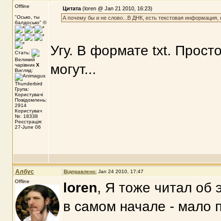
Offline
Цитата
(loren @ Jan 21 2010, 16:23)
"Осько, ты
А почему бы и не слово...В ДНК, есть текстовая информация, 
балдосько" ©
Угу. В формате txt. Прос
Стать:
Великий
могут...
чарівник
X
Вигляд:
Група:
Користувачі
Повідомлень:
2914
Користувач
№: 18338
Реєстрація:
27-June 06
Албус
Відправлено:
Jan 24 2010, 17:47
Offline
loren
, Я тоже читал об 
в самом начале - мало 