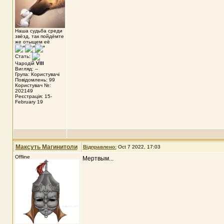
Наша судьба среди
звёзд, так пойдёмте
же отыщем её
Стать:
Чародій
VIII
Вигляд: --
Група: Користувачі
Повідомлень: 99
Користувач №:
202149
Реєстрація: 15-
February 19
Максуть Магинитоли
Відправлено:
Oct 7 2022, 17:03
Offline
Мертвым...