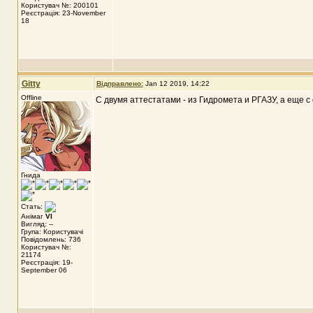
Користувач №: 200101
Реєстрація: 23-November
18
Gitty
Відправлено:
Jan 12 2019, 14:22
Offline
С двумя аттестатами - из Гидромета и РГАЗУ, а еще 
Гнида
Стать:
Анімаг
VI
Вигляд: --
Група: Користувачі
Повідомлень: 736
Користувач №:
21174
Реєстрація: 19-
September 06