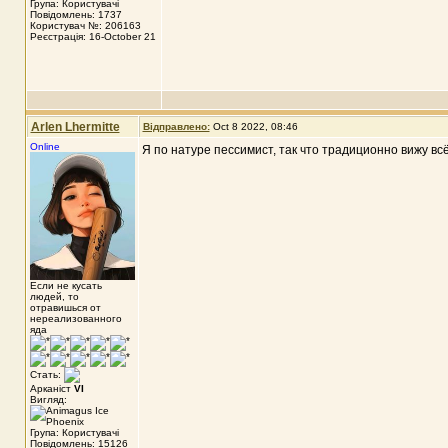
Група: Користувачі
Повідомлень: 1737
Користувач №: 206163
Реєстрація: 16-October 21
Arlen Lhermitte
Відправлено:
Oct 8 2022, 08:46
Online
Я по натуре пессимист, так что традиционно вижу всё
Если не кусать
людей, то
отравишься от
нереализованного
яда
Стать:
Арканіст
VI
Вигляд:
Група: Користувачі
Повідомлень: 15126