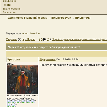
Фанфикшн
Газети
Тех. оновлення
Зарплатня
Гаррі Поттер і чарівний форум
→
Вільні форуми
→
Вільні теми
Модератори:
Arlen Lhermitte
.
Сторінки:
(7)
#
« Перша
...
4
5
[6]
7
(
Перейти до першого непрочитаного повідом
Через 10 лет
, каким вы видите себя через десяток лет?
Крамола
Відправлено:
Dec 13 2018, 05:44
Offline
Я вижу себя высоко духовной личностью, которая
Правда одна. Только ложь
имеет сотни обликов