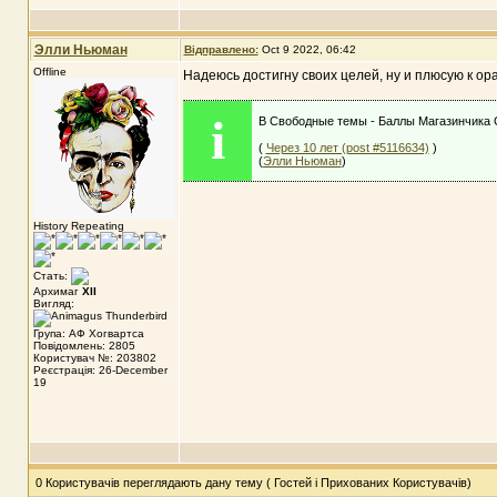
Элли Ньюман
Відправлено:
Oct 9 2022, 06:42
Offline
Надеюсь достигну своих целей, ну и плюсую к ор
i
В Свободные темы - Баллы Магазинчика С
(
Через 10 лет (post #5116634)
)
(
Элли Ньюман
)
History Repeating
Стать:
Архимаг
XII
Вигляд:
Група: АФ Хогвартса
Повідомлень: 2805
Користувач №: 203802
Реєстрація: 26-December
19
0 Користувачів переглядають дану тему ( Гостей і Прихованих Користувачів)