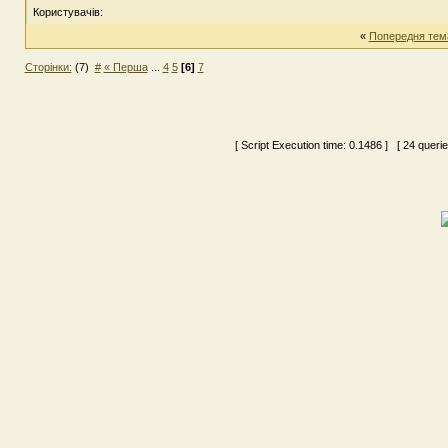
Користувачів:
«
Попередня тем
Сторінки:
(7)
#
« Перша
...
4
5
[6]
7
[ Script Execution time:
0.1486
] [ 24 queri