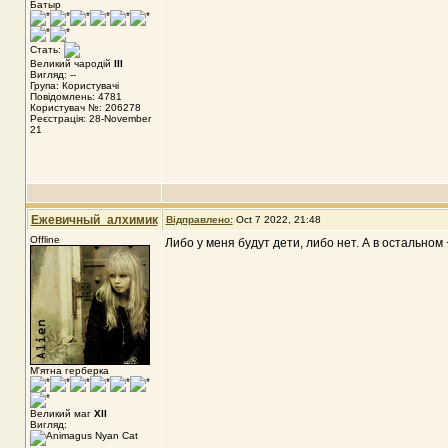
Батыр
Стать:
Великий чародій
III
Вигляд: --
Група: Користувачі
Повідомлень: 4781
Користувач №: 206278
Реєстрація: 28-November
21
Ежевичный_алхимик
Відправлено:
Oct 7 2022, 21:48
Offline
Либо у меня будут дети, либо нет. А в остальном 
М'ятна герберка
Великий маг
XII
Вигляд: