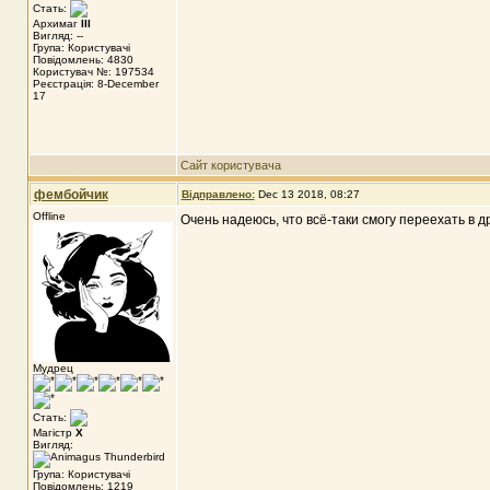
Стать:
Архимаг
III
Вигляд: --
Група: Користувачі
Повідомлень: 4830
Користувач №: 197534
Реєстрація: 8-December
17
Сайт користувача
фембойчик
Відправлено:
Dec 13 2018, 08:27
Offline
Очень надеюсь, что всё-таки смогу переехать в др
Мудрец
Стать:
Магістр
X
Вигляд:
Група: Користувачі
Повідомлень: 1219