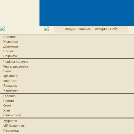
Форум
·
Паличка
·
Гоґвортс
·
Сайт
Правила
Учасники
Допомога
Пошук
HelpDesk
Чарівна паличка
Книга заклинань
Зілля
Крамниця
Інвентар
Ярмарок
Чарівники
Головна
Роботи
Очки
Учні
Статистика
Журнали
Мій Щоденник
Персонажі