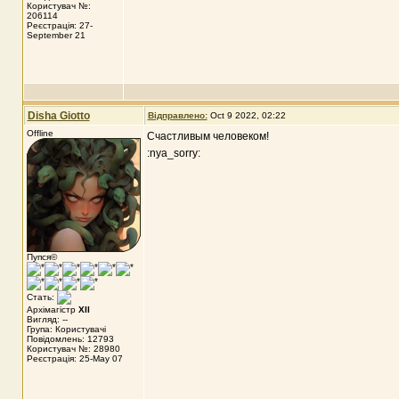
Користувач №:
206114
Реєстрація: 27-
September 21
Disha Giotto
Відправлено:
Oct 9 2022, 02:22
Offline
Счастливым человеком!
:nya_sorry:
Пупся©
Стать:
Архімагістр
XII
Вигляд: --
Група: Користувачі
Повідомлень: 12793
Користувач №: 28980
Реєстрація: 25-May 07