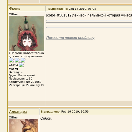
Френь
Відправлено:
Jan 14 2019, 08:04
Offline
[color=#561312]ленивой пельмехой которая учится
Показати текст спойлеру
«Нельзя» бывает только
для тех, кто спрашивает.
Стать:
Маг
VI
Вигляд: --
Група: Користувачі
Повідомлень: 39
Користувач №: 201650
Реєстрація: 2-January 19
Алеандра
Відправлено:
Feb 16 2019, 16:59
Offline
Собой.