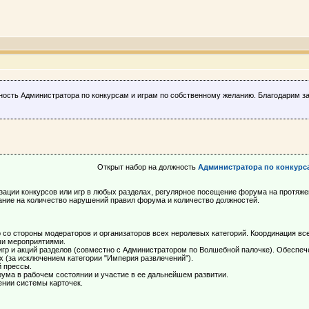
ность Администратора по конкурсам и играм по собственному желанию. Благодарим з
Открыт набор на должность
Администратора по конкурс
зации конкурсов или игр в любых разделах, регулярное посещение форума на протяже
ание на количество нарушений правил форума и количество должностей.
р со стороны модераторов и организаторов всех неролевых категорий. Координация в
и мероприятиями.
гр и акций разделов (совместно с Администратором по Волшебной палочке). Обеспече
х (за исключением категории "Империя развлечений").
 прессы.
ма в рабочем состоянии и участие в ее дальнейшем развитии.
нии системы карточек.