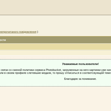
непрочитаного повідомлення
)
ости
Уважаемые пользователи!
 связи со сменой политики сервиса Photobucket, загруженные на него картинки уже н
ли в своем профиле слетевшие медали, то прошу отписаться в соответсвующей тем
Благодарю за понимание.