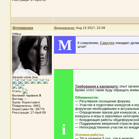
Флорианна
Відправлено:
Aug 13 2017, 22:38
Offline
M
К сожалению,
Савитри
покидает долж
штат!
dreams come true
Требования к кандидату:
опыт органи
Кроме этого также буду обращать вним
Стать:
Великий чарівник
X
Обязанности:
Вигляд: --
— Регулярное посещение форума.
Група: Користувачі
— Участие в подготовке конкурсов и иг
Повідомлень: 4661
форумчан необходимыми и актуальным
Користувач №: 38776
— Определение призов для конкурсов, и
Реєстрація: 17-April 08
конкурсы и игры в неролевых категория
— Координация работы общефорумской
i
— Поддержание вверенной отрасли фору
— Непосредственное участие во внедре
Условия работы:
— З/п в размере 5 тыс. глн в неделю.