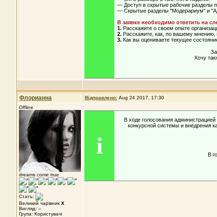
— Доступ в скрытые рабочие разделы 
— Скрытые разделы "Модерариум" и "А
В заявке необходимо ответить на с
1.
Расскажите о своем опыте организаци
2.
Расскажите, как, по вашему мнению,
3.
Как вы оцениваете текущее состояни
За
Хочу так
Флорианна
Відправлено:
Aug 24 2017, 17:30
Offline
В ходе голосования администрацией
конкурсной системы и внедрения ка
i
В г
dreams come true
Стать:
Великий чарівник
X
Вигляд: --
Група: Користувачі