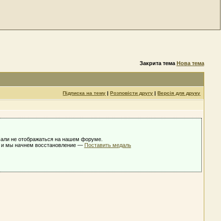
Закрита тема
Нова тема
Підписка на тему
|
Розповісти другу
|
Версія для друку
ачали не отображаться на нашем форуме.
е и мы начнем восстановление —
Поставить медаль