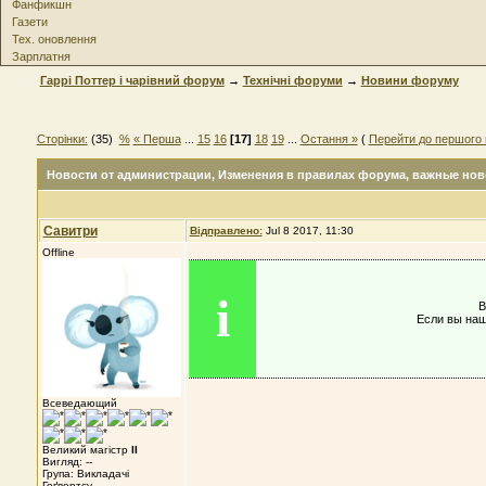
Фанфикшн
Газети
Тех. оновлення
Зарплатня
Гаррі Поттер і чарівний форум
→
Технічні форуми
→
Новини форуму
Сторінки:
(35)
%
« Перша
...
15
16
[17]
18
19
...
Остання »
(
Перейти до першого 
Новости от администрации
, Изменения в правилах форума, важные нов
Савитри
Відправлено:
Jul 8 2017, 11:30
Offline
i
В
Если вы наш
Всеведающий
Великий магістр
II
Вигляд: --
Група: Викладачі
Гоґвортсу