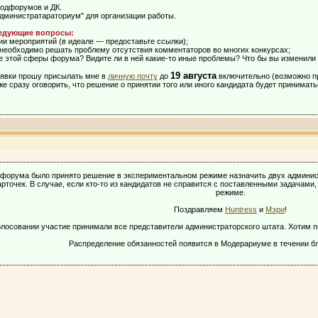
подфорумов и ДК.
дминистратараториум" для организации работы.
ледующие вопросы:
и мероприятий (в идеале — предоставьте ссылки);
 необходимо решать проблему отсутствия комментаторов во многих конкурсах;
е этой сферы форума? Видите ли в ней какие-то иные проблемы? Что бы вы изменили 
19 августа
явки прошу присылать мне в
личную почту
до
включительно (возможно пр
же сразу оговорить, что решение о принятии того или иного кандидата будет принимат
 форума было принято решение в экспериментальном режиме назначить двух админи
рточек. В случае, если кто-то из кандидатов не справится с поставленными задачам
режиме.
Поздравляем
Huntress
и
Мэри
!
олосовании участие принимали все представители администраторского штата. Хотим 
Распределение обязанностей появится в Модерариуме в течении б