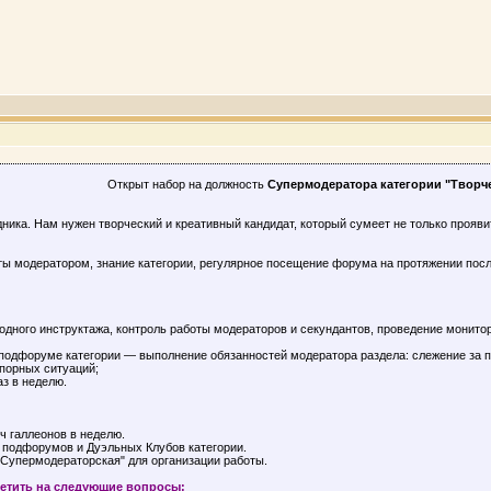
Открыт набор на должность
Супермодератора категории "Творче
дника. Нам нужен творческий и креативный кандидат, который сумеет не только прояви
ы модератором, знание категории, регулярное посещение форума на протяжении посл
дного инструктажа, контроль работы модераторов и секундантов, проведение монито
 подфоруме категории — выполнение обязанностей модератора раздела: слежение за 
порных ситуаций;
з в неделю.
ч галлеонов в неделю.
 подфорумов и Дуэльных Клубов категории.
Супермодераторская" для организации работы.
ветить на следующие вопросы: