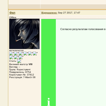
Фил
Відправлено:
Sep 27 2017, 17:47
Offline
Согласно результатам голосования 
катализатор
Стать:
Великий магістр
VIII
Вигляд: --
Група: Користувачі
Повідомлень: 8754
Користувач №: 37812
Реєстрація: 7-March 08
i