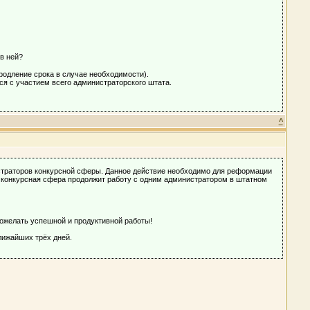
в ней?
одление срока в случае необходимости).
ься с участием всего администраторского штата.
^
страторов конкурсной сферы. Данное действие необходимо для реформации
и, конкурсная сфера продолжит работу с одним администратором в штатном
пожелать успешной и продуктивной работы!
лижайших трёх дней.