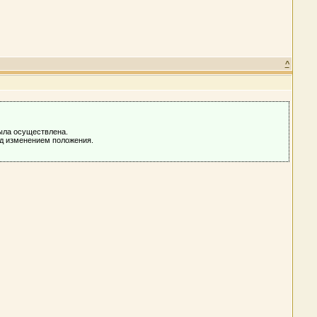
^
была осуществлена.
ад изменением положения.