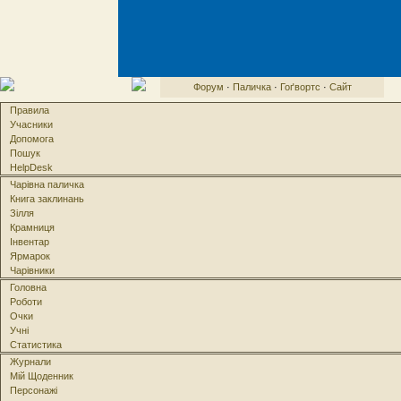
Форум
·
Паличка
·
Гоґвортс
·
Сайт
Правила
Учасники
Допомога
Пошук
HelpDesk
Чарівна паличка
Книга заклинань
Зілля
Крамниця
Інвентар
Ярмарок
Чарівники
Головна
Роботи
Очки
Учні
Статистика
Журнали
Мій Щоденник
Персонажі