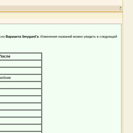
^
асно
Варианта Smygard'a
. Изменения названий можно увидеть в следующей
После
шебник