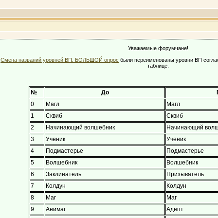
Уважаемые форумчане!
в
Смена названий уровней ВП. БОЛЬШОЙ опрос
были переименованы уровни ВП согл
таблице:
№
До
0
Магл
Магл
1
Сквиб
Сквиб
2
Начинающий волшебник
Начинающий вол
3
Ученик
Ученик
4
Подмастерье
Подмастерье
5
Волшебник
Волшебник
6
Заклинатель
Призыватель
7
Колдун
Колдун
8
Маг
Маг
9
Анимаг
Адепт