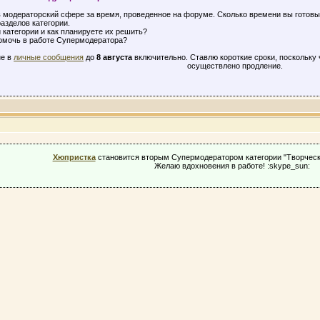
 модераторский сфере за время, проведенное на форуме. Сколько времени вы готовы
азделов категории.
категории и как планируете их решить?
омочь в работе Супермодератора?
не в
личные сообщения
до
8 августа
включительно. Ставлю короткие сроки, поскольку 
осуществлено продление.
Хюпристка
становится вторым Супермодератором категории "Творческ
Желаю вдохновения в работе! :skype_sun: