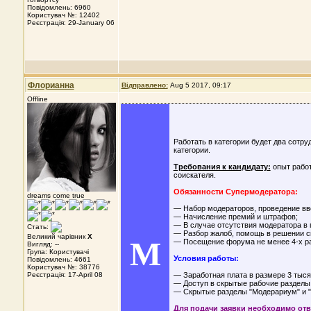
Повідомлень: 6960
Користувач №: 12402
Реєстрація: 29-January 06
Флорианна
Відправлено:
Aug 5 2017, 09:17
Offline
Работать в категории будет два сотру
категории.
Требования к кандидату:
опыт работ
соискателя.
Обязанности Супермодератора:
dreams come true
— Набор модераторов, проведение вво
— Начисление премий и штрафов;
— В случае отсутствия модератора в
Стать:
— Разбор жалоб, помощь в решении с
Великий чарівник
X
M
— Посещение форума не менее 4-х ра
Вигляд: --
Група: Користувачі
Условия работы:
Повідомлень: 4661
Користувач №: 38776
Реєстрація: 17-April 08
— Заработная плата в размере 3 тыся
— Доступ в скрытые рабочие разделы
— Скрытые разделы "Модерариум" и "
Для подачи заявки необходимо от