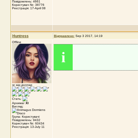
Повідомлень: 4661
Користувач №: 38776
Реєстрація: 17-April 08
Huntress
Відправлено:
Sep 3 2017, 14:19
Offline
i
эс как доллар
Стать:
Архимаг
XI
Вигляд:
Група: Користувачі
Повідомлень: 9432
Користувач №: 60434
Реєстрація: 13-July 11