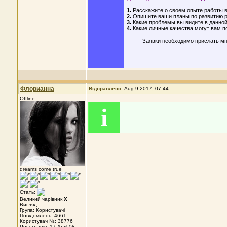
1.
Расскажите о своем опыте работы в
2.
Опишите ваши планы по развитию р
3.
Какие проблемы вы видите в данной 
4.
Какие личные качества могут вам п
Заявки необходимо прислать м
Флорианна
Відправлено:
Aug 9 2017, 07:44
Offline
i
dreams come true
Стать:
Великий чарівник
X
Вигляд: --
Група: Користувачі
Повідомлень: 4661
Користувач №: 38776
Реєстрація: 17-April 08