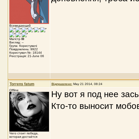
Всеведающий
Магістр
III
Вигляд: --
Група: Користувачі
Повідомлень: 9922
Користувач №: 18144
Реєстрація: 21-June 06
Torrens fatum
Відправлено:
May 21 2014, 08:24
Offline
Ну вот я под нее зас
Кто-то выносит мобо
Чего стоит победа,
которая достаётся