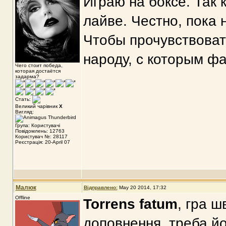
Играю на боксе. Так к
лайве. Честно, пока
Чтобы прочувствоват
народу, с которым фа
Чего стоит победа,
которая достаётся
задарма?
Стать:
Великий чарівник
X
Вигляд:
Група: Користувачі
Повідомлень: 12763
Користувач №: 28117
Реєстрація: 20-April 07
Малюк
Відправлено:
May 20 2014, 17:32
Offline
Torrens fatum
, гра ш
доповнення, треба йог