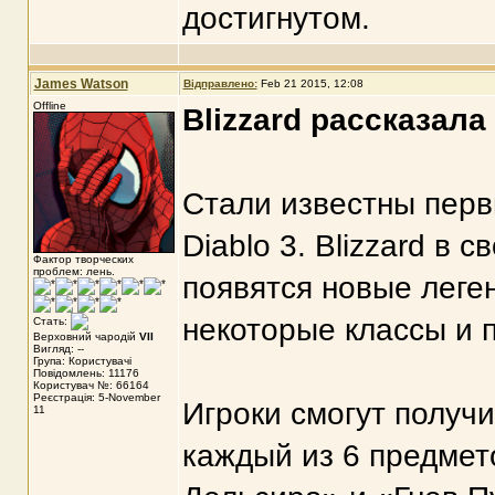
достигнутом.
James Watson
Відправлено:
Feb 21 2015, 12:08
Offline
Blizzard рассказала
Стали известны перв
Diablo 3. Blizzard в 
Фактор творческих
проблем: лень.
появятся новые леге
некоторые классы и 
Стать:
Верховний чародій
VII
Вигляд: --
Група: Користувачі
Повідомлень: 11176
Користувач №: 66164
Реєстрація: 5-November
Игроки смогут получ
11
каждый из 6 предмет