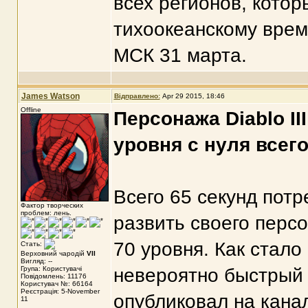
всех регионов, кото
тихоокеанскому време
МСК 31 марта.
James Watson
Відправлено:
Apr 29 2015, 18:46
Offline
Персонажа Diablo I
уровня с нуля всего
Всего 65 секунд потр
Фактор творческих
проблем: лень.
развить своего персон
70 уровня. Как стало
Стать:
Верховний чародій
VII
Вигляд: --
Група: Користувачі
невероятно быстрый 
Повідомлень: 11176
Користувач №: 66164
Реєстрація: 5-November
опубликовал на кана
11