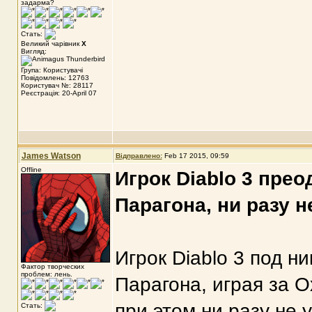
задарма?
Стать:
Великий чарівник
X
Вигляд:
Група: Користувачі
Повідомлень: 12763
Користувач №: 28117
Реєстрація: 20-April 07
James Watson
Відправлено:
Feb 17 2015, 09:59
Offline
Игрок Diablo 3 прео
Парагона, ни разу н
Игрок Diablo 3 под н
Фактор творческих
проблем: лень.
Парагона, играя за О
при этом ни разу не
Стать: