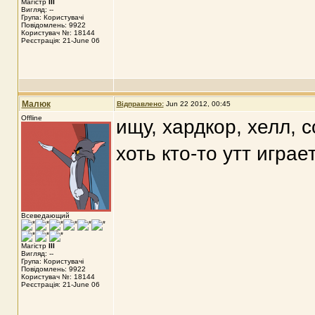
Магістр
III
Вигляд: --
Група: Користувачі
Повідомлень: 9922
Користувач №: 18144
Реєстрація: 21-June 06
Малюк
Відправлено:
Jun 22 2012, 00:45
Offline
ищу, хардкор, хелл, с
хоть кто-то утт играе
Всеведающий
Магістр
III
Вигляд: --
Група: Користувачі
Повідомлень: 9922
Користувач №: 18144
Реєстрація: 21-June 06