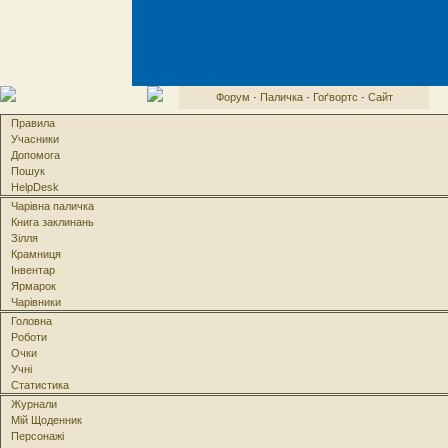
Форум
·
Паличка
·
Гоґвортс
·
Сайт
Правила
Учасники
Допомога
Пошук
HelpDesk
Чарівна паличка
Книга заклинань
Зілля
Крамниця
Інвентар
Ярмарок
Чарівники
Головна
Роботи
Очки
Учні
Статистика
Журнали
Мій Щоденник
Персонажі