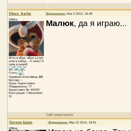
Ellara_Kartia
Відправлено:
Sep 3 2012, 18:48
Offline
Малюк
, да я играю...
Игла в яйце, яйцо в утке,
утка в зайце... А заяц? А
заяц в шоке&
Стать:
Чарівник початківець
XII
Вигляд: --
Група: Користувачі
Повідомлень: 77
Користувач №: 66250
Реєстрація: 7-November
11
Сайт користувача
Torrens fatum
Відправлено:
May 15 2014, 18:01
Offline