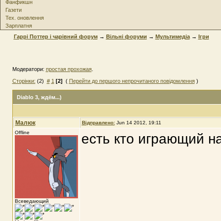
Фанфикшн
Газети
Тех. оновлення
Зарплатня
Гаррі Поттер і чарівний форум
→
Вільні форуми
→
Мультимедіа
→
Ігри
Модератори:
простая прохожая
.
Сторінки:
(2)
#
1
[2]
(
Перейти до першого непрочитаного повідомлення
)
Diablo 3
, ждём...)
Малюк
Відправлено:
Jun 14 2012, 19:11
Offline
есть кто играющий н
Всеведающий