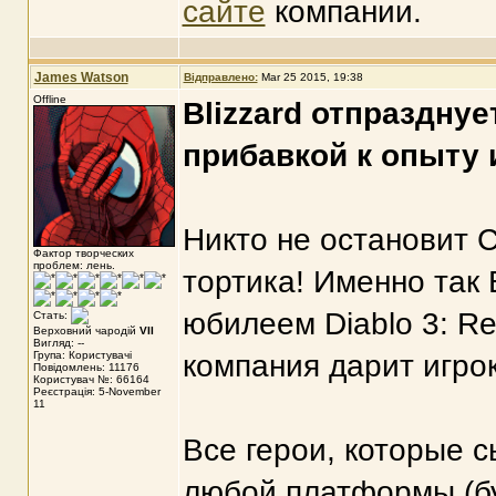
сайте
компании.
James Watson
Відправлено:
Mar 25 2015, 19:38
Offline
Blizzard отпразднуе
прибавкой к опыту и
Никто не остановит С
Фактор творческих
проблем: лень.
тортика! Именно так 
юбилеем Diablo 3: Rea
Стать:
Верховний чародій
VII
Вигляд: --
Група: Користувачі
компания дарит игро
Повідомлень: 11176
Користувач №: 66164
Реєстрація: 5-November
11
Все герои, которые с
любой платформы (бу