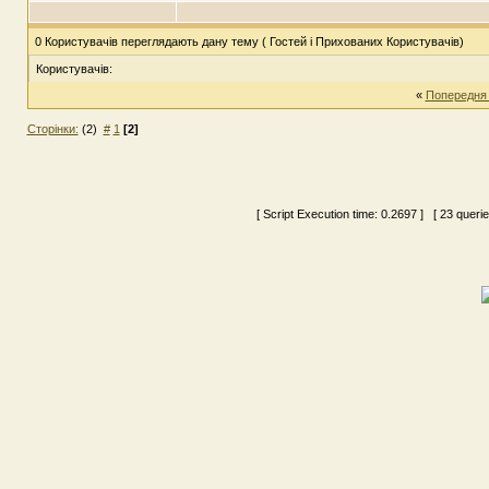
0 Користувачів переглядають дану тему ( Гостей і Прихованих Користувачів)
Користувачів:
«
Попередня
Сторінки:
(2)
#
1
[2]
[ Script Execution time:
0.2697
] [ 23 queri