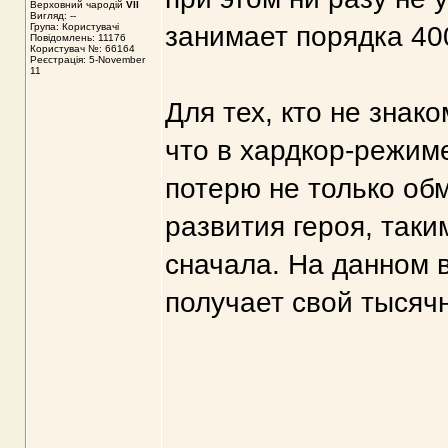
Верховний чародій
VII
Вигляд: --
Група: Користувачі
занимает порядка 40
Повідомлень: 11176
Користувач №: 66164
Реєстрація: 5-November
11
Для тех, кто не знак
что в хардкор-режим
потерю не только обм
развития героя, таки
сначала. На данном в
получает свой тысяч