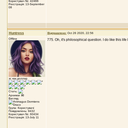
Користувач №: 42466
Реєстрація: 13-September
08
Huntress
Відправлено:
Oct 26 2020, 22:56
Offline
775. Oh, it's philosophical question. I do like this li
эс как доллар
Стать:
Архимаг
XI
Вигляд:
Група: Користувачі
Повідомлень: 9432
Користувач №: 60434
Реєстрація: 13-July 11