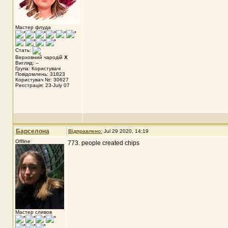
Мастер флуда
Стать:
Верховний чародій
X
Вигляд: --
Група: Користувачі
Повідомлень: 31823
Користувач №: 30627
Реєстрація: 23-July 07
Барселона
Відправлено:
Jul 29 2020, 14:19
Offline
773. people created chips
Мастер сливов