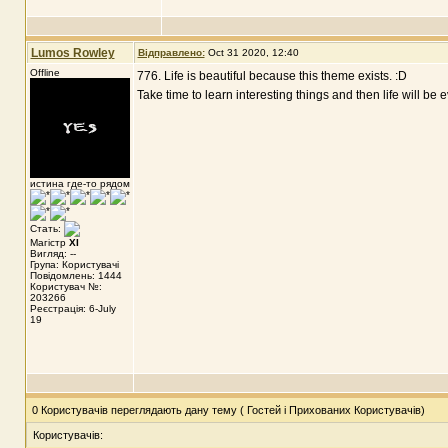
Lumos Rowley
Відправлено:
Oct 31 2020, 12:40
Offline
776. Life is beautiful because this theme exists. :D
Take time to learn interesting things and then life will be 
истина где-то рядом
Стать:
Магістр
XI
Вигляд: --
Група: Користувачі
Повідомлень: 1444
Користувач №:
203266
Реєстрація: 6-July
19
0 Користувачів переглядають дану тему ( Гостей і Прихованих Користувачів)
Користувачів: