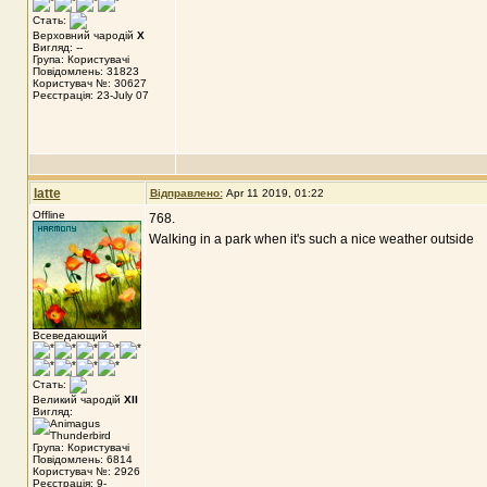
Стать:
Верховний чародій
X
Вигляд: --
Група: Користувачі
Повідомлень: 31823
Користувач №: 30627
Реєстрація: 23-July 07
latte
Відправлено:
Apr 11 2019, 01:22
Offline
768.
Walking in a park when it's such a nice weather outside
Всеведающий
Стать:
Великий чародій
XII
Вигляд:
Група: Користувачі
Повідомлень: 6814
Користувач №: 2926
Реєстрація: 9-