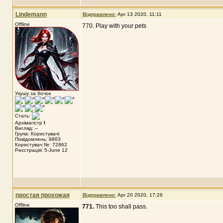
Lindemann
Відправлено:
Apr 13 2020, 11:11
Offline
770. Play with your pets
Укушу за бочок
Стать:
Архімагістр
I
Вигляд: --
Група: Користувачі
Повідомлень: 9863
Користувач №: 72862
Реєстрація: 5-June 12
простая прохожая
Відправлено:
Apr 20 2020, 17:26
Offline
771.
This too shall pass.