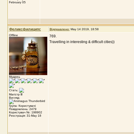
February 05
Феликсфилиципс
Відправлено:
May 14 2019, 18:58
Offline
769.
Travelling in interesting & difficult cities))
Мудрец
Стать:
Магістр
II
Вигляд:
Група: Користувачі
Повідомлень: 2479
Користувач №: 198902
Реєстрація: 31-May 18