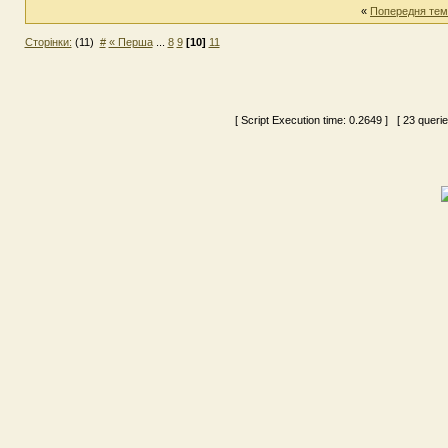
«
Попередня тем
Сторінки:
(11)
#
« Перша
...
8
9
[10]
11
[ Script Execution time:
0.2649
] [ 23 queri