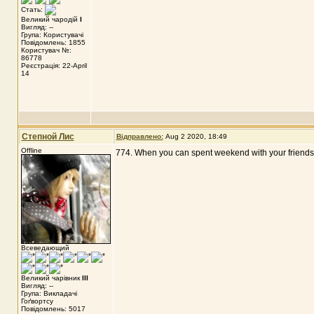
Стать:
Великий чародій
I
Вигляд: --
Група: Користувачі
Повідомлень: 1855
Користувач №:
86778
Реєстрація: 22-April
14
Степной Лис
Відправлено:
Aug 2 2020, 18:49
Offline
774. When you can spent weekend with your friends
Всеведающий
Великий чарівник
III
Вигляд: --
Група: Викладачі
Гоґвортсу
Повідомлень: 5017