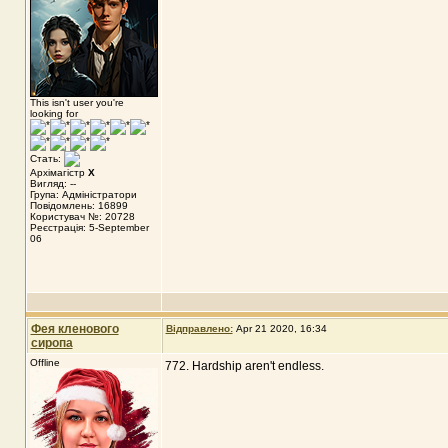
This isn't user you're
looking for
Стать:
Архімагістр
X
Вигляд: --
Група: Адміністратори
Повідомлень: 16899
Користувач №: 20728
Реєстрація: 5-September
06
Фея кленового
Відправлено:
Apr 21 2020, 16:34
сиропа
Offline
772. Hardship aren't endless.