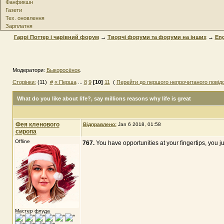
Фанфикшн
Газети
Тех. оновлення
Зарплатня
Гаррі Поттер і чарівний форум
→
Творчі форуми та форуми на інших
→
Eng
Модератори:
Быкоросёнок
.
Сторінки:
(11)
#
« Перша
...
8
9
[10]
11
(
Перейти до першого непрочитаного повід
What do you like about life?
, say millions reasons why life is great
Фея кленового
Відправлено:
Jan 6 2018, 01:58
сиропа
Offline
767.
You have opportunities at your fingertips, you ju
Мастер флуда