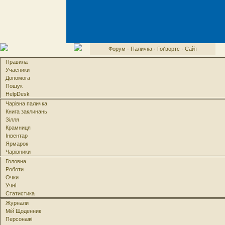
Форум
·
Паличка
·
Гоґвортс
·
Сайт
Правила
Учасники
Допомога
Пошук
HelpDesk
Чарівна паличка
Книга заклинань
Зілля
Крамниця
Інвентар
Ярмарок
Чарівники
Головна
Роботи
Очки
Учні
Статистика
Журнали
Мій Щоденник
Персонажі