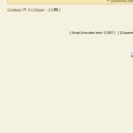
«
Попередня тем
Сторінки:
(7)
#
« Перша
...
4
5
[6]
7
[ Script Execution time:
0.2937
] [ 23 queri