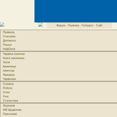
Форум
·
Паличка
·
Гоґвортс
·
Сайт
Правила
Учасники
Допомога
Пошук
HelpDesk
Чарівна паличка
Книга заклинань
Зілля
Крамниця
Інвентар
Ярмарок
Чарівники
Головна
Роботи
Очки
Учні
Статистика
Журнали
Мій Щоденник
Персонажі