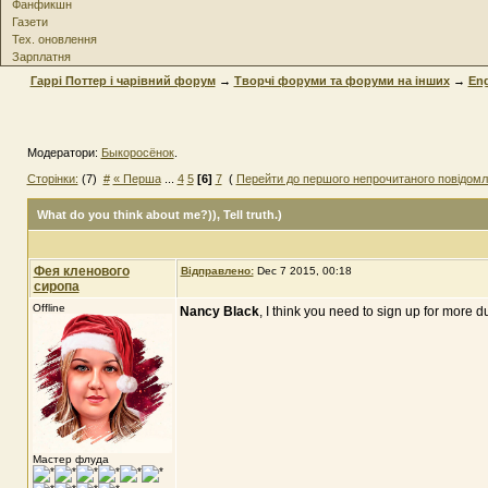
Фанфикшн
Газети
Тех. оновлення
Зарплатня
Гаррі Поттер і чарівний форум
→
Творчі форуми та форуми на інших
→
Eng
Модератори:
Быкоросёнок
.
Сторінки:
(7)
#
« Перша
...
4
5
[6]
7
(
Перейти до першого непрочитаного повідом
What do you think about me?))
, Tell truth.)
Фея кленового
Відправлено:
Dec 7 2015, 00:18
сиропа
Offline
Nancy Black
, I think you need to sign up for more d
Мастер флуда