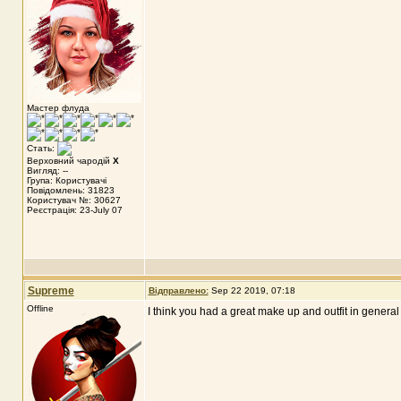
Мастер флуда
Стать:
Верховний чародій
X
Вигляд: --
Група: Користувачі
Повідомлень: 31823
Користувач №: 30627
Реєстрація: 23-July 07
Supreme
Відправлено:
Sep 22 2019, 07:18
Offline
I think you had a great make up and outfit in general