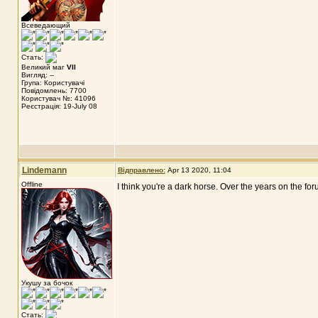
Всеведающий
Стать:
Великий маг
VII
Вигляд: --
Група: Користувачі
Повідомлень: 7700
Користувач №: 41096
Реєстрація: 19-July 08
Lindemann
Відправлено:
Apr 13 2020, 11:04
Offline
I think you're a dark horse. Over the years on the f
Укушу за бочок
Стать: