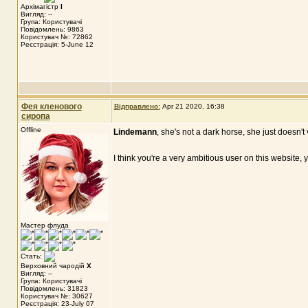
Архімагістр
I
Вигляд: --
Група: Користувачі
Повідомлень: 9863
Користувач №: 72862
Реєстрація: 5-June 12
Фея кленового
Відправлено:
Apr 21 2020, 16:38
сиропа
Offline
Lindemann
, she's not a dark horse, she just doesn't
I think you're a very ambitious user on this website, 
Мастер флуда
Стать:
Верховний чародій
X
Вигляд: --
Група: Користувачі
Повідомлень: 31823
Користувач №: 30627
Реєстрація: 23-July 07