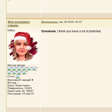
Фея кленового
Відправлено:
Jan 18 2016, 02:37
сиропа
Offline
Оленёнок
, I think you have a lot of potential.
Мастер флуда
Стать:
Верховний чародій
X
Вигляд: --
Група: Користувачі
Повідомлень: 31823
Користувач №: 30627
Реєстрація: 23-July 07