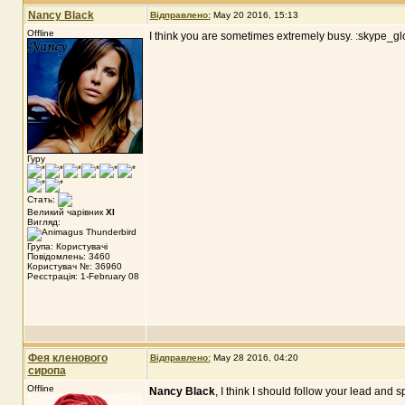
Nancy Black
Відправлено:
May 20 2016, 15:13
Offline
I think you are sometimes extremely busy. :skype_g
Гуру
Стать:
Великий чарівник
XI
Вигляд:
Група: Користувачі
Повідомлень: 3460
Користувач №: 36960
Реєстрація: 1-February 08
Фея кленового
Відправлено:
May 28 2016, 04:20
сиропа
Offline
Nancy Black
, I think I should follow your lead and