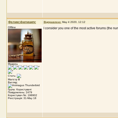
Феликсфилиципс
Відправлено:
May 4 2020, 12:12
Offline
I consider you one of the most active forums (the n
Мудрец
Стать:
Магістр
II
Вигляд:
Група: Користувачі
Повідомлень: 2479
Користувач №: 198902
Реєстрація: 31-May 18