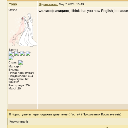
Yono
Відправлено:
May 7 2020, 15:49
Offline
Феликсфилиципс
, I think that you now English, becaus
Занята
Стать:
Магістр
I
Вигляд: --
Група: Користувачі
Повідомлень: 494
Користувач №:
204152
Реєстрація: 25-
March 20
0 Користувачів переглядають дану тему ( Гостей і Прихованих Користувачів)
Користувачів: