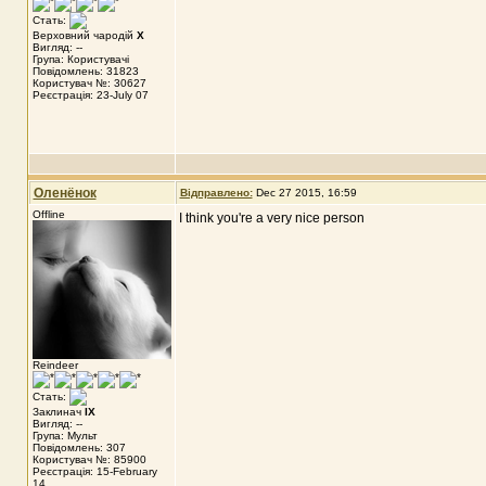
Стать:
Верховний чародій
X
Вигляд: --
Група: Користувачі
Повідомлень: 31823
Користувач №: 30627
Реєстрація: 23-July 07
Оленёнок
Відправлено:
Dec 27 2015, 16:59
Offline
I think you're a very nice person
Reindeer
Стать:
Заклинач
IX
Вигляд: --
Група: Мульт
Повідомлень: 307
Користувач №: 85900
Реєстрація: 15-February
14