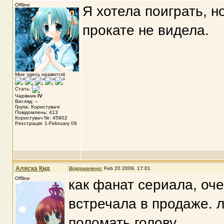
Offline
Я хотела поиграть, но
прокате не видела.
Мне здесь нравится)
Стать:
Чарівник
IV
Вигляд: --
Група: Користувачі
Повідомлень: 413
Користувач №: 45802
Реєстрація: 1-February 09
Аляска Кид
Відправлено:
Feb 20 2009, 17:01
Offline
как фанат сериала, очен
встречала в продаже. 
поломать голову...