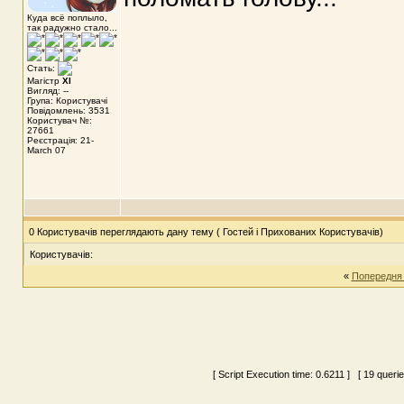
Куда всё поплыло,
так радужно стало...
Стать:
Магістр
XI
Вигляд: --
Група: Користувачі
Повідомлень: 3531
Користувач №:
27661
Реєстрація: 21-
March 07
0 Користувачів переглядають дану тему ( Гостей і Прихованих Користувачів)
Користувачів:
«
Попередня
[ Script Execution time:
0.6211
] [ 19 querie