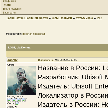
Фанфикшн
Газети
Тех. оновлення
Зарплатня
Гаррі Поттер і чарівний форум
→
Вільні форуми
→
Мультимедіа
→
Ігри
Модератори:
простая прохожая
.
LOST
, Via Domus.
Johnny
Відправлено:
Mar 26 2008, 17:03
Offline
Название в России: L
Разработчик: Ubisoft 
Издатель: Ubisoft Ent
Локализатор в Росси
fucking person
Издатель в России: Н
Стать:
Учень
XI