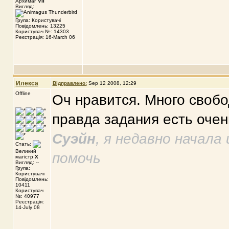
Архимаг
VII
Вигляд:
Група: Користувачі
Повідомлень: 13225
Користувач №: 14303
Реєстрація: 16-March 06
Илекса
Відправлено:
Sep 12 2008, 12:29
Offline
Оч нравится. Много своб
правда задания есть очен
Суэйн
, я недавно начала
Стать:
Великий
помочь
магістр
X
Вигляд: --
Група:
Користувачі
Повідомлень:
10411
Користувач
№: 40977
Реєстрація:
14-July 08