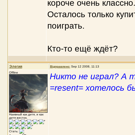
короче очень классно
Осталось только купит
поиграть.
Кто-то ещё ждёт?
Элегия
Відправлено:
Sep 12 2008, 11:13
Offline
Никто не играл? А т
=resent= хотелось б
Наивный как дитя, и как
дитя жесток.
Стать: