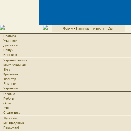
Форум
·
Паличка
·
Гоґвортс
·
Сайт
Правила
Учасники
Допомога
Пошук
HelpDesk
Чарівна паличка
Книга заклинань
Зілля
Крамниця
Інвентар
Ярмарок
Чарівники
Головна
Роботи
Очки
Учні
Статистика
Журнали
Мій Щоденник
Персонажі