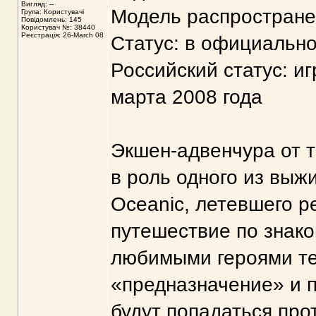
Вигляд: --
Модель распростране
Група: Користувачі
Повідомлень: 145
Користувач №: 38440
Реєстрація: 26-March 08
Статус: в официально
Российский статус: иг
марта 2008 года
Экшен-адвенчура от т
в роль одного из выж
Oceanic, летевшего р
путешествие по знако
любимыми героями те
«предназначение» и п
будут попадаться про