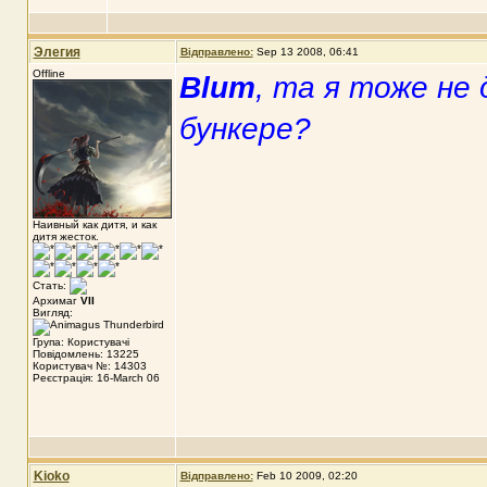
Элегия
Відправлено:
Sep 13 2008, 06:41
Offline
Blum
, та я тоже не 
бункере?
Наивный как дитя, и как
дитя жесток.
Стать:
Архимаг
VII
Вигляд:
Група: Користувачі
Повідомлень: 13225
Користувач №: 14303
Реєстрація: 16-March 06
Kioko
Відправлено:
Feb 10 2009, 02:20