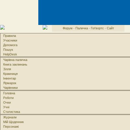
Форум
·
Паличка
·
Гоґвортс
·
Сайт
Правила
Учасники
Допомога
Пошук
HelpDesk
Чарівна паличка
Книга заклинань
Зілля
Крамниця
Інвентар
Ярмарок
Чарівники
Головна
Роботи
Очки
Учні
Статистика
Журнали
Мій Щоденник
Персонажі