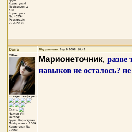
Група:
Користувачі
Повідомлень:
538
Користувач
№: 40554
Реєстрація:
29-June 08
Darra
Відправлено:
Sep 9 2008, 10:43
Offline
Марионеточник
,
разве 
навыков не осталось? не
штандартенфюрер
Стать:
Чаклун
VIII
Вигляд: --
Група: Користувачі
Повідомлень: 1666
Користувач №:
32950