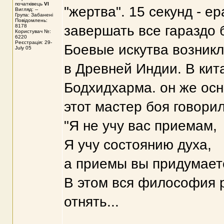
початківець
VI
"жертва". 15 секунд - е
Вигляд: --
Група: Забанені
Повідомлень:
8178
завершать все гараздо 
Користувач №:
6220
Реєстрація: 29-
Боевые искутва возникл
July 05
в Древней Индии. В кит
Бодхидхарма. он же ос
этот мастер боя говорил
"Я не учу вас приемам,
Я учу состоянию духа,
а приемы вы придумает
В этом вся философия р
отнять...