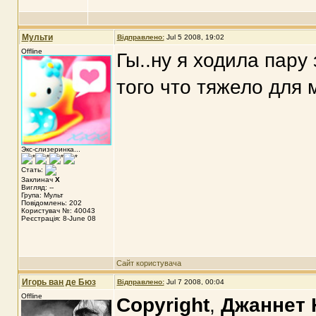
Мульти
Відправлено:
Jul 5 2008, 19:02
Offline
Гы..ну я ходила пару
того что тяжело для м
Экс-слизеринка...
Стать:
Заклинач
X
Вигляд: --
Група: Мульт
Повідомлень: 202
Користувач №: 40043
Реєстрація: 8-June 08
Сайт користувача
Игорь ван де Бюз
Відправлено:
Jul 7 2008, 00:04
Offline
Copyright
,
Джаннет 