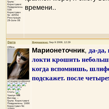
Група:
Користувачі
времени..
Повідомлень:
538
Користувач
№: 40554
Реєстрація:
29-June 08
Darra
Відправлено:
Sep 9 2008, 12:29
Offline
Марионеточник
,
да-да,
локти крошить небольш
когда вспомнишь, шлифов
подскажет. после четыре
штандартенфюрер
Стать:
Чаклун
VIII
Вигляд: --
Група: Користувачі
Повідомлень: 1666
Користувач №:
32950