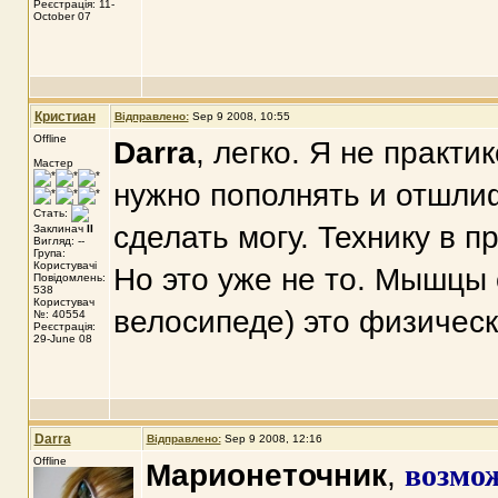
Реєстрація: 11-
October 07
Кристиан
Відправлено:
Sep 9 2008, 10:55
Offline
Darra
, легко. Я не практи
Мастер
нужно пополнять и отшли
Стать:
сделать могу. Технику в п
Заклинач
II
Вигляд: --
Група:
Користувачі
Но это уже не то. Мышцы 
Повідомлень:
538
Користувач
велосипеде) это физическ
№: 40554
Реєстрація:
29-June 08
Darra
Відправлено:
Sep 9 2008, 12:16
Offline
Марионеточник
,
возмож