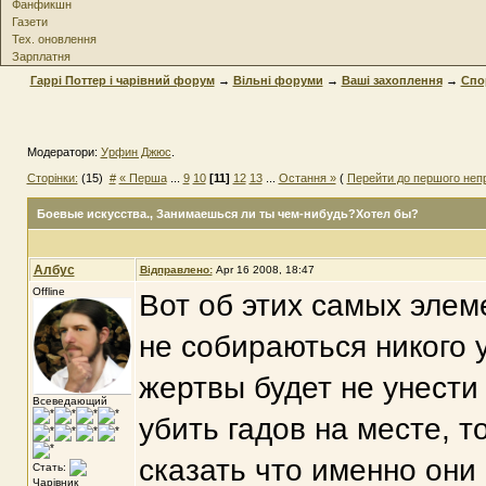
Фанфикшн
Газети
Тех. оновлення
Зарплатня
Гаррі Поттер і чарівний форум
→
Вільні форуми
→
Ваші захоплення
→
Спо
Модератори:
Урфин Джюс
.
Сторінки:
(15)
#
« Перша
...
9
10
[11]
12
13
...
Остання »
(
Перейти до першого неп
Боевые искусства.
, Занимаешься ли ты чем-нибудь?Хотел бы?
Албус
Відправлено:
Apr 16 2008, 18:47
Offline
Вот об этих самых элеме
не собираються никого 
жертвы будет не унести
Всеведающий
убить гадов на месте, 
сказать что именно они 
Стать:
Чарівник