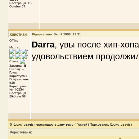
Реєстрація: 11-
October 07
Кристиан
Відправлено:
Sep 9 2008, 12:31
Offline
Darra
, увы после хип-хопа
Мастер
удовольствием продолжил
Стать:
Заклинач
II
Вигляд: --
Група:
Користувачі
Повідомлень:
538
Користувач
№: 40554
Реєстрація:
29-June 08
0 Користувачів переглядають дану тему ( Гостей і Прихованих Користувачів)
Користувачів: