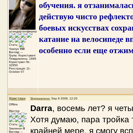
обучения. я отзанималас
действую чисто рефлекто
боевых искусствах сохран
штандартенфюрер
катание на велосипеде 
Стать:
особенно если еще отжим
Чаклун
VIII
Вигляд: --
Група: Користувачі
Повідомлень: 1666
Користувач №:
32950
Реєстрація: 11-
October 07
Кристиан
Відправлено:
Sep 9 2008, 12:20
Offline
Darra
, восемь лет? я четы
Мастер
Хотя думаю, пара тройка 
Стать:
крайней мере, я смогу вс
Заклинач
II
Вигляд: --