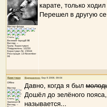
карате, только ходил
Перешел в другую се
Мастер флуда
Стать:
Великий чародій
XI
Вигляд: --
Група: Користувачі
Повідомлень: 10250
Користувач №: 23044
Реєстрація: 13-November
06
Кристиан
Відправлено:
Sep 9 2008, 09:04
Offline
Давно, когда я был
молод
Мастер
Дошёл до зелёного пояса,
Стать:
называется...
Заклинач
II
Вигляд: --