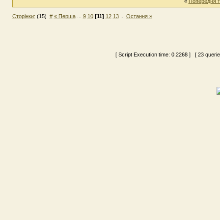
«
Попередня 
Сторінки:
(15)
#
« Перша
...
9
10
[11]
12
13
...
Остання »
[ Script Execution time:
0.2268
] [ 23 queri