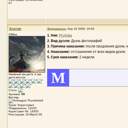
07
Элегия
Відправлено:
Sep 16 2009, 16:06
Offline
1. Ник:
Prujinka
2. Вид дуэли:
Дуэль фотографий
3. Причина наказания:
после продления дуэли, н
4. Наказание:
отстранение от всех видов дуэли.
5. Срок наказания:
2 недели.
M
Наивный как дитя, и как
дитя жесток.
Стать:
Архимаг
VII
Вигляд:
Група: Користувачі
Повідомлень: 13225
Користувач №: 14303
Реєстрація: 16-March 06