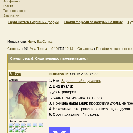
Фанфикшн
Газети
Тех. оновлення
Зарплатня
Гаррі Поттер і чарівний форум
→
Творчі форуми та форуми на інших
→
Ху
Модератори:
Никс
,
БарСучка
.
Сторінки:
(40)
%
« Перша
...
9
10
[11]
12
13
...
Остання »
(
Перейти до першого не
Стена позора!
, Сюда попадают провинившиеся!
Milissa
Відправлено:
Sep 16 2009, 06:27
Offline
1. Ник:
Зарезанный одуванчик
2. Вид дуэли:
-Дуэль флаеров
- Дуэль тематических аватаров
3. Причина наказания:
просрочила дуэли, не пре
4. Наказание:
отстранение от всех видов дуэли.
5. Срок наказания:
4 недели.
Всеведающий