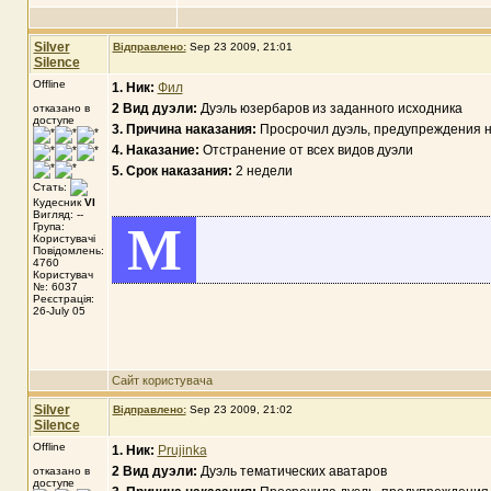
Silver
Відправлено:
Sep 23 2009, 21:01
Silence
Offline
1. Ник:
Фил
2 Вид дуэли:
Дуэль юзербаров из заданного исходника
отказано в
доступе
3. Причина наказания:
Просрочил дуэль, предупреждения н
4. Наказание:
Отстранение от всех видов дуэли
5. Срок наказания:
2 недели
Стать:
Кудесник
VI
Вигляд: --
M
Група:
Користувачі
Повідомлень:
4760
Користувач
№: 6037
Реєстрація:
26-July 05
Сайт користувача
Silver
Відправлено:
Sep 23 2009, 21:02
Silence
Offline
1. Ник:
Prujinka
2 Вид дуэли:
Дуэль тематических аватаров
отказано в
доступе