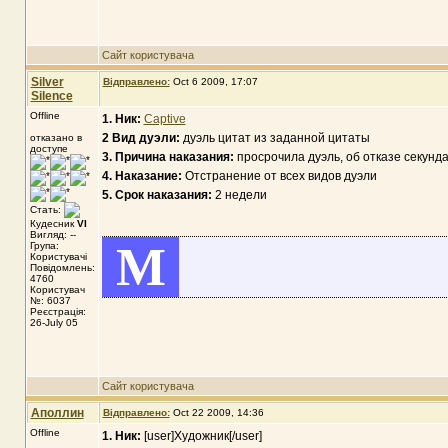
Сайт користувача
Silver
Відправлено:
Oct 6 2009, 17:07
Silence
Offline
1. Ник:
Captive
2 Вид дуэли:
дуэль цитат из заданной цитаты
отказано в
доступе
3. Причина наказания:
просрочила дуэль, об отказе секунд
4. Наказание:
Отстранение от всех видов дуэли
5. Срок наказания:
2 недели
Стать:
Кудесник
VI
Вигляд: --
M
Група:
Користувачі
Повідомлень:
4760
Користувач
№: 6037
Реєстрація:
26-July 05
Сайт користувача
Аполлин
Відправлено:
Oct 22 2009, 14:36
Offline
1. Ник:
[user]Художник[/user]