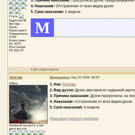
3. Причина наказания:
Просрочила дуэль, предупреждения 
4. Наказание:
Отстранение от всех видов дуэли
5. Срок наказания:
2 недели
Стать:
Кудесник
VI
M
Вигляд: --
Група:
Користувачі
Повідомлень:
4760
Користувач
№: 6037
Реєстрація:
26-July 05
Сайт користувача
Элегия
Відправлено:
Sep 25 2009, 06:05
Offline
1. Ник:
Prujinka
2. Вид дуэли:
Дуэль аваторов из заданной карти
3. Причина наказания:
Дуэли просрочила, на пис
4. Наказание:
отстранение от всех видов дуэли.
5. Срок наказания:
4 недели.
Показати текст спойлеру
Наивный как дитя, и как
дитя жесток.