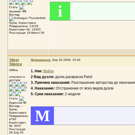
i
Стать:
Архимаг
VII
Вигляд:
Група: Користувачі
Повідомлень: 13225
Користувач №: 14303
Реєстрація: 16-March 06
Silver
Відправлено:
Sep 26 2009, 15:40
Silence
Offline
1. Ник:
Вейзе
2 Вид дуэли:
дуэль раскрасок Paint
отказано в
доступе
3. Причина наказания:
Разглашение авторства до окончан
4. Наказание:
Отстранение от всех видов дуэли
5. Срок наказания:
2 недели
Стать:
Кудесник
VI
Вигляд: --
M
Група:
Користувачі
Повідомлень:
4760
Користувач
№: 6037
Реєстрація:
26-July 05