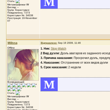
M
Стать:
Метаморфомаг
IV
Вигляд: --
Група: Користувачі
Повідомлень: 7273
Користувач №: 34038
Реєстрація: 16-November
07
Milissa
Відправлено:
Sep 16 2009, 11:46
Offline
1. Ник:
Stop-Watch
2 Вид дуэли:
Дуэль аватаров из заданного исхо
3. Причина наказания:
Просрочил дуэль, предупр
4. Наказание:
Отстранение от всех видов дуэли
5. Срок наказания:
2 недели
M
Всеведающий
Стать:
Метаморфомаг
IV
Вигляд: --
Група: Користувачі
Повідомлень: 7273
Користувач №: 34038
Реєстрація: 16-November