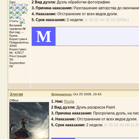
2 Вид дуэли:
Дуэль обработки фотографии.
Гуру
3. Причина наказания:
Разглашение авторства до окончани
4. Наказание:
Отстранение от всех видов дуэли.
5. Срок наказания:
2 недели.
(с 18.10. по 31.10.2009г.)
Стать:
Великий
чарівник
IV
M
Вигляд: --
Група:
Користувачі
Повідомлень:
3094
Користувач
№: 42817
Реєстрація:
30-
September
08
Элегия
Відправлено:
Oct 25 2009, 10:43
Offline
1. Ник:
Ruzja
2 Вид дуэли:
Дуэль раскрасок Paint
3. Причина наказания:
Просрочила дуэль, на пис
4. Наказание:
Отстранение от всех видов дуэли.
5. Срок наказания:
2 недели.
(с 25.10. по 08.11.2