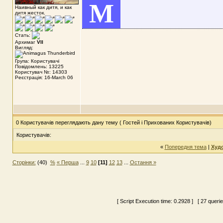
M
Наивный как дитя, и как
дитя жесток.
Стать:
Архимаг
VII
Вигляд:
Група: Користувачі
Повідомлень: 13225
Користувач №: 14303
Реєстрація: 16-March 06
0 Користувачів переглядають дану тему ( Гостей і Прихованих Користувачів)
Користувачів:
«
Попередня тема
|
Худ
Сторінки:
(40)
%
« Перша
...
9
10
[11]
12
13
...
Остання »
[ Script Execution time:
0.2928
] [ 27 queri