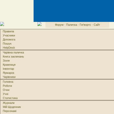
Форум
·
Паличка
·
Гоґвортс
·
Сайт
Правила
Учасники
Допомога
Пошук
HelpDesk
Чарівна паличка
Книга заклинань
Зілля
Крамниця
Інвентар
Ярмарок
Чарівники
Головна
Роботи
Очки
Учні
Статистика
Журнали
Мій Щоденник
Персонажі