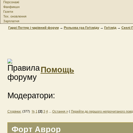
Персонажі
Фанфикшн
Газети
Тех. оновлення
Зарплатня
Гаррі Поттер і чарівний форум
→
Рольова гра Гоґсміду
→
Гоґсмід
→
Скелi 
Помощь
Модератори:
Сторінки:
(377)
%
1
[2]
3
4
...
Остання »
(
Перейти до першого непрочитаного пов
Форт Аврор