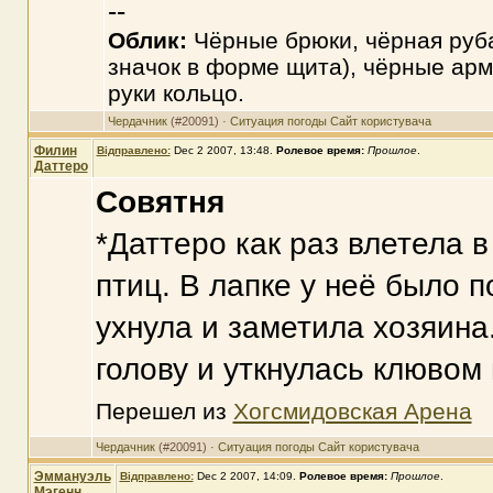
--
Облик:
Чёрные брюки, чёрная руб
значок в форме щита), чёрные арм
руки кольцо.
Чердачник
(#20091) ·
Ситуация погоды
Сайт користувача
Филин
Відправлено:
Dec 2 2007, 13:48
.
Ролевое время:
Прошлое
.
Даттеро
Совятня
*Даттеро как раз влетела 
птиц. В лапке у неё было 
ухнула и заметила хозяина
голову и уткнулась клювом 
Перешел из
Хогсмидовская Арена
Чердачник
(#20091) ·
Ситуация погоды
Сайт користувача
Эммануэль
Відправлено:
Dec 2 2007, 14:09
.
Ролевое время:
Прошлое
.
Мэгенн