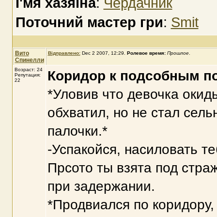
І'мя хазяїна
:
Чердачник
Поточний мастер гри
:
Smit
Вито
Відправлено:
Dec 2 2007, 12:29
.
Ролевое время:
Прошлое
.
Спинелли
Возраст: 24
Коридор к подсобным 
Репутация:
22
*Уловив что девочка окид
обхватил, но не стал сель
палочки.*
-Успакойся, насиловать те
Прсото ты взята под стра
при задержании.
*Продвиался по коридору,