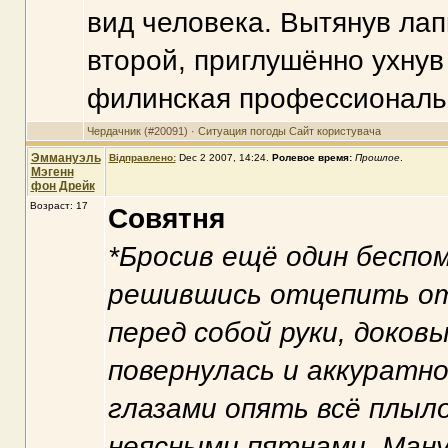
вид человека. Вытянув лап
второй, приглушённо ухнув
филинская профессиональн
Чердачник
(#20091) ·
Ситуация погоды
Сайт користувача
Эммануэль
Відправлено:
Dec 2 2007, 14:24
.
Ролевое время:
Прошлое
.
Мэгенн
фон Дрейк
Возраст: 17
Совятня
*Бросив ещё один беспом
решившись отцепить от
перед собой руки, доков
повернулась и аккуратно
глазами опять всё плыл
неясными пятнами. Ману