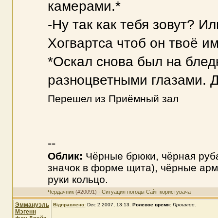
камерами.*
-Ну так как тебя зовут? 
Хогвартса чтоб он твоё им
*Оскал снова был на бле
разноцветными глазами. 
Перешел из Приёмный зал
--
Облик:
Чёрные брюки, чёрная руб
значок в форме щита), чёрные арм
руки кольцо.
Чердачник
(#20091) ·
Ситуация погоды
Сайт користувача
Эммануэль
Відправлено:
Dec 2 2007, 13:13
.
Ролевое время:
Прошлое
.
Мэгенн