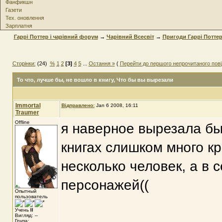
Фанфикшн
Газети
Тех. оновлення
Зарплатня
Гаррі Поттер і чарівний форум
→
Чарівний Всесвіт
→
Пригоди Гаррі Потте
Сторінки:
(24)
%
1
2
[3]
4
5
...
Остання »
(
Перейти до першого непрочитаного пов
То что, лучше бы, не вошло в книгу
, Что бы вы вырезали
Immortal
Відправлено:
Jan 6 2008, 16:11
Traumer
Offline
я наверное вырезала бы
книгах слишком много кр
несколько человек, а в
персонажей((
Опытный
пользователь
Учень
II
Вигляд: --
Група: