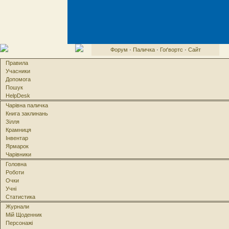
Форум
·
Паличка
·
Гоґвортс
·
Сайт
Правила
Учасники
Допомога
Пошук
HelpDesk
Чарівна паличка
Книга заклинань
Зілля
Крамниця
Інвентар
Ярмарок
Чарівники
Головна
Роботи
Очки
Учні
Статистика
Журнали
Мій Щоденник
Персонажі