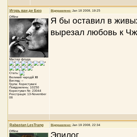
Игорь ван де Бюз
Відправлено:
Jan 18 2008, 19:25
Offline
Я бы оставил в живы
вырезал любовь к Чжо
Мастер флуда
Стать:
Великий чародій
XI
Вигляд: --
Група: Користувачі
Повідомлень: 10250
Користувач №: 23044
Реєстрація: 13-November
06
Rabastan LesTrang
Відправлено:
Jan 19 2008, 22:34
Offline
Эпилог.