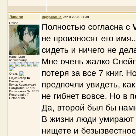
Ливлли
Відправлено:
Jan 8 2008, 11:38
Offline
Полностью согласна с
не произносят его имя.
сидеть и ничего не дел
маленькая
Мне очень жалко Снейп
волшебница
потеря за все 7 книг. 
Стать:
Підмайстер
IX
Вигляд: --
предпочли увидеть, как
Група: Користувачі
Повідомлень: 539
Користувач №: 8335
не гибнет вовсе. Но в 
Реєстрація: 7-
October 05
Да, второй был бы намн
В жизни люди умирают 
нищете и безызвестнос