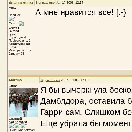
француженка
Відправлено:
Jan 17 2008, 12:14
Offline
А мне нравится все! [:-}
Новичок
Стать:
Сквиб
I
Вигляд: --
Група:
Користувачі
Повідомлень: 2
Користувач №:
36243
Реєстрація: 17-
January 08
Martina
Відправлено:
Jan 17 2008, 17:10
Offline
Я бы вычеркнула беско
Дамблдора, оставила бы
Гарри сам. Слишком бо
Опытный
Еще убрала бы момент 
пользователь
Група: Користувачі