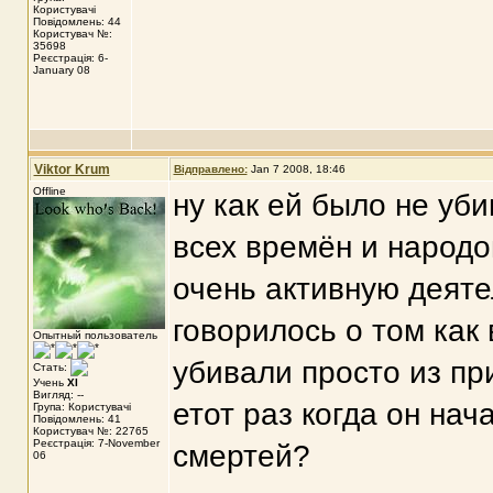
Користувачі
Повідомлень: 44
Користувач №:
35698
Реєстрація: 6-
January 08
Viktor Krum
Відправлено:
Jan 7 2008, 18:46
Offline
ну как ей было не уб
всех времён и народо
очень активную деят
говорилось о том как
Опытный пользователь
убивали просто из при
Стать:
Учень
XI
Вигляд: --
етот раз когда он на
Група: Користувачі
Повідомлень: 41
Користувач №: 22765
Реєстрація: 7-November
смертей?
06