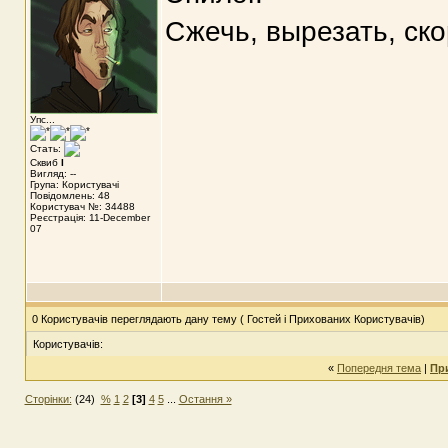
Сжечь, вырезать, ск
Упс...
Стать:
Сквиб
I
Вигляд: --
Група: Користувачі
Повідомлень: 48
Користувач №: 34488
Реєстрація: 11-December
07
0 Користувачів переглядають дану тему ( Гостей і Прихованих Користувачів)
Користувачів:
«
Попередня тема
|
Пр
Сторінки:
(24)
%
1
2
[3]
4
5
...
Остання »