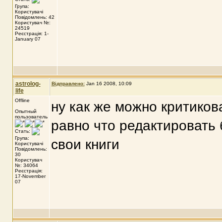
Група:
Користувачі
Повідомлень: 42
Користувач №:
24519
Реєстрація: 1-
January 07
astrolog-
Відправлено:
Jan 16 2008, 10:09
life
Offline
ну как же можно критиков
Опытный
пользователь
равно что редактировать
Стать:
Група:
свои книги
Користувачі
Повідомлень:
30
Користувач
№: 34064
Реєстрація:
17-November
07