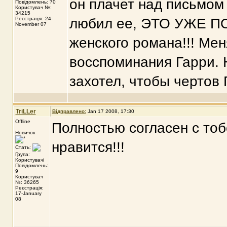
он плачет над письмом
Повідомлень: 70
Користувач №:
34215
Реєстрація: 24-
любил ее, ЭТО УЖЕ ПОН
November 07
женского романа!!! Мен
восспоминания Гарри. 
захотел, чтобы чертов 
TriLLer
Відправлено:
Jan 17 2008, 17:30
Offline
Полностью согласен с т
Новичок
нравится!!!
Стать:
Група:
Користувачі
Повідомлень:
9
Користувач
№: 36265
Реєстрація:
17-January
08