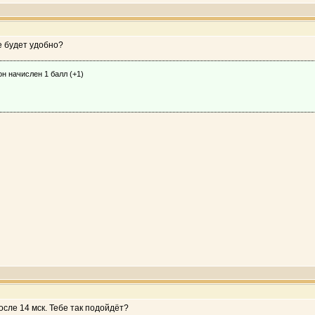
бе будет удобно?
н начислен 1 балл (+1)
после 14 мск. Тебе так подойдёт?