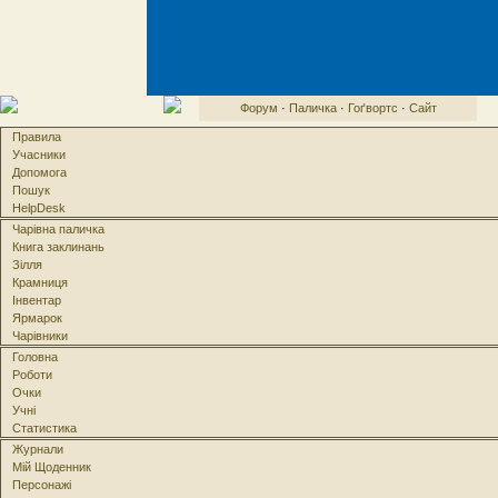
Форум
·
Паличка
·
Гоґвортс
·
Сайт
Правила
Учасники
Допомога
Пошук
HelpDesk
Чарівна паличка
Книга заклинань
Зілля
Крамниця
Інвентар
Ярмарок
Чарівники
Головна
Роботи
Очки
Учні
Статистика
Журнали
Мій Щоденник
Персонажі