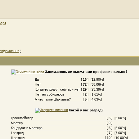
орт
овідомлення
)
Занимаетесь ли шахматами профессионально?
Да
[
16
]
[12.90%]
Нет
[
72
]
[58.06%]
Когда-то ходил, сейчас - нет
[
29
]
[23.39%]
Нет, но собираюсь
[
2
]
[1.61%]
А что такое Шахматы?
[
5
]
[4.03%]
Какой у вас разряд?
Гроссмейстер
[
5
]
[5.00%]
Мастер
[
0
]
Кандидат в мастера
[
5
]
[5.00%]
I розряд
[
7
]
[7.00%]
II розряд
[
10
]
[10.00%]