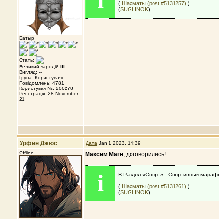
i
(
Шахматы (post #5131257)
)
(
SUGLINOK
)
Батыр
Стать:
Великий чародій
III
Вигляд: --
Група: Користувачі
Повідомлень: 4781
Користувач №: 206278
Реєстрація: 28-November
21
Урфин Джюс
Дата
Jan 1 2023, 14:39
Offline
Максим Магн
, договорились!
i
В Раздел «Спорт» - Спортивный марафо
(
Шахматы (post #5131261)
)
(
SUGLINOK
)