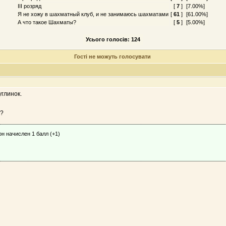
III розряд
[
7
]
[7.00%]
Я не хожу в шахматный клуб, и не занимаюсь шахматами
[
61
]
[61.00%]
А что такое Шахматы?
[
5
]
[5.00%]
Усього голосів: 124
Гості не можуть голосувати
глинок.
й?
н начислен 1 балл (+1)