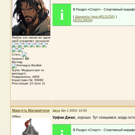
i
В Раздел «Спорт» - Спортивный марафо
(
Шахматы (post #5131255)
)
(
SUGLINOK
)
Любое зло своим же ядом
свой отравляет организм
Стать:
Арканіст
XII
Вигляд:
Група: Модератори та
викладачі
Повідомлень: 4809
Користувач №: 59680
Реєстрація: 22-June 11
Максуть Магинитоли
Дата
Jan 1 2023, 14:33
Offline
Урфин Джюс
, хорошо. Тут спишемся, когда гот
В Раздел «Спорт» - Спортивный марафо