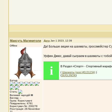
Максуть Магинитоли
Дата
Jan 1 2023, 12:39
Offline
Да! Больше акции на шахматы, гроссмейстер Су
Урфин Джюс, давай сыграем в шахматы с тобо
i
В Раздел «Спорт» - Спортивный марафо
(
Шахматы (post #5131234)
)
(
SUGLINOK
)
Батыр
Стать:
Великий чародій
III
Вигляд: --
Група: Користувачі
Повідомлень: 4781
Користувач №: 206278
Реєстрація: 28-November
21