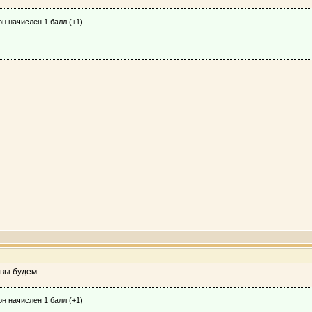
н начислен 1 балл (+1)
овы будем.
н начислен 1 балл (+1)