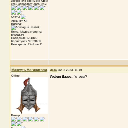
Любое зло своим же ядом
свой отравляет организм
Стать:
Арканіст
XII
Вигляд:
Група: Модератори та
викладачі
Повідомлень: 4809
Користувач №: 59680
Реєстрація: 22-June 11
Максуть Магинитоли
Дата
Jan 2 2023, 11:10
Offline
Урфин Джюс
, Готовы?
Батыр