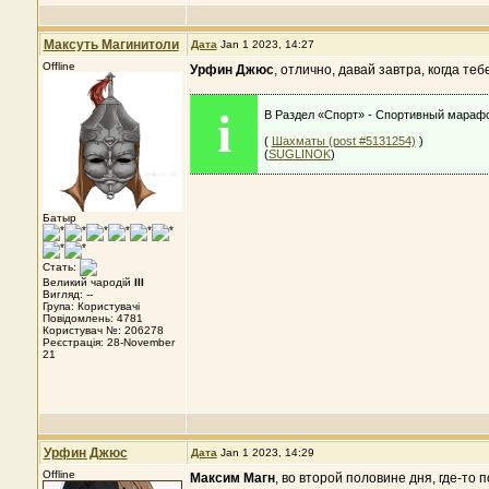
Максуть Магинитоли
Дата
Jan 1 2023, 14:27
Offline
Урфин Джюс
, отлично, давай завтра, когда те
i
В Раздел «Спорт» - Спортивный марафо
(
Шахматы (post #5131254)
)
(
SUGLINOK
)
Батыр
Стать:
Великий чародій
III
Вигляд: --
Група: Користувачі
Повідомлень: 4781
Користувач №: 206278
Реєстрація: 28-November
21
Урфин Джюс
Дата
Jan 1 2023, 14:29
Offline
Максим Магн
, во второй половине дня, где-то 