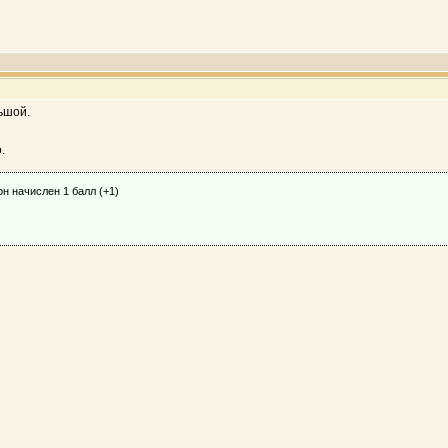
ьшой.
.
н начислен 1 балл (+1)