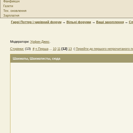
Фанфикшн
Газети
Тех. оновлення
Зарплатня
Гаррі Поттер і чарівний форум
→
Вільні форуми
→
Ваші захоплення
→
Сп
Модератори:
Урфин Джюс
.
Сторінки:
(13)
#
« Перша
...
10
11
[12]
13
(
Перейти до першого непрочитаного п
Шахматы
, Шахматисты, сюда