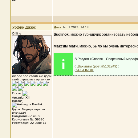
Урфин Джюс
Дата
Jan 1 2023, 14:14
Offline
Suglinok
, можно турнирчик организовать небол
Максим Магн
, можно, было бы очень интересно
i
В Раздел «Спорт» - Спортивный марафо
(
Шахматы (post #5131249)
)
(
SUGLINOK
)
Любое зло своим же ядом
свой отравляет организм
Стать:
Арканіст
XII
Вигляд:
Група: Модератори та
викладачі
Повідомлень: 4809
Користувач №: 59680
Реєстрація: 22-June 11