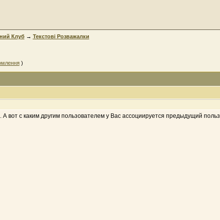
ний Клуб
→
Текстові Розважалки
омлення
)
. А вот с каким другим пользователем у Вас ассоциируется предыдущий поль