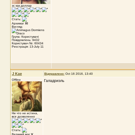
эс как доллар
Стать:
Архимаг
XI
Вигляд:
Група: Користувачі
Повідомлень: 9432
Користувач №: 60434
Реєстрація: 13-July 11
J Kae
Відправлено:
Oct 16 2016, 13:40
Offline
Галадриэль
Ни что не истина,
все дозволенно
Стать:
Великий маг
V