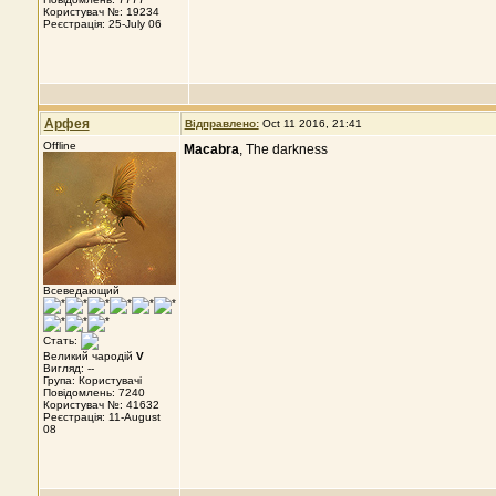
Користувач №: 19234
Реєстрація: 25-July 06
Арфея
Відправлено:
Oct 11 2016, 21:41
Offline
Macabra
, The darkness
Всеведающий
Стать:
Великий чародій
V
Вигляд: --
Група: Користувачі
Повідомлень: 7240
Користувач №: 41632
Реєстрація: 11-August
08