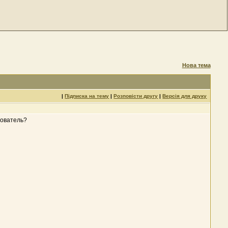
Нова тема
|
Підписка на тему
|
Розповісти другу
|
Версія для друку
зователь?