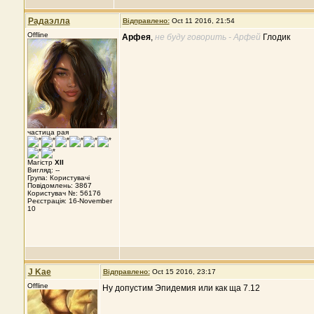
Радаэлла
Відправлено:
Oct 11 2016, 21:54
Offline
Арфея
,
не буду говорить - Арфей
Глодик
частица рая
Магістр
XII
Вигляд: --
Група: Користувачі
Повідомлень: 3867
Користувач №: 56176
Реєстрація: 16-November
10
J Kae
Відправлено:
Oct 15 2016, 23:17
Offline
Ну допустим Эпидемия или как ща 7.12