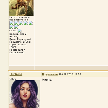
Ни что не истина,
все дозволенно
Стать:
Великий маг
V
Вигляд: --
Група: Користувачі
Повідомлень: 2664
Користувач №:
10069
Реєстрація: 7-
December 05
Huntress
Відправлено:
Oct 16 2016, 12:33
Offline
Мионка