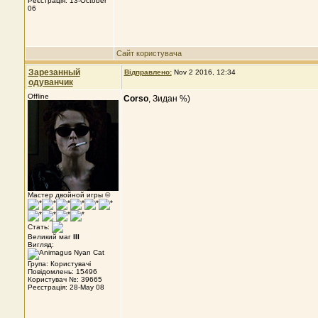
Реєстрація: 13-October
06
Сайт користувача
Зарезанный
Відправлено:
Nov 2 2016, 12:34
одуванчик
Offline
Corso
, Зидан %)
Мастер двойной игры ©
Стать:
Великий маг
III
Вигляд:
Група: Користувачі
Повідомлень: 15496
Користувач №: 39665
Реєстрація: 28-May 08