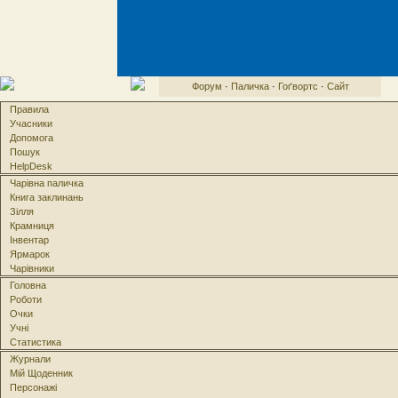
Форум
·
Паличка
·
Гоґвортс
·
Сайт
Правила
Учасники
Допомога
Пошук
HelpDesk
Чарівна паличка
Книга заклинань
Зілля
Крамниця
Інвентар
Ярмарок
Чарівники
Головна
Роботи
Очки
Учні
Статистика
Журнали
Мій Щоденник
Персонажі