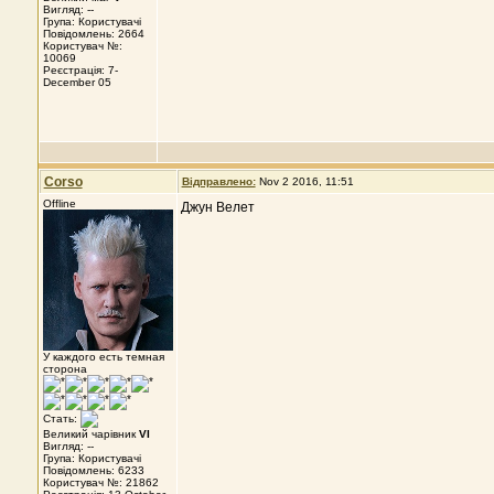
Вигляд: --
Група: Користувачі
Повідомлень: 2664
Користувач №:
10069
Реєстрація: 7-
December 05
Corso
Відправлено:
Nov 2 2016, 11:51
Offline
Джун Велет
У каждого есть темная
сторона
Стать:
Великий чарівник
VI
Вигляд: --
Група: Користувачі
Повідомлень: 6233
Користувач №: 21862