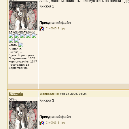
А ось , маєте можливість полюбуватись на книжки з друг
Книжка 1
Приєднаний файл
Cnv0015_1_.jpg
&#12490;&#12490;
Стать:
Анімаг
IX
Вигляд: --
Група: Користувачі
Повідомлень: 1305
Користувач №: 1347
Реєстрація: 13-
September 04
Khrystia
Відправлено:
Feb 14 2005, 06:24
Offline
Книжка 3
Приєднаний файл
Cnv0013_1_.jpg