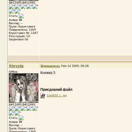
&#12490;&#12490;
Стать:
Анімаг
IX
Вигляд: --
Група: Користувачі
Повідомлень: 1305
Користувач №: 1347
Реєстрація: 13-
September 04
Khrystia
Відправлено:
Feb 14 2005, 06:29
Offline
Книжка 5
Приєднаний файл
Cnv0018_1_.jpg
&#12490;&#12490;
Стать:
Анімаг
IX
Вигляд: --
Група: Користувачі
Повідомлень: 1305