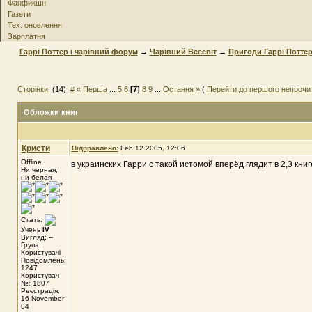
Фанфикшн
Газети
Тех. оновлення
Зарплатня
Гаррі Поттер і чарівний форум
→
Чарівний Всесвіт
→
Пригоди Гаррі Потте
Сторінки:
(14)
#
« Перша
...
5
6
[7]
8
9
...
Остання »
(
Перейти до першого непрочи
Обложки книг
Кристи
Відправлено:
Feb 12 2005, 12:06
Offline
в украинских Гарри с такой истомой вперёд глядит в 2,3 книге..
Ни черная,
ни белая
Стать:
Учень
IV
Вигляд: --
Група:
Користувачі
Повідомлень:
1247
Користувач
№: 1807
Реєстрація:
16-November
04