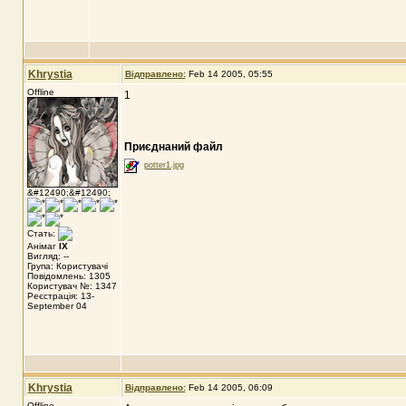
Khrystia
Відправлено:
Feb 14 2005, 05:55
Offline
1
Приєднаний файл
potter1.jpg
&#12490;&#12490;
Стать:
Анімаг
IX
Вигляд: --
Група: Користувачі
Повідомлень: 1305
Користувач №: 1347
Реєстрація: 13-
September 04
Khrystia
Відправлено:
Feb 14 2005, 06:09
Offline