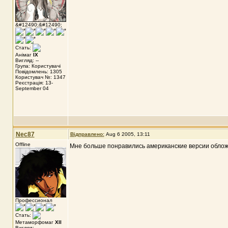
&#12490;&#12490;
Стать:
Анімаг
IX
Вигляд: --
Група: Користувачі
Повідомлень: 1305
Користувач №: 1347
Реєстрація: 13-
September 04
Nec87
Відправлено:
Aug 6 2005, 13:11
Offline
Мне больше понравились американские версии облож
Профессионал
Стать:
Метаморфомаг
XII
Вигляд: --