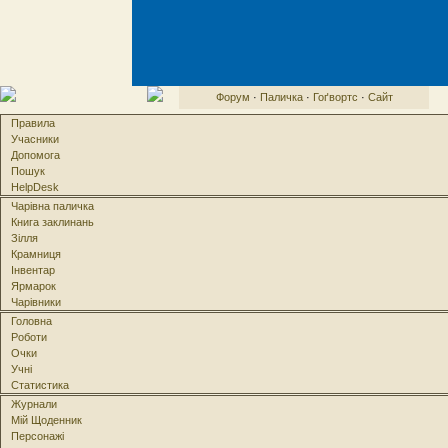
Форум
·
Паличка
·
Гоґвортс
·
Сайт
Правила
Учасники
Допомога
Пошук
HelpDesk
Чарівна паличка
Книга заклинань
Зілля
Крамниця
Інвентар
Ярмарок
Чарівники
Головна
Роботи
Очки
Учні
Статистика
Журнали
Мій Щоденник
Персонажі