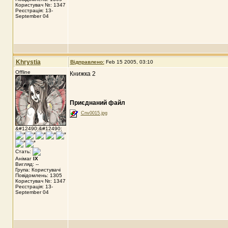
Користувач №: 1347
Реєстрація: 13-
September 04
Khrystia
Відправлено:
Feb 15 2005, 03:10
Offline
Книжка 2
Приєднаний файл
Cnv0015.jpg
&#12490;&#12490;
Стать:
Анімаг
IX
Вигляд: --
Група: Користувачі
Повідомлень: 1305
Користувач №: 1347
Реєстрація: 13-
September 04