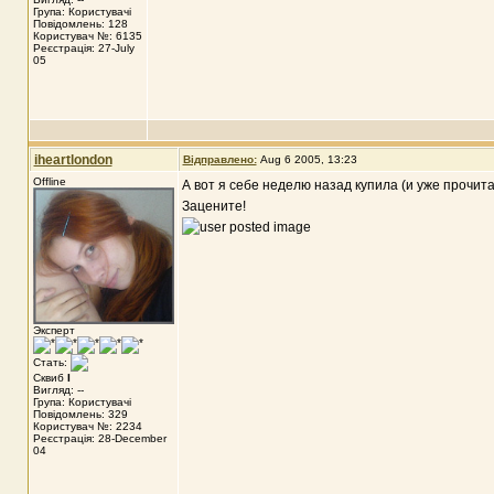
Група: Користувачі
Повідомлень: 128
Користувач №: 6135
Реєстрація: 27-July
05
iheartlondon
Відправлено:
Aug 6 2005, 13:23
Offline
А вот я себе неделю назад купила (и уже прочитал
Зацените!
Эксперт
Стать:
Сквиб
I
Вигляд: --
Група: Користувачі
Повідомлень: 329
Користувач №: 2234
Реєстрація: 28-December
04