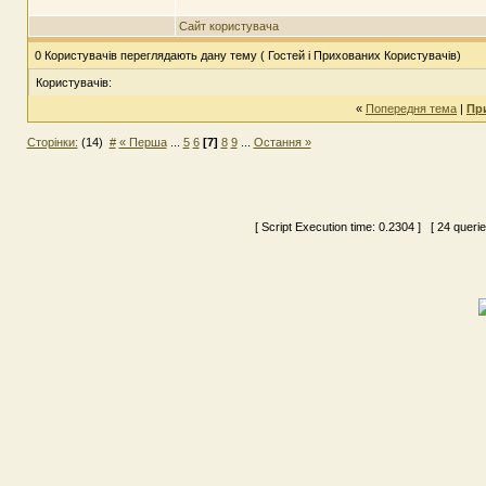
Сайт користувача
0 Користувачів переглядають дану тему ( Гостей і Прихованих Користувачів)
Користувачів:
«
Попередня тема
|
Пр
Сторінки:
(14)
#
« Перша
...
5
6
[7]
8
9
...
Остання »
[ Script Execution time:
0.2304
] [ 24 queri