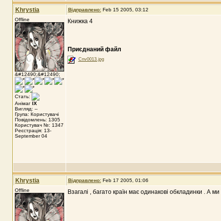
Khrystia
Відправлено:
Feb 15 2005, 03:12
Offline
Книжка 4
Приєднаний файл
Cnv0013.jpg
&#12490;&#12490;
Стать:
Анімаг
IX
Вигляд: --
Група: Користувачі
Повідомлень: 1305
Користувач №: 1347
Реєстрація: 13-
September 04
Khrystia
Відправлено:
Feb 17 2005, 01:06
Offline
Взагалі , багато країн має одинакові обкладинки . А ми о