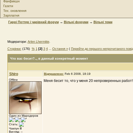
Фанфикшн
Газети
Тех. оновлення
Зарплатня
Гаррі Поттер і чарівний форум
→
Вільні форуми
→
Вільні теми
Модератори:
Arlen Lhermitte
.
Сторінки:
(176)
%
1
[2]
3
4
...
Остання »
(
Перейти до першого непрочитаного пов
Что вас бесит?..
, в данный конкретный момент
Shiro
Відправлено:
Feb 6 2008, 18:19
Offline
Меня бесит то, что у меня 20 непроверенных работ!
Один из Мародеров
Стать:
Чаклун
II
Вигляд: --