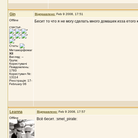
Gin
Відправлено:
Feb 9 2008, 17:51
Offline
Бесит то что я не могу сделать много домашек изза етого 
счастье.
Стать:
Метаморфомаг
XII
Вигляд: --
Група:
Користувачі
Повідомлень:
1793
Користувач №:
13114
Реєстрація: 17-
February 06
Leanna
Відправлено:
Feb 9 2008, 17:57
Offline
Всё бесит. :smel_pirate: