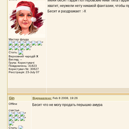
Меня бесят Гарри Поттеровские ники типа Гарри1
хватит, неужели нету никакой фантазии, чтобы 
Бесит и раздражает :-X
Мастер флуда
Стать:
Верховний чародій
X
Вигляд: --
Група: Користувачі
Повідомлень: 31823
Користувач №: 30627
Реєстрація: 23-July 07
Gin
Відправлено:
Feb 8 2008, 19:26
Offline
Бесит что не могу продать перышко амура
счастье.
Стать: