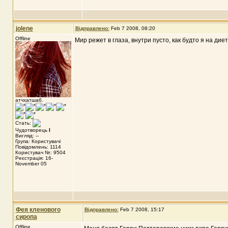
jolene
Відправлено:
Feb 7 2008, 08:20
Offline
Мир режет в глаза, внутри пусто, как будто я на ди
атчхатшаб.
Стать:
Чудотворець
I
Вигляд: --
Група: Користувачі
Повідомлень: 1114
Користувач №: 9504
Реєстрація: 16-
November 05
Фея кленового
Відправлено:
Feb 7 2008, 15:17
сиропа
Offline