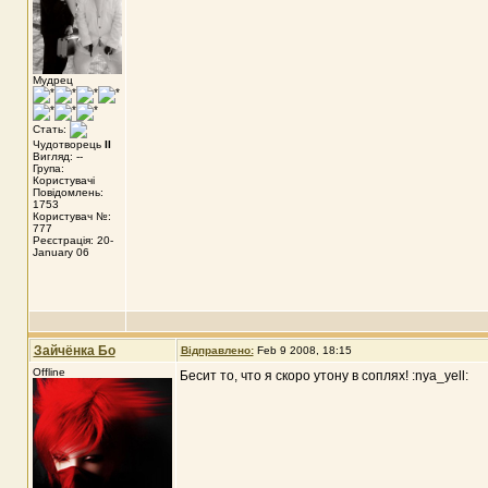
Мудрец
Стать:
Чудотворець
II
Вигляд: --
Група:
Користувачі
Повідомлень:
1753
Користувач №:
777
Реєстрація: 20-
January 06
Зайчёнка Бо
Відправлено:
Feb 9 2008, 18:15
Offline
Бесит то, что я скоро утону в соплях! :nya_yell: