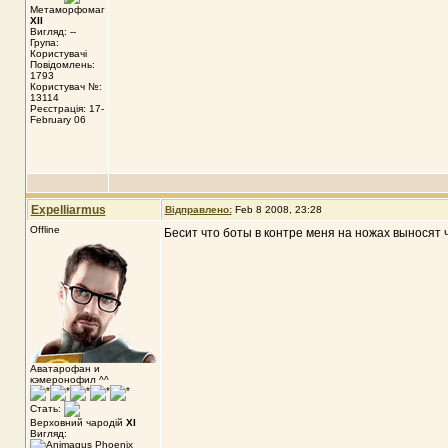
Метаморфомаг
XII
Вигляд: --
Група:
Користувачі
Повідомлень:
1793
Користувач №:
13114
Реєстрація: 17-
February 06
Expelliarmus
Відправлено:
Feb 8 2008, 23:28
Offline
Бесит что боты в контре меня на ножах выносят ч
Аватарофан и
кэмеронофил ^^
Стать:
Верховний чародій
XI
Вигляд: