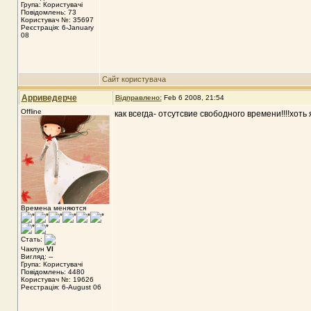
Група: Користувачі
Повідомлень: 73
Користувач №: 35697
Реєстрація: 6-January
08
Сайт користувача
Арриведерче
Відправлено:
Feb 6 2008, 21:54
Offline
как всегда- отсутсвие свободного времени!!!!хоть я
Времена меняются
Стать:
Чаклун
VI
Вигляд: --
Група: Користувачі
Повідомлень: 4480
Користувач №: 19626
Реєстрація: 6-August 06