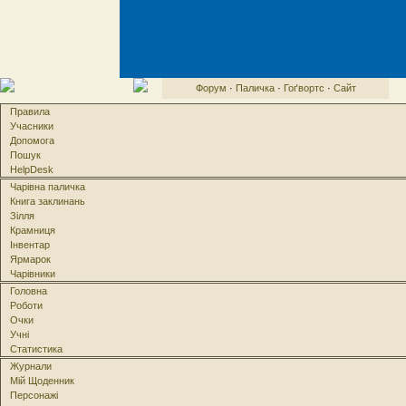
Форум
·
Паличка
·
Гоґвортс
·
Сайт
Правила
Учасники
Допомога
Пошук
HelpDesk
Чарівна паличка
Книга заклинань
Зілля
Крамниця
Інвентар
Ярмарок
Чарівники
Головна
Роботи
Очки
Учні
Статистика
Журнали
Мій Щоденник
Персонажі