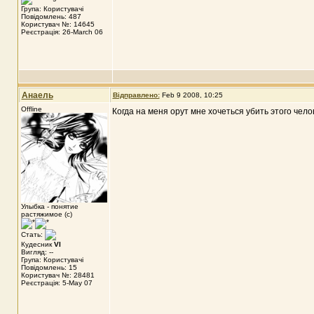
Група: Користувачі
Повідомлень: 487
Користувач №: 14645
Реєстрація: 26-March 06
Анаель
Відправлено:
Feb 9 2008, 10:25
Offline
Когда на меня орут мне хочеться убить этого чело
Улыбка - понятие
растяжимое (с)
Стать:
Кудесник
VI
Вигляд: --
Група: Користувачі
Повідомлень: 15
Користувач №: 28481
Реєстрація: 5-May 07