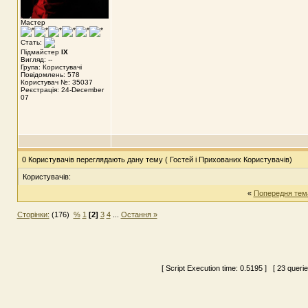
Мастер
Стать:
Підмайстер
IX
Вигляд: --
Група: Користувачі
Повідомлень: 578
Користувач №: 35037
Реєстрація: 24-December
07
0 Користувачів переглядають дану тему ( Гостей і Прихованих Користувачів)
Користувачів:
«
Попередня тем
Сторінки:
(176)
%
1
[2]
3
4
...
Остання »
[ Script Execution time:
0.5195
] [ 23 queri