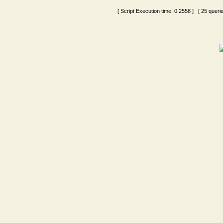
[ Script Execution time:
0.2558
] [ 25 queri