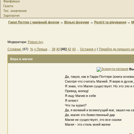
Фанфикшн
Газети
Тех. оновлення
Зарплатня
Гаррі Поттер і чарівний форум
→
Вільні форуми
→
Релігії та вірування
→
М
Модератори:
Poison Ivy
.
Сторінки:
(67)
%
« Перша
...
39
40
[41]
42
43
...
Остання »
(
Перейти до першого н
Вера в магию
Вы
Да, такую, как в Гарри Поттере (книга осно
Смотря что считать Магией. Я верю в духов
Я знаю, что Магия существует. Но это зло и
Превед, мопед!
Я ищу Магию в себе
Я атеист
Что ты курил?
Да, я великий и всемогущий маг, зашел на 
Да, магия это божественный дар
Магии не существует, это все сказки
Магия - это стиль моей жизни