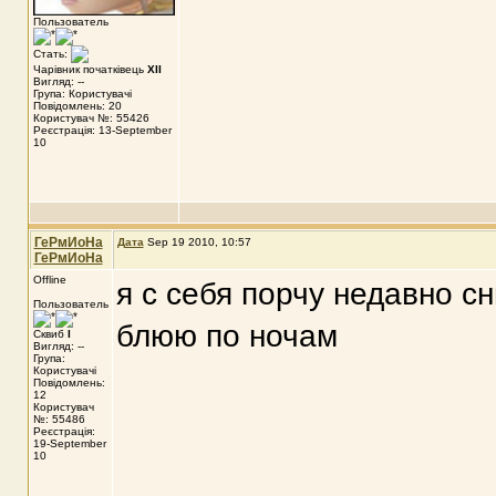
Пользователь
Стать:
Чарівник початківець
XII
Вигляд: --
Група: Користувачі
Повідомлень: 20
Користувач №: 55426
Реєстрація: 13-September
10
ГеРмИоНа
Дата
Sep 19 2010, 10:57
ГеРмИоНа
Offline
я с себя порчу недавно с
Пользователь
блюю по ночам
Сквиб
I
Вигляд: --
Група:
Користувачі
Повідомлень:
12
Користувач
№: 55486
Реєстрація:
19-September
10