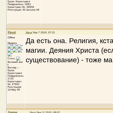
Група: Користувачі
Повідомлень: 2893
Користувач №: 36858
Реєстрація: 30-January 08
Floyd
Дата
Sep 7 2010, 07:21
Offline
Да есть она. Религия, кст
Мудрец
магии. Деяния Христа (ес
существование) - тоже ма
Стать:
Великий маг
I
Вигляд: --
Група:
Користувачі
Повідомлень:
2725
Користувач
№: 47942
Реєстрація:
16-May 09
Дирри
Дата
Sep 11 2010, 09:07