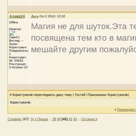
Алика24
Дата
Oct 2 2010, 12:32
Offline
Магия не для шуток.Эта т
Новичок
посвящена тем кто в магию
Сквиб
I
Вигляд: --
Група:
мешайте другим пожалуйс
Користувачі
Повідомлень:
1
Користувач
№: 55642
Реєстрація:
2-October 10
0 Користувачів переглядають дану тему ( Гостей і Прихованих Користувачів)
Користувачів:
«
Попередня 
Сторінки:
(67)
%
« Перша
...
39
40
[41]
42
43
...
Остання »