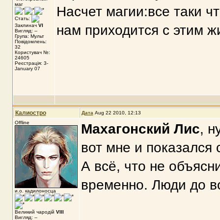
маг
Насчет магии:все таки чт
Стать:
Заклинач
VI
нам приходится с этим ж
Вигляд: --
Група: Мульт
Повідомлень:
32
Користувач №:
24605
Реєстрація: 3-
January 07
Калиостро
Дата
Aug 22 2010, 12:13
Offline
Махагонский Лис
, н
вот мне и показался 
А всё, что не объяс
временно. Люди до в
и.о. кадилоносца
Великий чародій
VIII
Вигляд: --