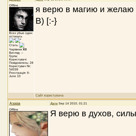
Offline
я верю в магию и желаю 
B) [:-}
Всех убью один
останусь
Стать:
Чарівник
XII
Вигляд: --
Група:
Користувачі
Повідомлень: 28
Користувач №:
54039
Реєстрація: 6-
June 10
Сайт користувача
Азара
Дата
Sep 14 2010, 01:21
Offline
Я верю в духов, сил