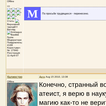
Offline
***
M
По просьбе трудящихся - перенесено.
Стать:
Верховний
чародій
I
Вигляд:
Група:
Модератори
Повідомлень:
4188
Користувач
№: 27940
Реєстрація:
11-April 07
Калиостро
Дата
Aug 15 2010, 13:38
Offline
Конечно, странный во
атеист, я верю в наук
магию как-то не верит