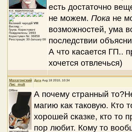
есть достаточно вещ
и.о. кадилоносца
не можем.
Пока
не мо
Великий чародій
VIII
Вигляд: --
возможностей, ума вс
Група: Користувачі
Повідомлень: 2893
Користувач №: 36858
последствии объясни
Реєстрація: 30-January 08
А что касается ГП.. 
хочется отвлечься)
Махагонский
Дата
Aug 18 2010, 10:34
Лис_mult
Offline
А почему странный то?Не
магию как таковую. Кто то
хорошей сказке, кто то п
пор любит. Кому то вооб
чистокровный