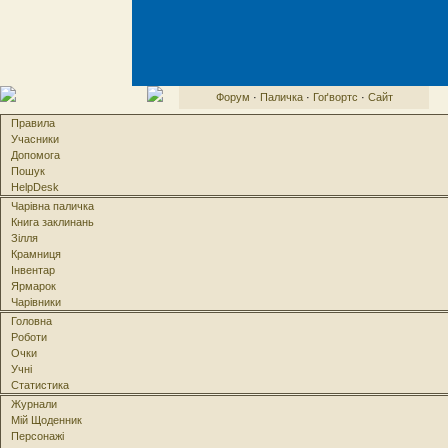
Форум
·
Паличка
·
Гоґвортс
·
Сайт
Правила
Учасники
Допомога
Пошук
HelpDesk
Чарівна паличка
Книга заклинань
Зілля
Крамниця
Інвентар
Ярмарок
Чарівники
Головна
Роботи
Очки
Учні
Статистика
Журнали
Мій Щоденник
Персонажі