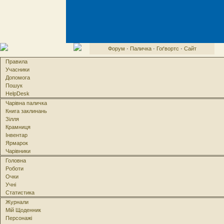
Форум
·
Паличка
·
Гоґвортс
·
Сайт
Правила
Учасники
Допомога
Пошук
HelpDesk
Чарівна паличка
Книга заклинань
Зілля
Крамниця
Інвентар
Ярмарок
Чарівники
Головна
Роботи
Очки
Учні
Статистика
Журнали
Мій Щоденник
Персонажі