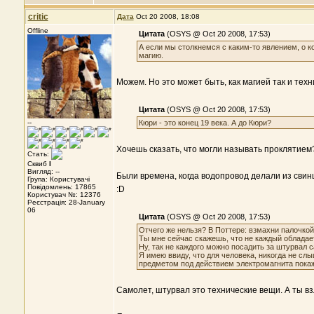
critic
Дата
Oct 20 2008, 18:08
Offline
Цитата
(OSYS @ Oct 20 2008, 17:53)
А если мы столкнемся с каким-то явлением, о 
магию.
Можем. Но это может быть, как магией так и техн
Цитата
(OSYS @ Oct 20 2008, 17:53)
--
Кюри - это конец 19 века. А до Кюри?
Хочешь сказать, что могли называть проклятием?
Стать:
Сквиб
I
Вигляд: --
Были времена, когда водопровод делали из свин
Група: Користувачі
Повідомлень: 17865
:D
Користувач №: 12376
Реєстрація: 28-January
06
Цитата
(OSYS @ Oct 20 2008, 17:53)
Отчего же нельзя? В Поттере: взмахни палочкой,
Ты мне сейчас скажешь, что не каждый обладае
Ну, так не каждого можно посадить за штурвал 
Я имею ввиду, что для человека, никогда не сл
предметом под действием электромагнита пока
Самолет, штурвал это технические вещи. А ты вз