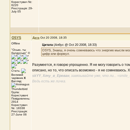
Користувач №:
6220
Реєстрація: 29-
July 05
OSYS
Дата
Oct 20 2008, 18:35
Offline
Цитата
(Албус @ Oct 20 2008, 18:33)
"Осько, ты
OSYS, Знаеш, я очень сомневаюсь что энергию мысли мож
балдосько" ©
цифр или формул.
Разумеется, я говорю упрощенно. Я не могу говорить о том,
описано, но то, что описать возможно - я не сомневаюсь. 
Стать:
Великий
skYY
,
Хочу_в_Ереван
, завязывайте уже, что ли... =smile_
чарівник
X
Ведь есть же личка.
Вигляд:
Група:
Користувачі
Повідомлень:
2914
Користувач
№: 18338
Реєстрація:
27-June 06