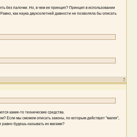
ть без палочки. Но, в чем ее принцип? Принцип в использовании
 Равно, как наука двухсолетней давности не позволяла бы описать
^
уются какие-то технические средства.
м? Если мы сможем описать законы, по которым действует "магия",
е равно будешь называть их магами?