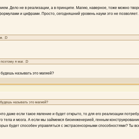
ем. Дело не в реализации, а в принципе. Магию, наверное, тоже можно твори
 формулами и цифрами. Просто, сегодняшний уровень науки это не позволяет.
м. :D
поэтому я маг. :D
ы будешь называть это магией?
ы будешь называть это магией?
, что даже если такое явление и будет открыто, то для его реализации потреб
о тела и мозга. А если мы займемся биоинженерией, генным конструирование
торых будет способен управляться с экстрасенсорными способностями? Ты вс