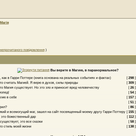
Магія
непрочитаного повідомлення
)
Вы верите в Магию, в паранормальное?
, как в Гарри Поттере (книга основана на реальных событиях и фактах)
[
298
]
то считать Магией. Я верю в духов, силы природы
[
309
]
что Магия существует. Но это зло и приносит вред человечеству
[
26
]
мопед!
[
54
]
гию в себе
[
157
]
[
51
]
урил?
[
86
]
ликий и всемогущий маг, зашел на сайт посвященный моему другу Гарри Поттеру
[
155
]
я это божественный дар
[
112
]
существует, это все сказки
[
58
]
то стиль моей жизни
[
138
]