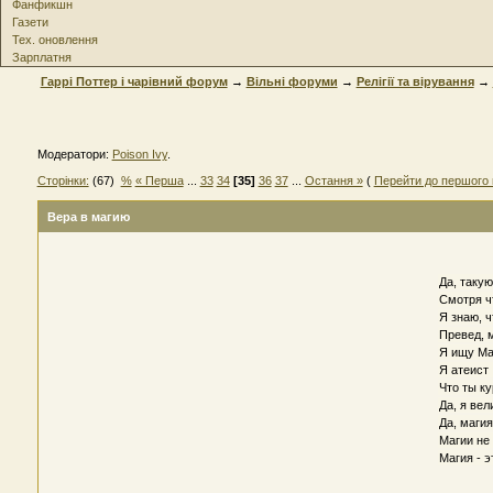
Фанфикшн
Газети
Тех. оновлення
Зарплатня
Гаррі Поттер і чарівний форум
→
Вільні форуми
→
Релігії та вірування
→
Модератори:
Poison Ivy
.
Сторінки:
(67)
%
« Перша
...
33
34
[35]
36
37
...
Остання »
(
Перейти до першого 
Вера в магию
Да, такую
Смотря ч
Я знаю, 
Превед, 
Я ищу Ма
Я атеист
Что ты к
Да, я ве
Да, маги
Магии не 
Магия - э