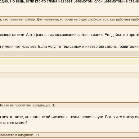
одно. Но ведь, если кто-то слона назовет бегемотом, слон бегемотом не станет
т, это такой же прибор. Для человека, который не будет разбираться, как работает приб
конов оптики. Артефакт на использовании законов магии. Его действие прот
и у меня нет крыльев. Если могу, то тем самым я низвергаю законы гравитации 
 это не проклятие, а радиация. :D
о нечто такое, что пока не объяснено с точки зрения науки. Вот о чем я хочу 
итаться магией.
самолета и штурвала. :D