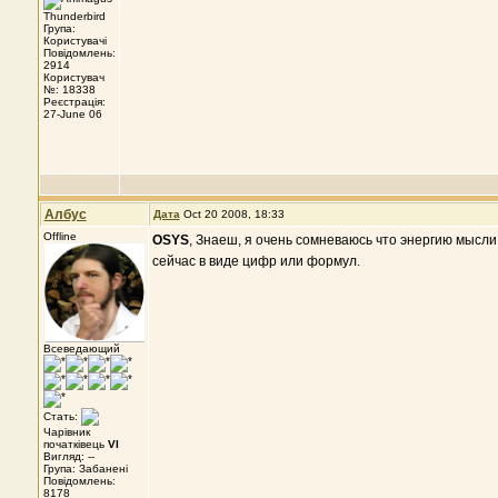
Група:
Користувачі
Повідомлень:
2914
Користувач
№: 18338
Реєстрація:
27-June 06
Албус
Дата
Oct 20 2008, 18:33
Offline
OSYS
, Знаеш, я очень сомневаюсь что энергию мысл
сейчас в виде цифр или формул.
Всеведающий
Стать:
Чарівник
початківець
VI
Вигляд: --
Група: Забанені
Повідомлень:
8178