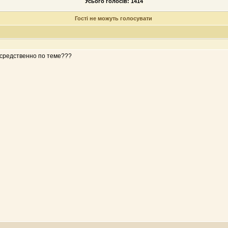
Усього голосів: 1414
Гості не можуть голосувати
средственно по теме???