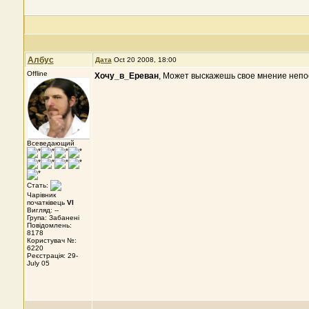
Албус
Дата
Oct 20 2008, 18:00
Offline
Хочу_в_Ереван
, Может выскажешь свое мнение непо
Всеведающий
Стать:
Чарівник
початківець
VI
Вигляд: --
Група: Забанені
Повідомлень:
8178
Користувач №:
6220
Реєстрація: 29-
July 05