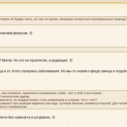
котором не будем знать, но тем не менее, имеющее конкретную материальную природу?
ическим фокусом. :D
 Могли. Но это не проклятие, а радиация. :D
ца и от этого случались заболевания. Но мы-то знаем о вреде свинца и по
 как положено, произнеси положенные слова - вот и тебе и вся магия.
т магическим даром.
самолета, не каждый может стать инженером и ученым. Что с того?
ышавшего про реакции ядерного распада, лучевая болезнь покажется порчей. Для чело
жется телекинезом.
лети без самолета и штурвала. :D