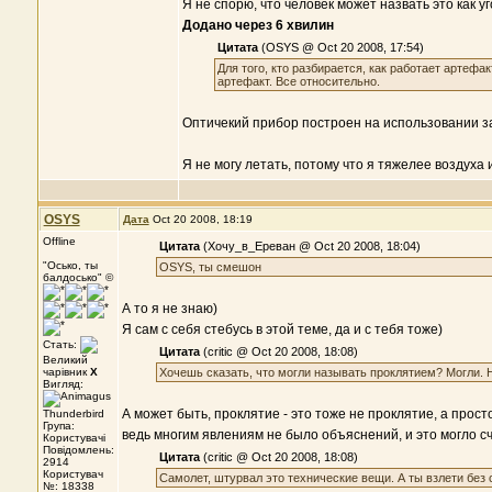
Я не спорю, что человек может назвать это как уг
Додано через 6 хвилин
Цитата
(OSYS @ Oct 20 2008, 17:54)
Для того, кто разбирается, как работает артефак
артефакт. Все относительно.
Оптичекий прибор построен на использовании за
Я не могу летать, потому что я тяжелее воздуха 
OSYS
Дата
Oct 20 2008, 18:19
Offline
Цитата
(Хочу_в_Ереван @ Oct 20 2008, 18:04)
"Осько, ты
OSYS, ты смешон
балдосько" ©
А то я не знаю)
Я сам с себя стебусь в этой теме, да и с тебя тоже)
Стать:
Цитата
(critic @ Oct 20 2008, 18:08)
Великий
чарівник
X
Хочешь сказать, что могли называть проклятием? Могли. Но
Вигляд:
А может быть, проклятие - это тоже не проклятие, а прост
Група:
ведь многим явлениям не было объяснений, и это могло сч
Користувачі
Повідомлень:
Цитата
(critic @ Oct 20 2008, 18:08)
2914
Користувач
Самолет, штурвал это технические вещи. А ты взлети без 
№: 18338