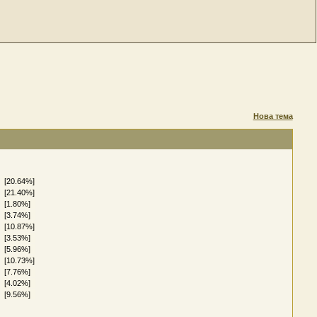
Нова тема
[20.64%]
[21.40%]
[1.80%]
[3.74%]
[10.87%]
[3.53%]
[5.96%]
[10.73%]
[7.76%]
[4.02%]
[9.56%]