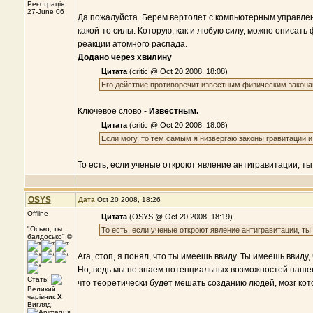
Реєстрація:
27-June 06
Да пожалуйста. Берем вертолет с компьютерным управлени
какой-то силы. Которую, как и любую силу, можно описать
реакции атомного распада.
Додано через хвилину
Цитата
(critic @ Oct 20 2008, 18:08)
Его действие противоречит известным физическим закона
Ключевое слово -
Известным.
Цитата
(critic @ Oct 20 2008, 18:08)
Если могу, то тем самым я низвергаю законы гравитации и 
То есть, если ученые откроют явление антигравитации, т
OSYS
Дата
Oct 20 2008, 18:26
Offline
Цитата
(OSYS @ Oct 20 2008, 18:19)
"Осько, ты
То есть, если ученые откроют явление антигравитации, т
балдосько" ©
Ага, стоп, я понял, что ты имеешь ввиду. Ты имеешь ввиду
Но, ведь мы не знаем потенциальных возможностей нашег
Стать:
что теоретически будет мешать созданию людей, мозг ко
Великий
чарівник
X
Вигляд: