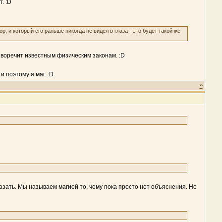
. :D
ор, и который его раньше никогда не видел в глаза - это будет такой же
иворечит известным физическим законам. :D
и поэтому я маг. :D
^
сказать. Мы называем магией то, чему пока просто нет объяснения. Но