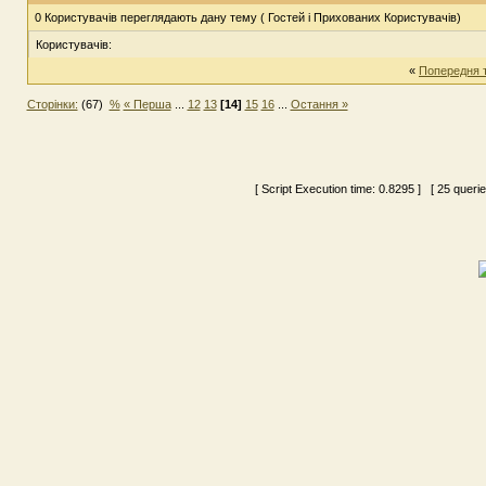
0 Користувачів переглядають дану тему ( Гостей і Прихованих Користувачів)
Користувачів:
«
Попередня 
Сторінки:
(67)
%
« Перша
...
12
13
[14]
15
16
...
Остання »
[ Script Execution time:
0.8295
] [ 25 queri