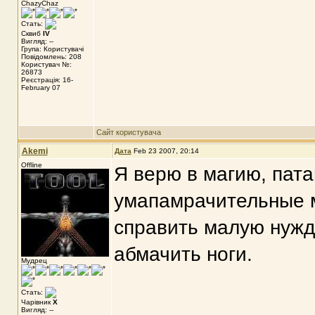
ChazyChaz
Стать:
Сквиб
IV
Вигляд: --
Група: Користувачі
Повідомлень: 208
Користувач №:
26873
Реєстрація: 16-
February 07
Сайт користувача
Akemi
Дата
Feb 23 2007, 20:14
Offline
Я верю в магию, пата
умапамрачительные м
справить малую нужду
абмачить ноги.
Мудрец
Стать:
Чарівник
X
Вигляд: --