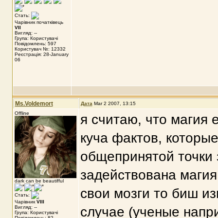
Стать:
Чарівник початківець
VII
Вигляд: --
Група: Користувачі
Повідомлень: 597
Користувач №: 12332
Реєстрація: 28-January
06
Ms.Voldemort
Дата
Mar 2 2007, 13:15
Offline
я считаю, что магия 
куча фактов, которы
общепринятой точки 
задействована магия.
dark can be beautifful
свои мозги то биш и
Стать:
Чарівник
VIII
Вигляд: --
случае (ученые напри
Група: Користувачі
Повідомлень: 82