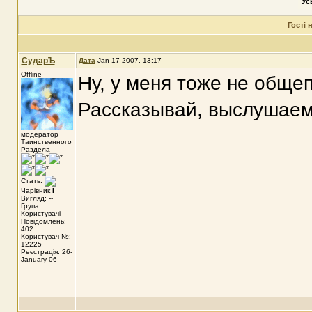
Ус
Гості
СударЪ
Дата
Jan 17 2007, 13:17
Offline
Ну, у меня тоже не общеп
Рассказывай, выслушаем 
модератор
Таинственного
Раздела
Стать:
Чарівник
I
Вигляд: --
Група:
Користувачі
Повідомлень:
402
Користувач №:
12225
Реєстрація: 26-
January 06