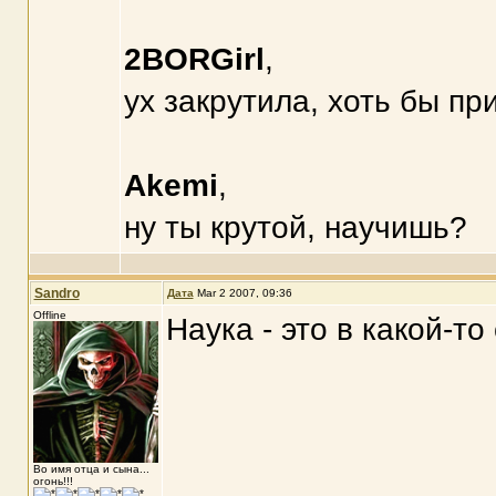
2BORGirl
,
ух закрутила, хоть бы пр
Akemi
,
ну ты крутой, научишь?
Sandro
Дата
Mar 2 2007, 09:36
Offline
Наука - это в какой-то
Во имя отца и сына...
огонь!!!