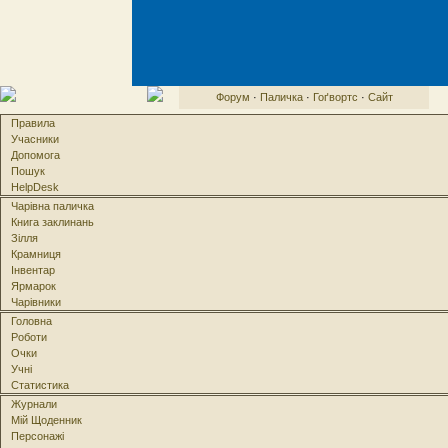
Форум
·
Паличка
·
Гоґвортс
·
Сайт
Правила
Учасники
Допомога
Пошук
HelpDesk
Чарівна паличка
Книга заклинань
Зілля
Крамниця
Інвентар
Ярмарок
Чарівники
Головна
Роботи
Очки
Учні
Статистика
Журнали
Мій Щоденник
Персонажі