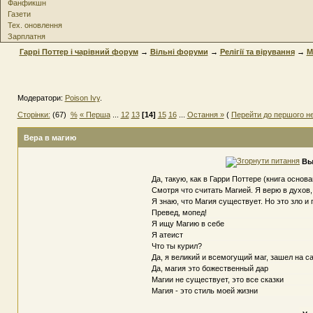
Фанфикшн
Газети
Тех. оновлення
Зарплатня
Гаррі Поттер і чарівний форум
→
Вільні форуми
→
Релігії та вірування
→
М
Модератори:
Poison Ivy
.
Сторінки:
(67)
%
« Перша
...
12
13
[14]
15
16
...
Остання »
(
Перейти до першого н
Вера в магию
Вы
Да, такую, как в Гарри Поттере (книга осно
Смотря что считать Магией. Я верю в духов
Я знаю, что Магия существует. Но это зло и
Превед, мопед!
Я ищу Магию в себе
Я атеист
Что ты курил?
Да, я великий и всемогущий маг, зашел на 
Да, магия это божественный дар
Магии не существует, это все сказки
Магия - это стиль моей жизни