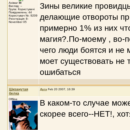
Анімаг
III
Зины великие провидцы 
Вигляд: --
Група: Користувачі
Повідомлень: 44
делающие отвороты при
Користувач №: 9209
Реєстрація: 8-
November 05
примерно 1% из них что
магия?.По-моему , во-
чего люди боятся и не 
моет существовать не 
ошибаться
Шизанутая
Дата
Feb 20 2007, 16:39
белка
Offline
В каком-то случае може
скорее всего--НЕТ!, хот