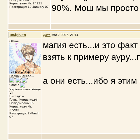
Користувач №: 24921
90%. Мош мы просто 
Реєстрація: 10-January 07
un4given
Дата
Mar 2 2007, 21:14
Offline
магия есть...и это факт
взять к примеру ауру..
Падший ангел...
а они есть...ибо я эти
Стать:
Чарівник початківець
VII
Вигляд: --
Група: Користувачі
Повідомлень: 89
Користувач №:
27299
Реєстрація: 2-March
07