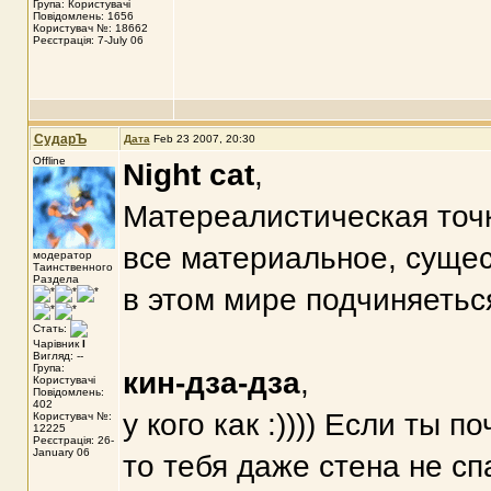
Група: Користувачі
Повідомлень: 1656
Користувач №: 18662
Реєстрація: 7-July 06
СударЪ
Дата
Feb 23 2007, 20:30
Offline
Night cat
,
Матереалистическая точк
все материальное, сущес
модератор
Таинственного
Раздела
в этом мире подчиняеться
Стать:
Чарівник
I
Вигляд: --
Група:
кин-дза-дза
,
Користувачі
Повідомлень:
402
у кого как :)))) Если ты
Користувач №:
12225
Реєстрація: 26-
January 06
то тебя даже стена не спа