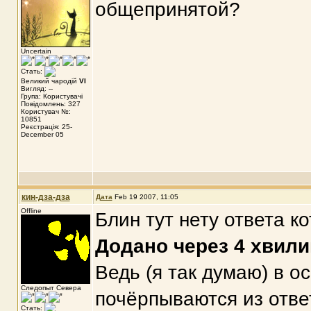
общепринятой?
Uncertain
Стать:
Великий чародій
VI
Вигляд: --
Група: Користувачі
Повідомлень: 327
Користувач №:
10851
Реєстрація: 25-
December 05
кин-дза-дза
Дата
Feb 19 2007, 11:05
Offline
Блин тут нету ответа к
Додано через 4 хвили
Ведь (я так думаю) в о
Следопыт Севера
почёрпываются из отве
Стать: