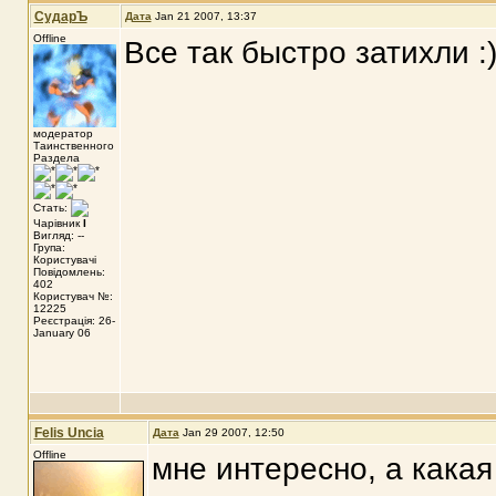
СударЪ
Дата
Jan 21 2007, 13:37
Offline
Все так быстро затихли :)
модератор
Таинственного
Раздела
Стать:
Чарівник
I
Вигляд: --
Група:
Користувачі
Повідомлень:
402
Користувач №:
12225
Реєстрація: 26-
January 06
Felis Uncia
Дата
Jan 29 2007, 12:50
Offline
мне интересно, а какая