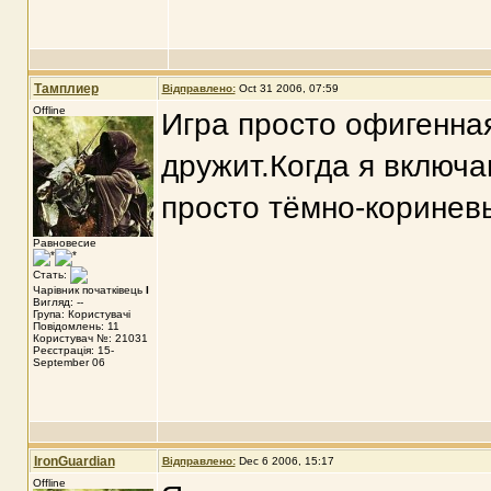
Тамплиер
Відправлено:
Oct 31 2006, 07:59
Offline
Игра просто офигенная
дружит.Когда я включа
просто тёмно-коринев
Равновесие
Стать:
Чарівник початківець
I
Вигляд: --
Група: Користувачі
Повідомлень: 11
Користувач №: 21031
Реєстрація: 15-
September 06
IronGuardian
Відправлено:
Dec 6 2006, 15:17
Offline