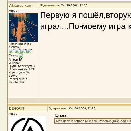
Akitarou-kun
Відправлено:
Oct 29 2006, 22:35
Offline
Первую я пошёл,вторую
играл...По-моему игра 
[lost in another's
dreams]
Стать:
Анімаг
IV
Вигляд: --
Група: Користувачі
Повідомлень: 173
Користувач №:
21646
Реєстрація: 5-
October 06
DE-RAIN
Відправлено:
Oct 30 2006, 11:13
Offline
Цитата
Хотя честно говоря мне это название даже больше