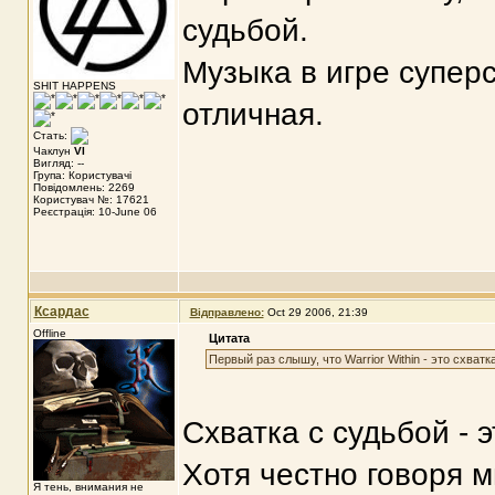
судьбой.
Музыка в игре суперс
SHIT HAPPENS
отличная.
Стать:
Чаклун
VI
Вигляд: --
Група: Користувачі
Повідомлень: 2269
Користувач №: 17621
Реєстрація: 10-June 06
Ксардас
Відправлено:
Oct 29 2006, 21:39
Offline
Цитата
Первый раз слышу, что Warrior Within - это схватк
Схватка с судьбой - 
Хотя честно говоря 
Я тень, внимания не