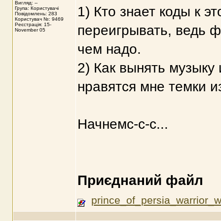
Вигляд: --
1) Кто знает коды к эт
Група: Користувачі
Повідомлень: 283
Користувач №: 9469
Реєстрація: 15-
переигрывать, ведь 
November 05
чем надо.
2) Как вынять музыку 
нравятся мне темки и
Начнемс-с-с...
Приєднаний файл
prince_of_persia_warrior_w