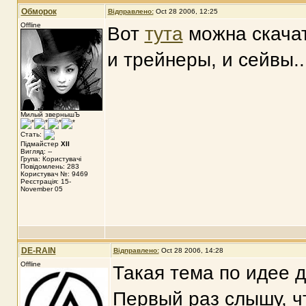
Обморок
Відправлено:
Oct 28 2006, 12:25
Offline
Вот
тута
можна скачат
и трейнеры, и сейвы..
Милый звернышЪ
Стать:
Підмайстер
XII
Вигляд: --
Група: Користувачі
Повідомлень: 283
Користувач №: 9469
Реєстрація: 15-
November 05
DE-RAIN
Відправлено:
Oct 28 2006, 14:28
Offline
Такая тема по идее д
Первый раз слышу, что