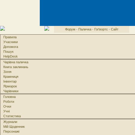
Форум
·
Паличка
·
Гоґвортс
·
Сайт
Правила
Учасники
Допомога
Пошук
HelpDesk
Чарівна паличка
Книга заклинань
Зілля
Крамниця
Інвентар
Ярмарок
Чарівники
Головна
Роботи
Очки
Учні
Статистика
Журнали
Мій Щоденник
Персонажі