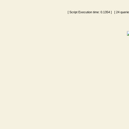
[ Script Execution time:
0.1354
] [ 24 queri