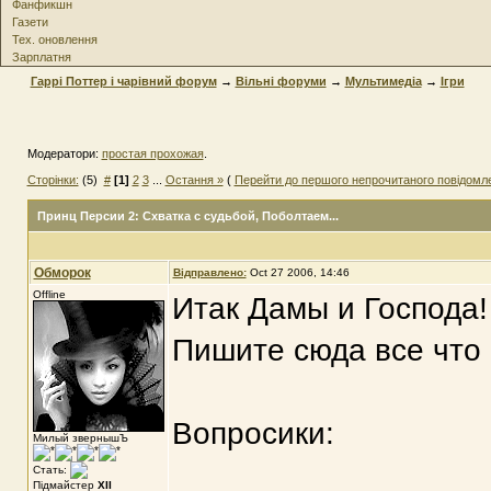
Фанфикшн
Газети
Тех. оновлення
Зарплатня
Гаррі Поттер і чарівний форум
→
Вільні форуми
→
Мультимедіа
→
Ігри
Модератори:
простая прохожая
.
Сторінки:
(5)
#
[1]
2
3
...
Остання »
(
Перейти до першого непрочитаного повідомл
Принц Персии 2: Схватка с судьбой
, Поболтаем...
Обморок
Відправлено:
Oct 27 2006, 14:46
Offline
Итак Дамы и Господа!
Пишите сюда все что 
Вопросики:
Милый звернышЪ
Стать:
Підмайстер
XII