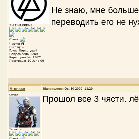
Не знаю, мне больше
переводить его не ну
SHIT HAPPENS
Стать:
Чаклун
VI
Вигляд: --
Група: Користувачі
Повідомлень: 2269
Користувач №: 17621
Реєстрація: 10-June 06
Armouer
Відправлено:
Oct 30 2006, 13:29
Offline
Прошол все 3 чясти. лё
Эксперт
Стать: