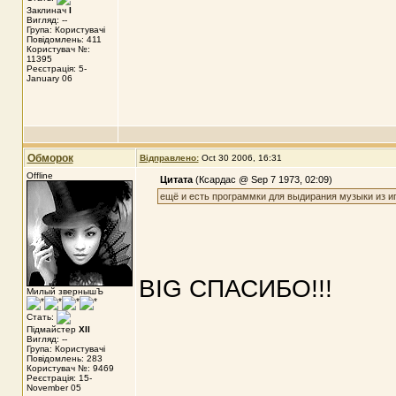
Заклинач
I
Вигляд: --
Група: Користувачі
Повідомлень: 411
Користувач №:
11395
Реєстрація: 5-
January 06
Обморок
Відправлено:
Oct 30 2006, 16:31
Offline
Цитата
(Ксардас @ Sep 7 1973, 02:09)
ещё и есть программки для выдирания музыки из игры
BIG СПАСИБО!!!
Милый звернышЪ
Стать:
Підмайстер
XII
Вигляд: --
Група: Користувачі
Повідомлень: 283
Користувач №: 9469
Реєстрація: 15-
November 05