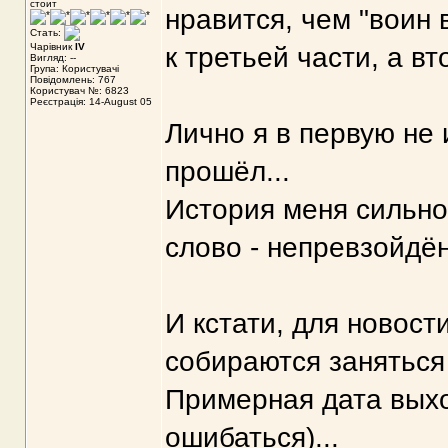
стоит
нравится, чем "воин в
Стать:
Чарівник
IV
к третьей части, а вто
Вигляд: --
Група: Користувачі
Повідомлень: 767
Користувач №: 6823
Реєстрація: 14-August 05
Лично я в первую не 
прошёл...
История меня сильно
слово - непревзойдённ
И кстати, для новости
собираются заняться
Примерная дата выход
ошибаться)...