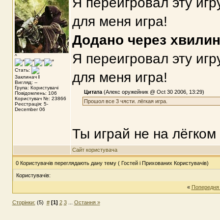
Я переигровал эту игр
для меня игра!
Додано через хвили
Я переигровал эту игр
^
Стать:
для меня игра!
Заклинач
I
Вигляд: --
Група: Користувачі
Цитата
(Алекс оружейник @ Oct 30 2006, 13:29)
Повідомлень: 106
Користувач №: 23866
Прошол все 3 чясти. лёгкая игра.
Реєстрація: 5-
December 06
Ты играй не на лёгком
Сайт користувача
0 Користувачів переглядають дану тему ( Гостей і Прихованих Користувачів)
Користувачів:
«
Попередня
Сторінки:
(5)
#
[1]
2
3
...
Остання »