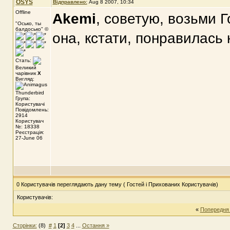
OSYS
Відправлено:
Aug 8 2007, 10:34
Offline
Akemi
, советую, возьми 
"Осько, ты
балдосько" ©
она, кстати, понравилась 
Стать:
Великий
чарівник
X
Вигляд:
Група:
Користувачі
Повідомлень:
2914
Користувач
№: 18338
Реєстрація:
27-June 06
0 Користувачів переглядають дану тему ( Гостей і Прихованих Користувачів)
Користувачів:
«
Попередня
Сторінки:
(8)
#
1
[2]
3
4
...
Остання »