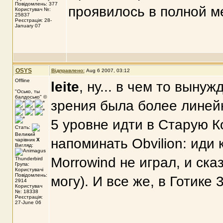
Повідомлень: 377
проявилось в полной ме
Користувач №:
25837
Реєстрація: 28-
January 07
OSYS
Відправлено:
Aug 6 2007, 03:12
Offline
leite
, ну... в чем то вынуж
"Осько, ты
балдосько" ©
зрения была более линейн
5 уровне идти в Старую К
Стать:
Великий
напоминать Obvilion: иди 
чарівник
X
Вигляд:
Morrowind не играл, и ска
Група:
Користувачі
Повідомлень:
могу). И все же, в Готике
2914
Користувач
№: 18338
Реєстрація:
27-June 06