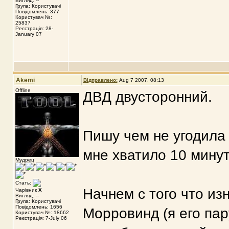
Вигляд: --
Група: Користувачі
Повідомлень: 377
Користувач №:
25837
Реєстрація: 28-
January 07
Akemi
Відправлено:
Aug 7 2007, 08:13
Offline
ДВД двусторонний.
Пишу чем не угодила 
мне хватило 10 минут
Мудрец
Стать:
Начнем с того что из
Чарівник
X
Вигляд: --
Група: Користувачі
Повідомлень: 1656
Морровинд (я его пар
Користувач №: 18662
Реєстрація: 7-July 06