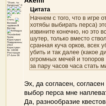
Akemi
"Осько, ты
балдосько" ©
Цитата
Начнем с того, что в игре 
Стать:
хотябы выбирать перса) эт
Великий
чарівник
X
Вигляд:
извините конечно, но это в
шутер, только вместо ствол
Група:
Користувачі
Повідомлень:
сранная куча орков, всех у
2914
Користувач
№: 18338
убить и так далее (какое д
Реєстрація:
27-June 06
огромных мечей и топоров 
за пару часов часа стать 
Эх, да согласен, согласен 
выбор перса мне наплеват
Да, разнообразие квестов 