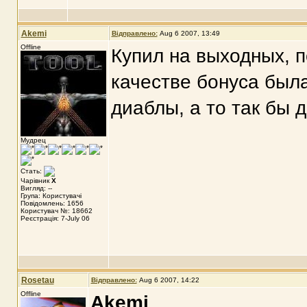
Akemi
Відправлено:
Aug 6 2007, 13:49
Offline
Купил на выходных, 
качестве бонуса была
диаблы, а то так бы 
Мудрец
Стать:
Чарівник
X
Вигляд: --
Група: Користувачі
Повідомлень: 1656
Користувач №: 18662
Реєстрація: 7-July 06
Rosetau
Відправлено:
Aug 6 2007, 14:22
Offline
Akemi
,