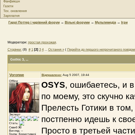
Фанфикшн
Газети
Тех. оновлення
Зарплатня
Гаррі Поттер і чарівний форум
→
Вільні форуми
→
Мультимедіа
→
Ігри
Модератори:
простая прохожая
.
Сторінки:
(8)
#
1
[2]
3
4
...
Остання »
(
Перейти до першого непрочитаного повідо
Gothic 3
, ...
Voronwe
Відправлено:
Aug 5 2007, 19:44
Offline
OSYS
, ошибаетесь, и в
по моему, это скучно ка
Прелесть Готики в том,
Эксперт
постпенно идешь к сво
Стать:
Сквиб
XI
Просто в третьей част
Вигляд: --
Група: Користувачі