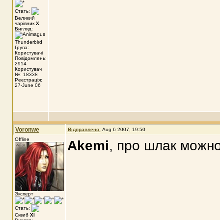
Стать:
Великий
чарівник
X
Вигляд:
Група:
Користувачі
Повідомлень:
2914
Користувач
№: 18338
Реєстрація:
27-June 06
Voronwe
Відправлено:
Aug 6 2007, 19:50
Offline
Akemi
, про шлак можн
Эксперт
Стать:
Сквиб
XI