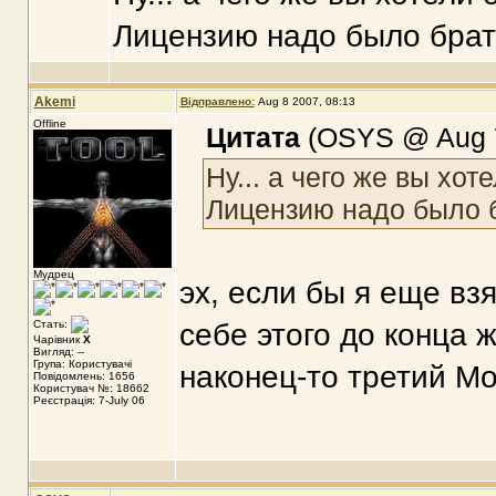
Лицензию надо было брат
Akemi
Відправлено:
Aug 8 2007, 08:13
Offline
Цитата
(OSYS @ Aug 7
Ну... а чего же вы хот
Лицензию надо было б
Мудрец
эх, если бы я еще вз
Стать:
себе этого до конца 
Чарівник
X
Вигляд: --
Група: Користувачі
наконец-то третий Мо
Повідомлень: 1656
Користувач №: 18662
Реєстрація: 7-July 06