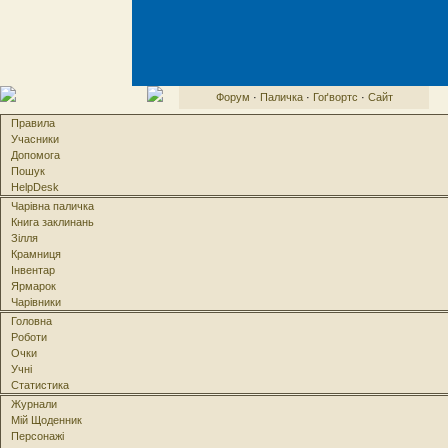
Форум
·
Паличка
·
Гоґвортс
·
Сайт
Правила
Учасники
Допомога
Пошук
HelpDesk
Чарівна паличка
Книга заклинань
Зілля
Крамниця
Інвентар
Ярмарок
Чарівники
Головна
Роботи
Очки
Учні
Статистика
Журнали
Мій Щоденник
Персонажі