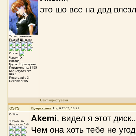
это шо все на двд влез
Телохранитель
Рыжей Шизы(с)
Стать:
Чаклун
X
Вигляд: --
Група: Користувачі
Повідомлень: 3455
Користувач №:
9923
Реєстрація: 3-
December 05
Сайт користувача
OSYS
Відправлено:
Aug 6 2007, 16:21
Offline
Akemi
, видел я этот диск..
"Осько, ты
балдосько" ©
Чем она хоть тебе не уго