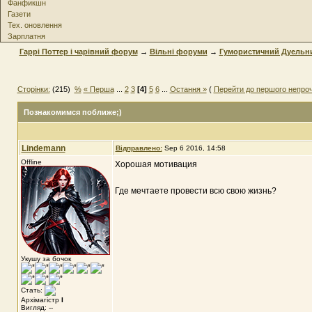
Фанфикшн
Газети
Тех. оновлення
Зарплатня
Гаррі Поттер і чарівний форум
→
Вільні форуми
→
Гумористичний Дуельн
Сторінки:
(215)
%
« Перша
...
2
3
[4]
5
6
...
Остання »
(
Перейти до першого непро
Познакомимся поближе;)
Lindemann
Відправлено:
Sep 6 2016, 14:58
Offline
Хорошая мотивация
Где мечтаете провести всю свою жизнь?
Укушу за бочок
Стать:
Архімагістр
I
Вигляд: --