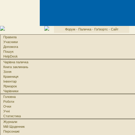
Форум
·
Паличка
·
Гоґвортс
·
Сайт
Правила
Учасники
Допомога
Пошук
HelpDesk
Чарівна паличка
Книга заклинань
Зілля
Крамниця
Інвентар
Ярмарок
Чарівники
Головна
Роботи
Очки
Учні
Статистика
Журнали
Мій Щоденник
Персонажі