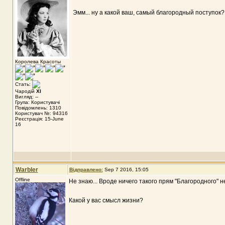
Эмм... ну а какой ваш, самый благородный поступок?
Королева Красоты
Стать:
Чародій
XI
Вигляд: --
Група: Користувачі
Повідомлень: 1310
Користувач №: 94316
Реєстрація: 15-June
16
Warbler
Відправлено:
Sep 7 2016, 15:05
Offline
Не знаю... Вроде ничего такого прям "Благородного" 
Какой у вас смысл жизни?