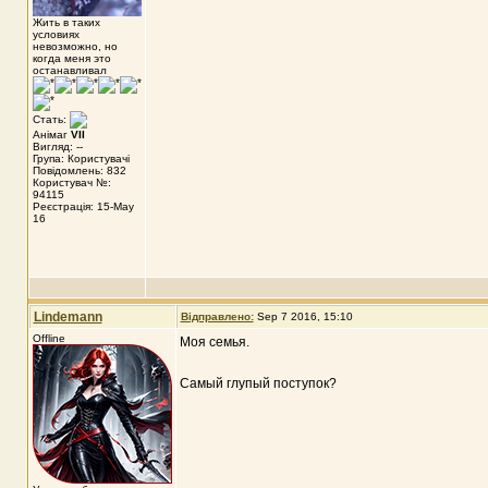
Жить в таких
условиях
невозможно, но
когда меня это
останавливал
Стать:
Анімаг
VII
Вигляд: --
Група: Користувачі
Повідомлень: 832
Користувач №:
94115
Реєстрація: 15-May
16
Lindemann
Відправлено:
Sep 7 2016, 15:10
Offline
Моя семья.
Самый глупый поступок?