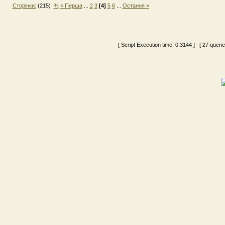
Сторінки:
(215)
%
« Перша
...
2
3
[4]
5
6
...
Остання »
[ Script Execution time:
0.3144
] [ 27 queri