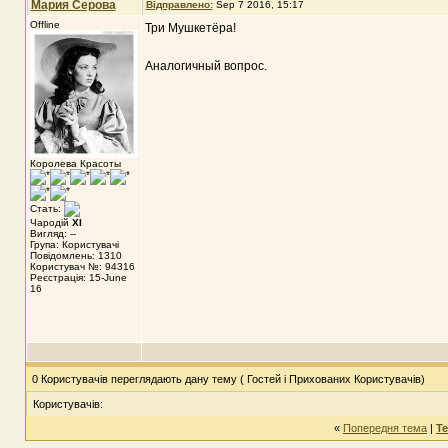
Мария Серова
Відправлено:
Sep 7 2016, 15:17
Offline
Три Мушкетёра!
Аналогичный вопрос.
Королева Красоты
Стать:
Чародій
XI
Вигляд: --
Група: Користувачі
Повідомлень: 1310
Користувач №: 94316
Реєстрація: 15-June
16
0 Користувачів переглядають дану тему ( Гостей і Прихованих Користувачів)
Користувачів:
«
Попередня тема
|
Т