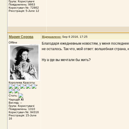
Група: Користувачі
Повідомлень: 9863
Користувач №: 72862
Реєстрація: 5-June 12
Мария Серова
Відправлено:
Sep 6 2016, 17:25
Offline
Благодаря ежедневным новостям, у меня последнее 
не осталось. Так что, мой ответ: волшебная страна, 
Ну а где вы мечтали бы жить?
Королева Красоты
Стать:
Чародій
XI
Вигляд: --
Група: Користувачі
Повідомлень: 1310
Користувач №: 94316
Реєстрація: 15-June
16