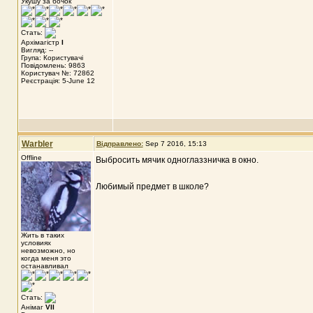
Укушу за бочок
Стать:
Архімагістр
I
Вигляд: --
Група: Користувачі
Повідомлень: 9863
Користувач №: 72862
Реєстрація: 5-June 12
Warbler
Відправлено:
Sep 7 2016, 15:13
Offline
Выбросить мячик одноглаззничка в окно.
Любимый предмет в школе?
Жить в таких
условиях
невозможно, но
когда меня это
останавливал
Стать:
Анімаг
VII