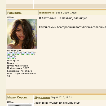
Радаэлла
Відправлено:
Sep 6 2016, 17:28
Offline
В Австралии. Не мечтаю, планирую.
Какой самый благородный поступок вы совершил
частица рая
Магістр
XII
Вигляд: --
Група: Користувачі
Повідомлень: 3867
Користувач №: 56176
Реєстрація: 16-November
10
Мария Серова
Відправлено:
Sep 6 2016, 17:31
Offline
Даже и не думала об этом никогда...