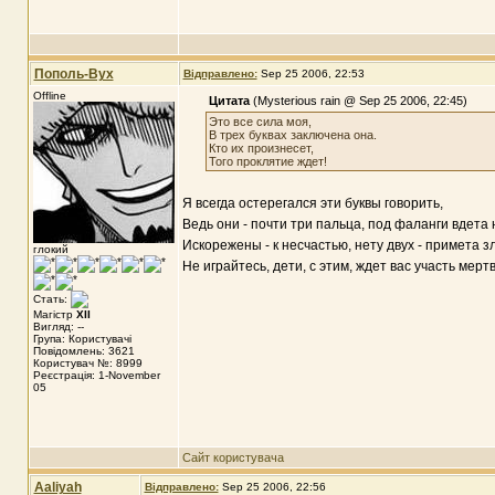
Пополь-Вух
Відправлено:
Sep 25 2006, 22:53
Offline
Цитата
(Mysterious rain @ Sep 25 2006, 22:45)
Это все сила моя,
В трех буквах заключена она.
Кто их произнесет,
Того проклятие ждет!
Я всегда остерегался эти буквы говорить,
Ведь они - почти три пальца, под фаланги вдета 
Искорежены - к несчастью, нету двух - примета зл
глокий
Не играйтесь, дети, с этим, ждет вас участь мерт
Стать:
Магістр
XII
Вигляд: --
Група: Користувачі
Повідомлень: 3621
Користувач №: 8999
Реєстрація: 1-November
05
Сайт користувача
Aaliyah
Відправлено:
Sep 25 2006, 22:56