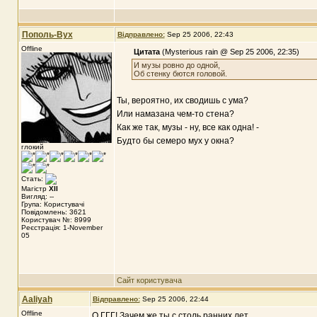
Пополь-Вух
Відправлено:
Sep 25 2006, 22:43
Offline
Цитата
(Mysterious rain @ Sep 25 2006, 22:35)
И музы ровно до одной,
Об стенку бются головой.
Ты, вероятно, их сводишь с ума?
Или намазана чем-то стена?
Как же так, музы - ну, все как одна! -
Будто бы семеро мух у окна?
глокий
Стать:
Магістр
XII
Вигляд: --
Група: Користувачі
Повідомлень: 3621
Користувач №: 8999
Реєстрація: 1-November
05
Сайт користувача
Aaliyah
Відправлено:
Sep 25 2006, 22:44
Offline
О ГГГ! Зачем же ты с столь ранних лет