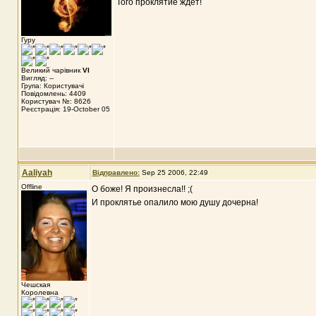
Того проклятие ждет!
Гуру
Великий чарівник
VI
Вигляд: --
Група: Користувачі
Повідомлень: 4409
Користувач №: 8626
Реєстрація: 19-October 05
Aaliyah
Відправлено:
Sep 25 2006, 22:49
Offline
О боже! Я произнесла!! ;(
И проклятье опалило мою душу дочерна!
Чешская
Королевна