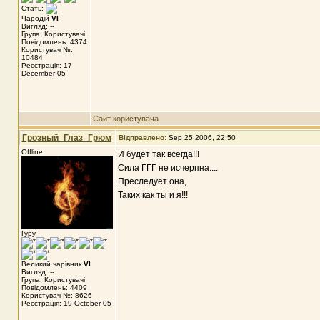
Стать:
Чародій
VI
Вигляд: --
Група: Користувачі
Повідомлень: 4374
Користувач №:
10484
Реєстрація: 17-
December 05
Сайт користувача
Грозный_Глаз_Грюм
Відправлено:
Sep 25 2006, 22:50
Offline
И будет так всегда!!!
Сила ГГГ не исчерпна....
Преследует она,
Таких как ты и я!!!
Гуру
Великий чарівник
VI
Вигляд: --
Група: Користувачі
Повідомлень: 4409
Користувач №: 8626
Реєстрація: 19-October 05