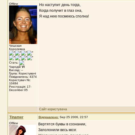
Offline
Но наступит день тогда,
Когда получит в глаз она,
Я над нею посмеюсь сполна!
Чешская
Королевна
Стать:
Чародій
VI
Вигляд: --
Група: Користувачі
Повідомлень: 4374
Користувач №:
10484
Реєстрація: 17-
December 05
Сайт користувача
Tinamer
Відправлено:
Sep 25 2006, 22:57
Offline
Вертятся буквы в сознании,
Заполонили весь мозг.