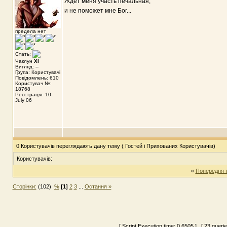
Ждет меня участь печальная,
и не поможет мне Бог...
предела нет
Стать:
Чаклун
XI
Вигляд: --
Група: Користувачі
Повідомлень: 610
Користувач №:
18768
Реєстрація: 10-
July 06
0 Користувачів переглядають дану тему ( Гостей і Прихованих Користувачів)
Користувачів:
«
Попередня 
Сторінки:
(102)
%
[1]
2
3
...
Остання »
[ Script Execution time:
0.6505
] [ 23 queri