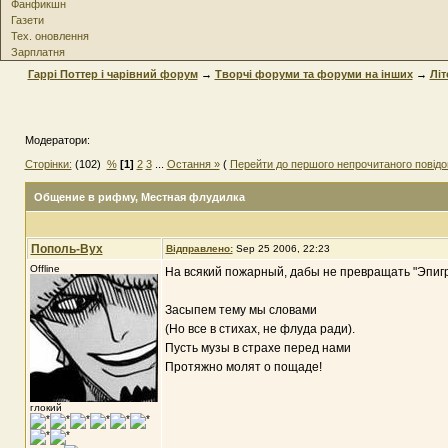
Фанфикшн
Газети
Тех. оновлення
Зарплатня
Гаррі Поттер і чарівний форум
→
Творчі форуми та форуми на інших
→
Літ
Модератори:
Сторінки:
(102)
%
[1]
2
3
...
Остання »
(
Перейти до першого непрочитаного повід
Общение в рифму
, Местная флудилка
Пополь-Вух
Відправлено:
Sep 25 2006, 22:23
Offline
На всякий пожарный, дабы не превращать "Эпигр
Засыпем тему мы словами
(Но все в стихах, не флуда ради).
Пусть музы в страхе перед нами
Протяжно молят о пощаде!
глокий