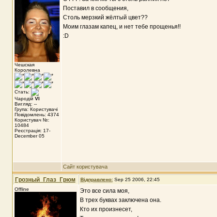
Поставил в сообщения,
Столь мерзкий жёлтый цвет??
Моим глазам капец, и нет тебе прощенья!!
:D
Чешская
Королевна
Стать:
Чародій
VI
Вигляд: --
Група: Користувачі
Повідомлень: 4374
Користувач №:
10484
Реєстрація: 17-
December 05
Сайт користувача
Грозный_Глаз_Грюм
Відправлено:
Sep 25 2006, 22:45
Offline
Это все сила моя,
В трех буквах заключена она.
Кто их произнесет,