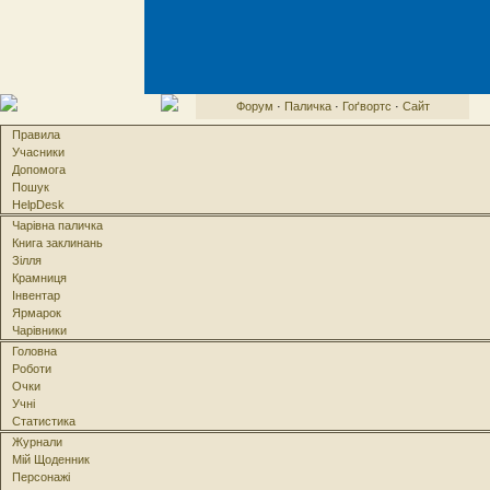
Форум
·
Паличка
·
Гоґвортс
·
Сайт
Правила
Учасники
Допомога
Пошук
HelpDesk
Чарівна паличка
Книга заклинань
Зілля
Крамниця
Інвентар
Ярмарок
Чарівники
Головна
Роботи
Очки
Учні
Статистика
Журнали
Мій Щоденник
Персонажі