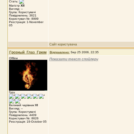
Стать:
Магістр
XII
Вигляд: --
Група: Користувачі
Повідомлень: 3621
Користувач №: 8999
Реєстрація: 1-November
05
Сайт користувача
Грозный_Глаз_Грюм
Відправлено:
Sep 25 2006, 22:35
Offline
Показати текст спойлеру
Гуру
Великий чарівник
VI
Вигляд: --
Група: Користувачі
Повідомлень: 4409
Користувач №: 8626
Реєстрація: 19-October 05