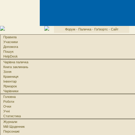
Форум
·
Паличка
·
Гоґвортс
·
Сайт
Правила
Учасники
Допомога
Пошук
HelpDesk
Чарівна паличка
Книга заклинань
Зілля
Крамниця
Інвентар
Ярмарок
Чарівники
Головна
Роботи
Очки
Учні
Статистика
Журнали
Мій Щоденник
Персонажі