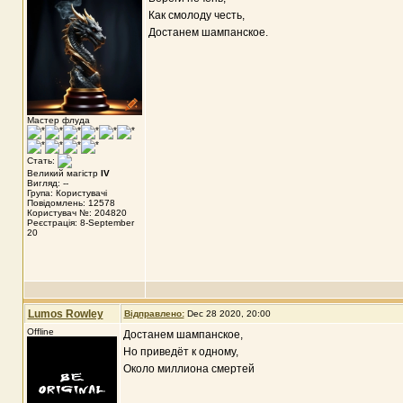
Как смолоду честь,
Достанем шампанское.
Мастер флуда
Стать:
Великий магістр
IV
Вигляд: --
Група: Користувачі
Повідомлень: 12578
Користувач №: 204820
Реєстрація: 8-September
20
Lumos Rowley
Відправлено:
Dec 28 2020, 20:00
Offline
Достанем шампанское,
Но приведёт к одному,
Около миллиона смертей