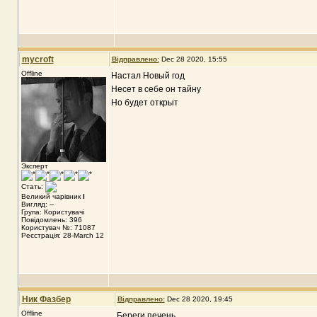
mycroft
Відправлено:
Dec 28 2020, 15:55
Offline
Настал Новый год
Несет в себе он тайну
Но будет открыт
Эксперт
Стать:
Великий чарівник
I
Вигляд: --
Група: Користувачі
Повідомлень: 396
Користувач №: 71087
Реєстрація: 28-March 12
Ник Фазбер
Відправлено:
Dec 28 2020, 19:45
Offline
Береги печень,