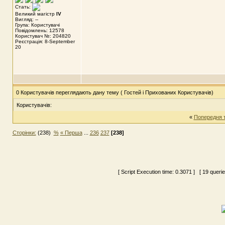
Стать:
Великий магістр
IV
Вигляд: --
Група: Користувачі
Повідомлень: 12578
Користувач №: 204820
Реєстрація: 8-September
20
0 Користувачів переглядають дану тему ( Гостей і Прихованих Користувачів)
Користувачів:
«
Попередня 
Сторінки:
(238)
%
« Перша
...
236
237
[238]
[ Script Execution time:
0.3071
] [ 19 queri