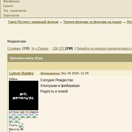
Фанфикшн
Газети
Тех. оновлення
Зарплатня
Гаррі Поттер і чарівний форум
→
Творчі форуми та форуми на інших
→
Літ
Модератори:
Сторінки:
(238)
%
« Перша
...
236
237
[238]
(
Перейти до першого непрочитаного 
Цепочка хокку. Игра
Lumos Rowley
Відправлено:
Dec 26 2020, 21:45
Offline
Сегодня Рождество
Хлопушки и фейерверк
Радость и покой
истина где-то рядом
Стать:
Магістр
XI