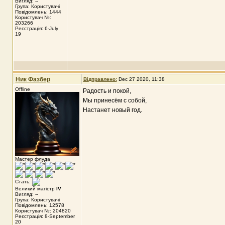
Вигляд: --
Група: Користувачі
Повідомлень: 1444
Користувач №:
203266
Реєстрація: 6-July
19
Ник Фазбер
Відправлено:
Dec 27 2020, 11:38
Offline
Радость и покой,
Мы принесём с собой,
Настанет новый год.
Мастер флуда
Стать:
Великий магістр
IV
Вигляд: --
Група: Користувачі
Повідомлень: 12578
Користувач №: 204820
Реєстрація: 8-September
20