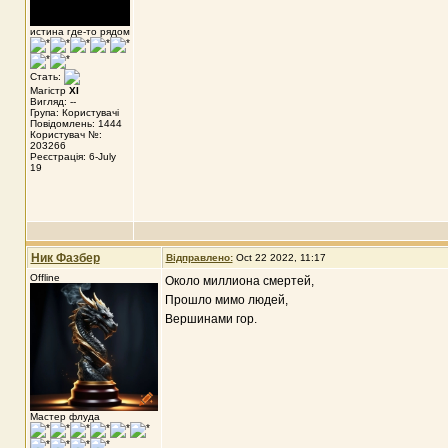
истина где-то рядом
Стать:
Магістр
XI
Вигляд: --
Група: Користувачі
Повідомлень: 1444
Користувач №:
203266
Реєстрація: 6-July
19
Ник Фазбер
Відправлено:
Oct 22 2022, 11:17
Offline
Около миллиона смертей,
Прошло мимо людей,
Вершинами гор.
Мастер флуда