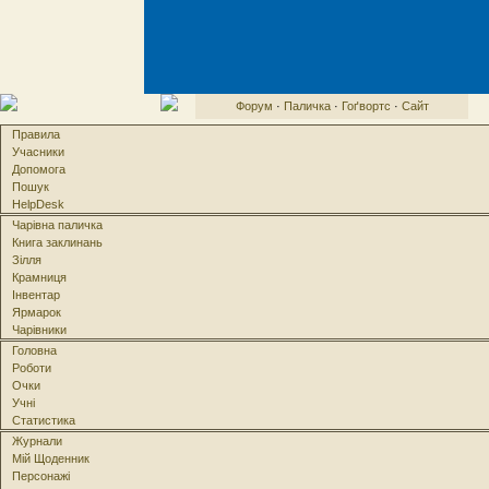
Форум
·
Паличка
·
Гоґвортс
·
Сайт
Правила
Учасники
Допомога
Пошук
HelpDesk
Чарівна паличка
Книга заклинань
Зілля
Крамниця
Інвентар
Ярмарок
Чарівники
Головна
Роботи
Очки
Учні
Статистика
Журнали
Мій Щоденник
Персонажі