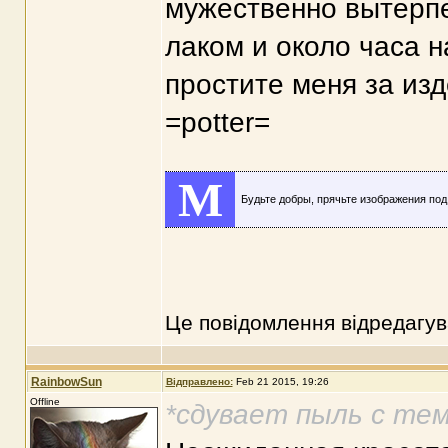
мужественно вытерп
лаком и около часа 
простите меня за из
=potter=
M
Будьте добры, прячьте изображения по
Це повідомлення відредагу
RainbowSun
Відправлено:
Feb 21 2015, 19:26
Offline
*сдувает пыль с те