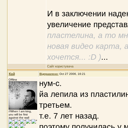
И в заключении надею
увеличение представ
пластелина, а то м
новая видео карта, а 
хочется... :D )
...
Сайт користувача
Кай
Відправлено:
Oct 27 2006, 16:21
Offline
нум-с.
йа лепила из пластили
третьем.
//When I am king,
т.е. 7 лет назад.
you will be first
against the wall
поэтому получилась у 