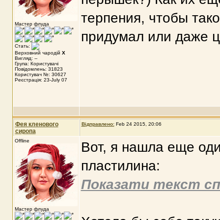
терпения, чтобы тако
Мастер флуда
придумал или даже 
Стать:
Верховний чародій
X
Вигляд: --
Група: Користувачі
Повідомлень: 31823
Користувач №: 30627
Реєстрація: 23-July 07
Фея кленового
Відправлено:
Feb 24 2015, 20:06
сиропа
Offline
Вот, я нашла еще од
пластилина:
Показати текст сп
Мастер флуда