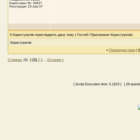
Користувач №: 30627
Реєстрація: 23-July 07
0 Користувачів переглядають дану тему ( Гостей і Прихованих Користувачів)
Користувачів:
«
Попередня тема
|
В
Сторінки:
(6)
#
[1]
2
3
...
Остання »
[ Script Execution time:
0.1623
] [ 28 queri