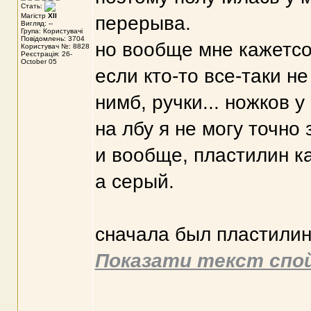
Стать:
Магістр
XII
перерыва.
Вигляд: --
Група: Користувачі
Повідомлень: 3704
но вообще мне кажетсо,
Користувач №: 8828
Реєстрація: 26-
October 05
если кто-то все-таки не
нимб, ручки... ножков у
на лбу я не могу точно 
и вообще, пластилин ка
а серый.
сначала был пластилин
Показати текст спо