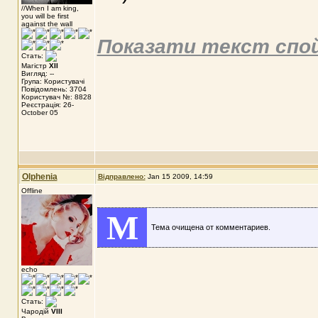
//When I am king,
you will be first
against the wall
Показати текст спо
Стать:
Магістр
XII
Вигляд: --
Група: Користувачі
Повідомлень: 3704
Користувач №: 8828
Реєстрація: 26-
October 05
Olphenia
Відправлено:
Jan 15 2009, 14:59
Offline
M
Тема очищена от комментариев.
echo
Стать:
Чародій
VIII