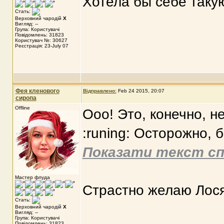
Хотела бы себе такую
Стать:
Верховний чародій
X
Вигляд: --
Група: Користувачі
Повідомлень: 31823
Користувач №: 30627
Реєстрація: 23-July 07
Фея кленового
Відправлено:
Feb 24 2015, 20:07
сиропа
Offline
Ооо! Это, конечно, не
:runing: Осторожно, 
Показати текст сп
Мастер флуда
Страстно желаю Лос
Стать:
Верховний чародій
X
Вигляд: --
Група: Користувачі
Повідомлень: 31823