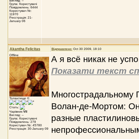
Вигляд: --
Група: Користувачі
Повідомлень: 6444
Користувач №:
11970
Реєстрація: 21-
January 06
Akantha Felicitas
Відправлено:
Oct 30 2009, 18:10
Offline
А я всё никак не усп
Показати текст сп
Многострадальному Г
Толантище ©
Волан-де-Мортом: Он
Стать:
Чарівник
VII
Вигляд: --
разные пластилинов
Група: Користувачі
Повідомлень: 279
Користувач №: 45780
непрофессиональным 
Реєстрація: 30-January 09