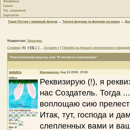
Фанфикшн
Газети
Тех. оновлення
Зарплатня
Гаррі Поттер і чарівний форум
→
Творчі форуми та форуми на інших
→
Дуе
Модератори:
Эфридика
.
Сторінки:
(6)
#
[1]
2
3
...
Остання »
(
Перейти до першого непрочитаного повідомл
Пластилиновая ворона
, или "Я леплю из пластилина"
palabra
Відправлено:
Aug 24 2006, 15:09
Offline
Реквизирую (!), я рекви
нас Создатель. Тогда ..
воплощаю сию прелесть в
эта нигламурна
Итак, тут, господа и д
слепленных вами и ва
Стать:
Маг
V