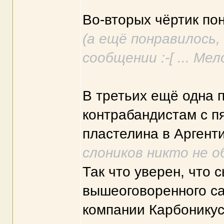
Во-вторых чёртик понр
(а ещё понравилось,
сообщении :-[ ... Мело
В третьих ещё одна 
контрабандистам с п
пластелина в Аргент
слоников никто не 
Так что уверен, что 
вышеоговоренного са
компании Карбоникус..