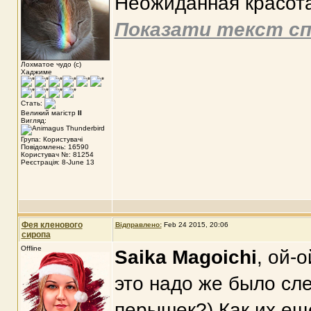
Неожиданная красота
Показати текст сп
Лохматое чудо (с)
Хаджиме
Стать:
Великий магістр
II
Вигляд:
Група: Користувачі
Повідомлень: 16590
Користувач №: 81254
Реєстрація: 8-June 13
Фея кленового
Відправлено:
Feb 24 2015, 20:06
сиропа
Offline
Saika Magoichi
, ой-
это надо же было сле
перышек?) Как их еще