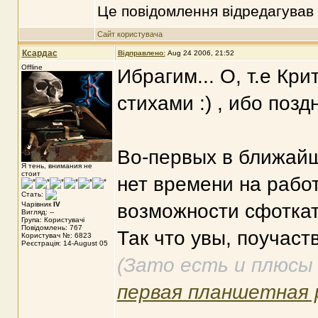
Це повідомлення відредагував
Сайт користувача
Ксардас
Відправлено:
Aug 24 2006, 21:52
Offline
Ибрагим... О, т.е Кри
стихами :) , ибо поздн
Во-первых в ближай
Я тень, внимания не
стоит
нет времени на работ
Стать:
Чарівник
IV
возможности сфоткать
Вигляд: --
Група: Користувачі
Повідомлень: 767
Так что увы, поучаств
Користувач №: 6823
Реєстрація: 14-August 05
(Зато есть и плюсы -
первая планшетная