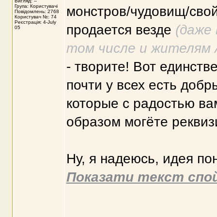
Вигляд: --
Група: Користувачі
монстров/чудовищ/свой
Повідомлень: 2768
Користувач №: 74
Реєстрація: 4-July
продается везде
(даже
05
том числе и жителям 
- творите! Вот единстве
почти у всех есть добр
которые с радостью вам
образом могёте реквиз
Ну, я надеюсь, идея по
Показати текст спо