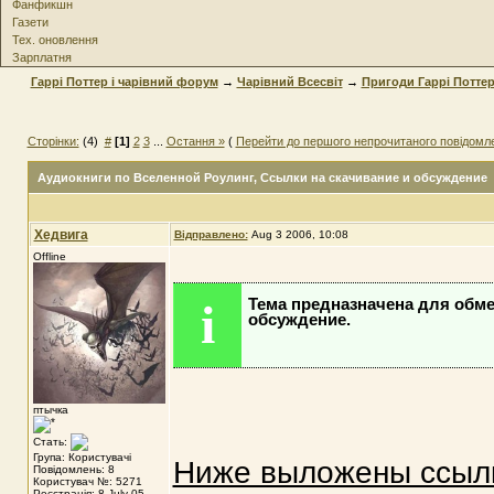
Фанфикшн
Газети
Тех. оновлення
Зарплатня
Гаррі Поттер і чарівний форум
→
Чарівний Всесвіт
→
Пригоди Гаррі Потте
Сторінки:
(4)
#
[1]
2
3
...
Остання »
(
Перейти до першого непрочитаного повідомл
Аудиокниги по Вселенной Роулинг
, Ссылки на скачивание и обсуждение
Хедвига
Відправлено:
Aug 3 2006, 10:08
Offline
i
Тема предназначена для обме
обсуждение.
птычка
Стать:
Група: Користувачі
Ниже выложены ссылк
Повідомлень: 8
Користувач №: 5271
Реєстрація: 8-July 05