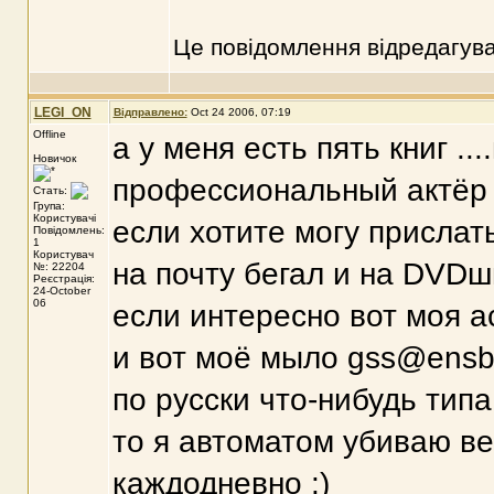
Це повідомлення відредагув
LEGI_ON
Відправлено:
Oct 24 2006, 07:19
Offline
а у меня есть пять книг ...
Новичок
профессиональный актёр
Стать:
Група:
Користувачі
если хотите могу прислать
Повідомлень:
1
Користувач
на почту бегал и на DVDш
№: 22204
Реєстрація:
24-October
06
если интересно вот моя а
и вот моё мыло gss@ensb.k
по русски что-нибудь типа
то я автоматом убиваю ве
каждодневно :)