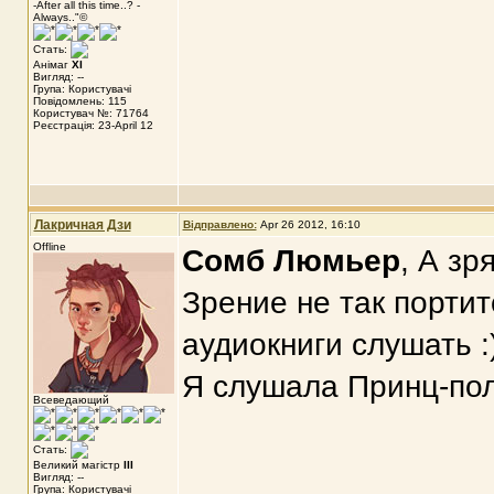
-After all this time..? -
Always.."©
Стать:
Анімаг
XI
Вигляд: --
Група: Користувачі
Повідомлень: 115
Користувач №: 71764
Реєстрація: 23-April 12
Лакричная Дзи
Відправлено:
Apr 26 2012, 16:10
Offline
Сомб Люмьер
, А зря
Зрение не так портит
аудиокниги слушать :
Я слушала Принц-пол
Всеведающий
Стать:
Великий магістр
III
Вигляд: --
Група: Користувачі