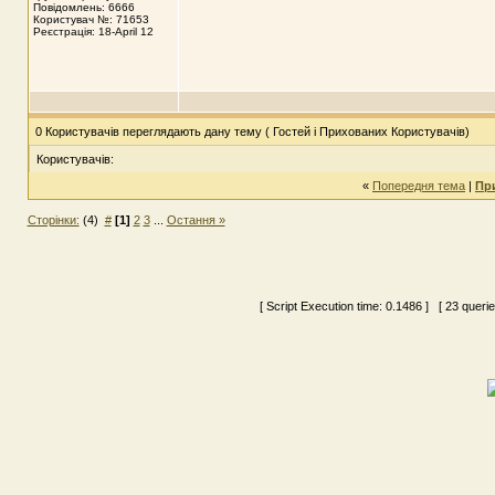
Повідомлень: 6666
Користувач №: 71653
Реєстрація: 18-April 12
0 Користувачів переглядають дану тему ( Гостей і Прихованих Користувачів)
Користувачів:
«
Попередня тема
|
Пр
Сторінки:
(4)
#
[1]
2
3
...
Остання »
[ Script Execution time:
0.1486
] [ 23 queri