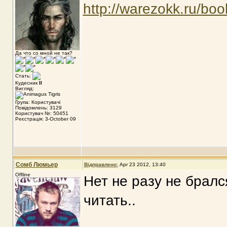
http://warezokk.ru/boo
Да что со мной не так?
Стать:
Кудесник
II
Вигляд:
Група: Користувачі
Повідомлень: 3129
Користувач №: 50451
Реєстрація: 3-October 09
Сомб Люмьер
Відправлено:
Apr 23 2012, 13:40
Offline
Нет не разу не бралс
читать..