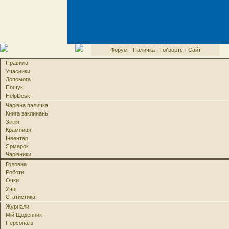
Форум
·
Паличка
·
Гоґвортс
·
Сайт
Правила
Учасники
Допомога
Пошук
HelpDesk
Чарівна паличка
Книга заклинань
Зілля
Крамниця
Інвентар
Ярмарок
Чарівники
Головна
Роботи
Очки
Учні
Статистика
Журнали
Мій Щоденник
Персонажі