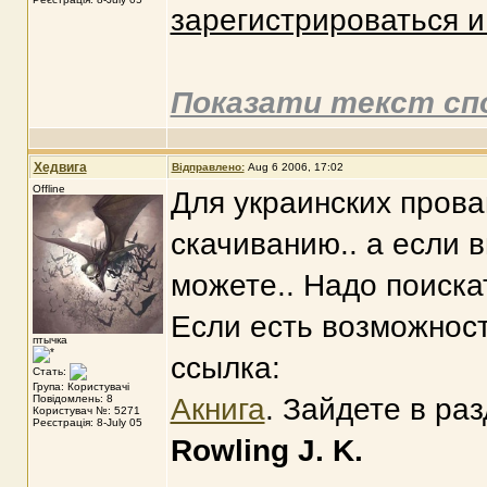
зарегистрироваться и 
Показати текст сп
Хедвига
Відправлено:
Aug 6 2006, 17:02
Offline
Для украинских прова
скачиванию.. а если в
можете.. Надо поискат
Если есть возможност
птычка
ссылка:
Стать:
Група: Користувачі
Повідомлень: 8
Акнига
. Зайдете в раз
Користувач №: 5271
Реєстрація: 8-July 05
Rowling J. K.