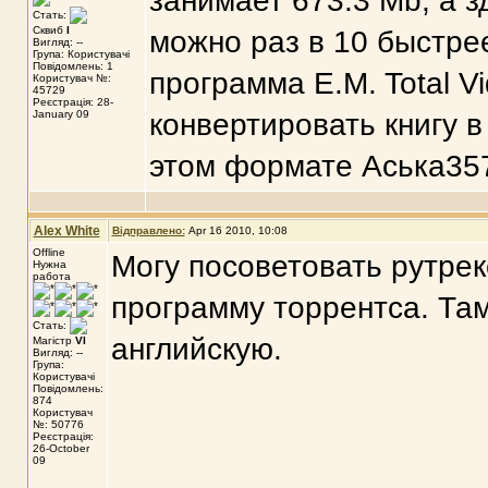
занимает 673.3 Mb, а зд
Стать:
Сквиб
I
можно раз в 10 быстрее
Вигляд: --
Група: Користувачі
Повідомлень: 1
программа E.M. Total V
Користувач №:
45729
Реєстрація: 28-
January 09
конвертировать книгу в
этом формате Аська357
Alex White
Відправлено:
Apr 16 2010, 10:08
Offline
Могу посоветовать рутреке
Нужна
работа
программу торрентса. Там
Стать:
английскую.
Магістр
VI
Вигляд: --
Група:
Користувачі
Повідомлень:
874
Користувач
№: 50776
Реєстрація:
26-October
09