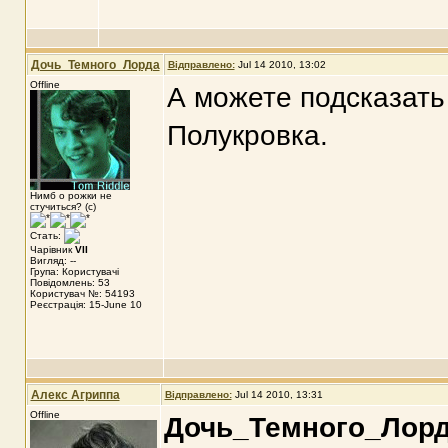
Дочь_Темного_Лорда
Відправлено:
Jul 14 2010, 13:02
Offline
А можете подсказать
Полукровка.
Нимб о рожки не
стучиться? (с)
Стать:
Чарівник
VII
Вигляд: --
Група: Користувачі
Повідомлень: 53
Користувач №: 54193
Реєстрація: 15-June 10
Алекс Агриппа
Відправлено:
Jul 14 2010, 13:31
Offline
Дочь_Темного_Лор