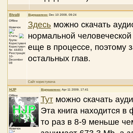
Bivalii
Відправлено:
Dec 10 2008, 09:24
Offline
Здесь
можно скачать аудио
Новичок
нормальной человеческой о
Стать:
Група:
Користувачі
еще в процессе, поэтому 
Користувач
№: 44463
Реєстрація:
остальных глав.
10-
December
08
Сайт користувача
HJP
Відправлено:
Apr 11 2009, 17:41
Offline
Тут
можно скачать аудио
Эта книга находится в
то раз в 8-9 меньше ч
Новичок