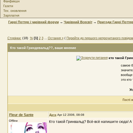
Фанфикшн
Газети
Тех. оновлення
Зарплатня
Гаррі Поттер і чарівний форум
→
Чарівний Всесвіт
→
Пригоди Гаррі Потте
Сторінки:
(18)
%
[1]
2
3
...
Остання »
(
Перейти до першого непрочитаного повідо
Кто такой Гриндевальд??
, ваше мнение
кто такой Гри
самое 
значите
вообще 
это кто
Ус
Гості
Fleur de Sante
Дата
Apr 12 2006, 08:08
Offline
Кто такой Гринвальд? Всё-всё напишите сюда! А т