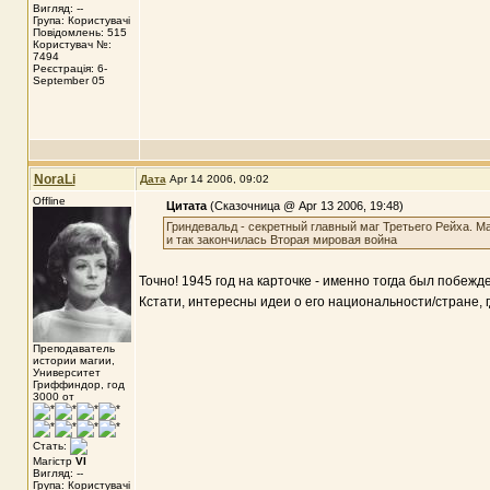
Вигляд: --
Група: Користувачі
Повідомлень: 515
Користувач №:
7494
Реєстрація: 6-
September 05
NoraLi
Дата
Apr 14 2006, 09:02
Offline
Цитата
(Сказочница @ Apr 13 2006, 19:48)
Гриндевальд - секретный главный маг Третьего Рейха. М
и так закончилась Вторая мировая война
Точно! 1945 год на карточке - именно тогда был побежд
Кстати, интересны идеи о его национальности/стране, г
Преподаватель
истории магии,
Университет
Гриффиндор, год
3000 от
Стать:
Магістр
VI
Вигляд: --
Група: Користувачі