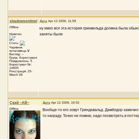
shadowsentinel
Дата
Apr 12 2006, 11:59
Offline
ну имхо вся эта история гринвельда должна была обьяс
заняты были
Новичок
Стать:
Чарівник
початківець
V
Вигляд: --
Група: Користувачі
Повідомлень: 5
Користувач №:
14600
Реєстрація: 25-
March 06
Скай ~АВ~
Дата
Apr 12 2006, 16:52
Offline
Вообще-то его зовут Гриндевальд. Дамблдор замочил э
то награду. Точно не помню, надо посмотреть в потт