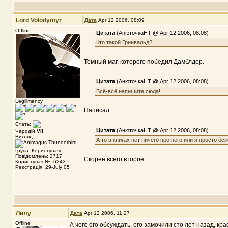
Lord Volodymyr
Дата
Apr 12 2006, 08:09
Offline
Цитата
(АнюточкаНТ @ Apr 12 2006, 08:08)
Кто такой Гринвальд?
Темный маг, которого победил Дамблдор.
Цитата
(АнюточкаНТ @ Apr 12 2006, 08:08)
Всё-всё напишите сюда!
Legilimency
Написал.
Стать:
Цитата
(АнюточкаНТ @ Apr 12 2006, 08:08)
Чародій
VII
Вигляд:
А то в книгах нет ничего про него или я просто осл
Група: Користувачі
Повідомлень: 2717
Скорее всего второе.
Користувач №: 6243
Реєстрація: 29-July 05
Лилу
Дата
Apr 12 2006, 11:27
Offline
А чего его обсуждать, его замочили сто лет назад, кра