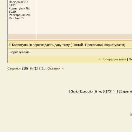
Повідомлень:
3131
Користувач №:
8929
Реєстрація: 29-
October 05
0 Користувачів переглядають дану тему ( Гостей і Прихованих Користувачів)
Користувачів:
«
Попередня тема
|
П
Сторінки:
(18)
%
[1]
2
3
...
Остання »
[ Script Execution time:
0.1734
] [ 25 queri