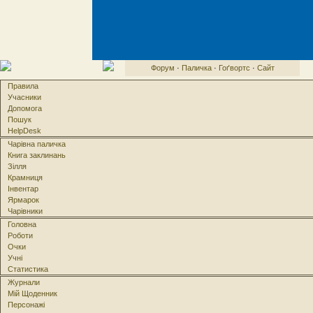
Форум
·
Паличка
·
Гоґвортс
·
Сайт
Правила
Учасники
Допомога
Пошук
HelpDesk
Чарівна паличка
Книга заклинань
Зілля
Крамниця
Інвентар
Ярмарок
Чарівники
Головна
Роботи
Очки
Учні
Статистика
Журнали
Мій Щоденник
Персонажі