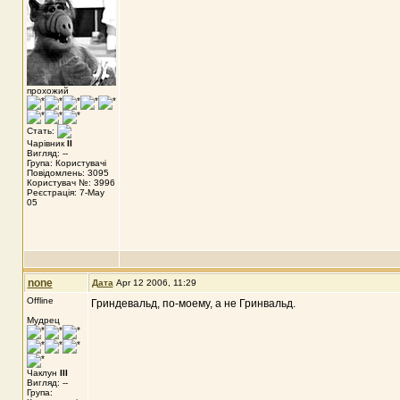
прохожий
Стать:
Чарівник
II
Вигляд: --
Група: Користувачі
Повідомлень: 3095
Користувач №: 3996
Реєстрація: 7-May
05
none
Дата
Apr 12 2006, 11:29
Offline
Гриндевальд, по-моему, а не Гринвальд.
Мудрец
Чаклун
III
Вигляд: --
Група: