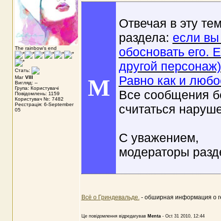
Отвечая в эту тем
раздела:
если вы
обосновать его. 
The rainbow's end
другой персонаж)
Стать:
Равно как и любо
Маг
VIII
M
Вигляд: --
Група: Користувачі
Все сообщения б
Повідомлень: 1159
Користувач №: 7482
Реєстрація: 6-September
считаться наруш
05
С уважением,
модераторы разд
Всё о Гриндевальде.
- обширная информация о г
Це повідомлення відредагував
Menta
-
Oct 31 2010, 12:44