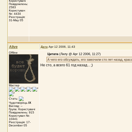
Користувачі
Повідомлень:
2583
Користувач
№: 4434
Реєстрація:
31-May 05
Alive
Дата
Apr 12 2006, 11:43
Offline
Цитата
(Лилу @ Apr 12 2006, 11:27)
А чего его обсуждать, его замочили сто лет назад, крас
Не сто, а всего 61 год назад... ;)
Мастер
Стать:
Чудотворець
IX
Вигляд: --
Група: Користувачі
Повідомлень: 915
Користувач №:
10441
Реєстрація: 17-
December 05