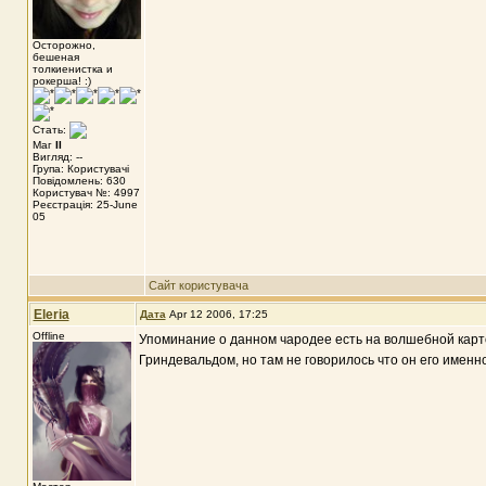
Осторожно,
бешеная
толкиенистка и
рокерша! :)
Стать:
Маг
II
Вигляд: --
Група: Користувачі
Повідомлень: 630
Користувач №: 4997
Реєстрація: 25-June
05
Сайт користувача
Eleria
Дата
Apr 12 2006, 17:25
Offline
Упоминание о данном чародее есть на волшебной карто
Гриндевальдом, но там не говорилось что он его именно